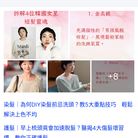
+
8
染髮｜為何DIY染髮前忌洗頭？教5大重點技巧 輕鬆
解決上色不均
護髮｜早上梳頭竟會加速脫髮？醫揭4大傷髮壞習
慣 教你正確護髮