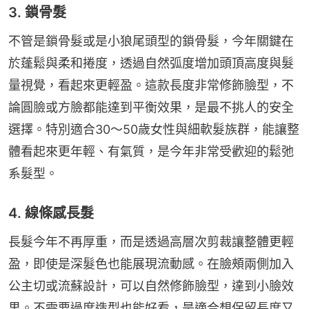
3. 鎖骨髮
不管是鎖骨髮或是小狼尾頭型的鎖骨髮，今年關鍵在
於蓬鬆與柔和捲度，透過自然弧度增加頭頂高度與髮
量視覺，看起來更輕盈。這款長度非常修飾臉型，不
論圓臉或方臉都能達到平衡效果，是最不挑人的安全
選擇。特別適合30～50歲女性與細軟髮族群，能讓整
體看起來更年輕、有氣質，是今年非常受歡迎的鬆弛
系髮型。
4. 線條感長髮
長髮今年不再厚重，而是透過高層次剪裁讓整體更輕
盈，即使是深髮色也能展現流動感。在臉頰兩側加入
公主切或流蘇設計，可以自然修飾臉型，達到小臉效
果。不需要過度造型也能好看，是適合想保留長度又