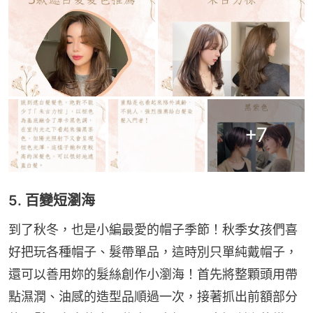
+
7
5. 百變短瀏海
到了秋冬，也是小編最愛的帽子季節！秋季女孩們喜
好把玩各種帽子、髮帶單品，這時別只單純戴帽子，
還可以善用妳的髮絲創作小瀏海！首先將整顆頭用帶
點濕潤、油感的造型品順過一次，接著抓出前額部分