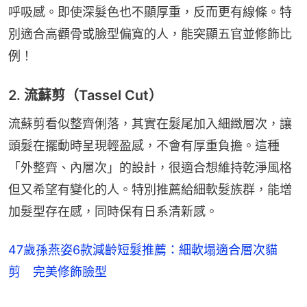
呼吸感。即使深髮色也不顯厚重，反而更有線條。特
別適合高顴骨或臉型偏寬的人，能突顯五官並修飾比
例！
2. 流蘇剪（Tassel Cut）
流蘇剪看似整齊俐落，其實在髮尾加入細緻層次，讓
頭髮在擺動時呈現輕盈感，不會有厚重負擔。這種
「外整齊、內層次」的設計，很適合想維持乾淨風格
但又希望有變化的人。特別推薦給細軟髮族群，能增
加髮型存在感，同時保有日系清新感。
47歲孫燕姿6款減齡短髮推薦：細軟塌適合層次貓
剪 完美修飾臉型