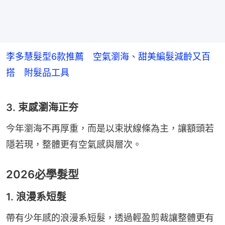
李多慧髮型6款推薦 空氣瀏海、甜美編髮減齡又百
搭 附髮品工具
3. 束感瀏海正夯
今年瀏海不再厚重，而是以束狀線條為主，讓額頭若
隱若現，整體更有空氣感與層次。
2026必學髮型
1. 浪漫系短髮
帶有少年感的浪漫系短髮，透過輕盈剪裁讓整體更有