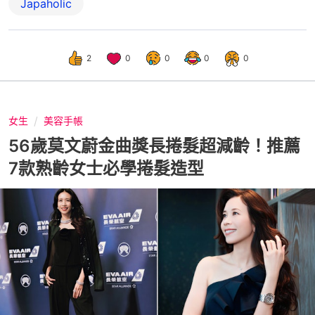
Japaholic
2
0
0
0
0
女生
美容手帳
56歲莫文蔚金曲獎長捲髮超減齡！推薦
7款熟齡女士必學捲髮造型