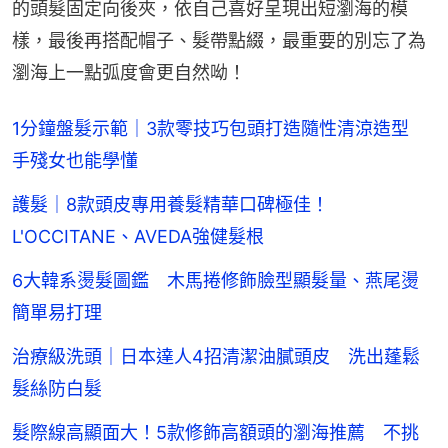
的頭髮固定向後夾，依自己喜好呈現出短瀏海的模
樣，最後再搭配帽子、髮帶點綴，最重要的別忘了為
瀏海上一點弧度會更自然呦！
1分鐘盤髮示範｜3款零技巧包頭打造隨性清涼造型
手殘女也能學懂
護髮｜8款頭皮專用養髮精華口碑極佳！
L'OCCITANE、AVEDA強健髮根
6大韓系燙髮圖鑑 木馬捲修飾臉型顯髮量、燕尾燙
簡單易打理
治療級洗頭｜日本達人4招清潔油膩頭皮 洗出蓬鬆
髮絲防白髮
髮際線高顯面大！5款修飾高額頭的瀏海推薦 不挑