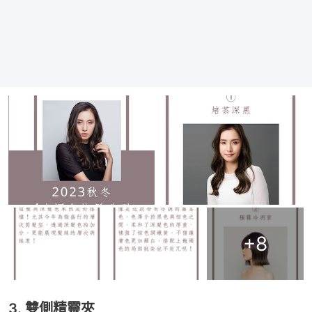
+
8
3. 雙側精靈夾