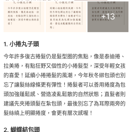
+
13
1. 小捲丸子頭
今年許多復古捲髮仍是髮型圈的焦點，像是泰迪捲、
拉美捲，有點狂野又個性的小捲髮型，深受年輕女孩
的喜愛！延續小捲捲髮的風潮，今年秋冬綁包頭也別
忘了讓髮絲線條更有彈性！捲髮者可以善用捲度為包
頭加強蓬鬆感、營造凌亂鬆散的自然狀態；直髮者則
建議先夾捲頭髮在紮包頭，最後別忘了為耳際兩旁的
髮絲繞上明顯捲度，會更有層次感喔！
2. 蝴蝶結包頭