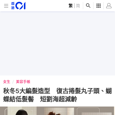
繁
|
简
女生
美容手帳
秋冬5大編髮造型 復古捲髮丸子頭、蝴
蝶結低髮髻 短劉海超減齡