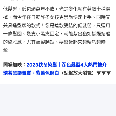
低髮髻、低包頭萬年不敗，光是變化就有著數十種選
擇，而今年在日韓許多女孩更崇尚快速上手、同時又
兼具造型感的款式！像是這款雙結的低髮髻，只運用
一條髮圈、幾支小黑夾固定，就能紮出猶如蝴蝶結般
的優雅感，尤其頭髮越短、髮髻紮起來越精巧越時
髦！
同場加映：
2023秋冬染髮｜深色髮型4大熱門推介　
焙茶黑顯氣質、紫藍色顯白
（點擊放大瀏覽）▼▼▼