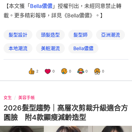
【本文獲「
Bella儂儂
」授權刊出，未經同意禁止轉
載。更多精彩報導，詳見《Bella儂儂》。】
髮型設計
頭髮造型
髮型師
亞洲潮流
本地潮流
美粧潮流
Bella儂儂
2
0
0
0
0
女生
美容手帳
2026髮型趨勢｜高層次剪裁升級適合方
圓臉 附4款顯瘦減齡造型