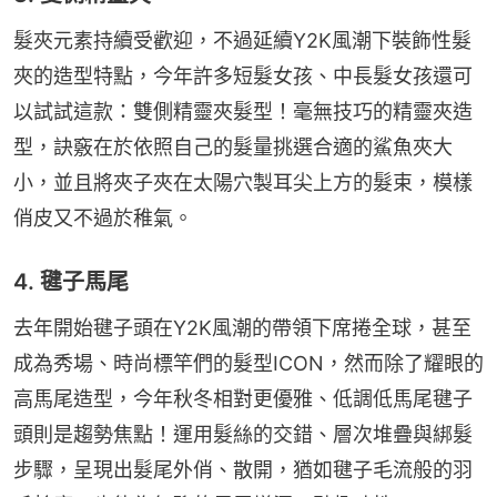
髮夾元素持續受歡迎，不過延續Y2K風潮下裝飾性髮
夾的造型特點，今年許多短髮女孩、中長髮女孩還可
以試試這款：雙側精靈夾髮型！毫無技巧的精靈夾造
型，訣竅在於依照自己的髮量挑選合適的鯊魚夾大
小，並且將夾子夾在太陽穴製耳尖上方的髮束，模樣
俏皮又不過於稚氣。
4. 毽子馬尾
去年開始毽子頭在Y2K風潮的帶領下席捲全球，甚至
成為秀場、時尚標竿們的髮型ICON，然而除了耀眼的
高馬尾造型，今年秋冬相對更優雅、低調低馬尾毽子
頭則是趨勢焦點！運用髮絲的交錯、層次堆疊與綁髮
步驟，呈現出髮尾外俏、散開，猶如毽子毛流般的羽