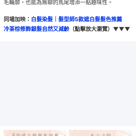
毛輪廓，也能為無聊的馬尾增添一點趣味性。
同場加映：
白髮染髮｜髮型師5款遮白髮髮色推薦　
冷茶棕修飾銀髮自然又減齡
（點擊放大瀏覽）▼▼▼