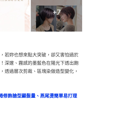
+
7
，若妳也想來點大突破，卻又害怕過於
！深邃、霧感的墨藍色在陽光下透出飽
，透過層次剪裁、區塊染做造型變化，
捲修飾臉型顯髮量、燕尾燙簡單易打理