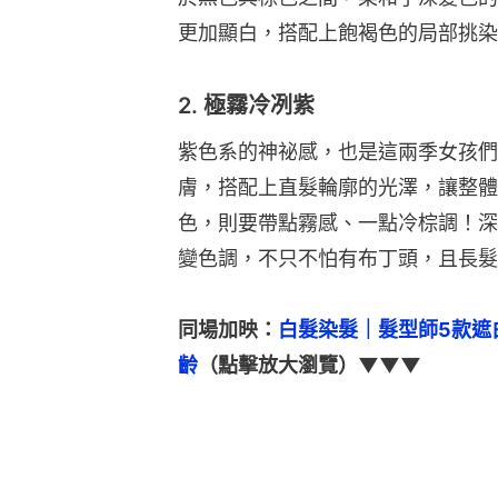
更加顯白，搭配上飽褐色的局部挑染
2. 極霧冷冽紫
紫色系的神祕感，也是這兩季女孩們
膚，搭配上直髮輪廓的光澤，讓整體
色，則要帶點霧感、一點冷棕調！深
變色調，不只不怕有布丁頭，且長髮
同場加映：
白髮染髮｜髮型師5款遮
齡
（點擊放大瀏覽）▼▼▼