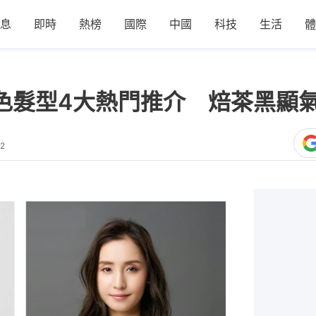
息
即時
熱榜
國際
中國
科技
生活
體
深色髮型4大熱門推介 焙茶黑顯
32