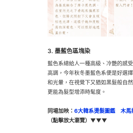
3. 墨藍色區塊染
藍色系總給人一種高級、冷艷的感受
高調，今年秋冬墨藍色系便是好選擇
和光暈，在視覺下又猶如黑髮般自然
更能為髮型增添時髦度。
同場加映：
6大韓系燙髮圖鑑　木馬
（點擊放大瀏覽）▼▼▼