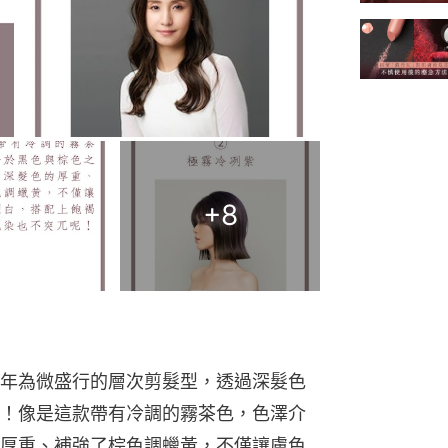
+
8
年為微盛行的層次剪髮型，透過深髮色
！像是這款帶有冷調的霧茶色，色澤介
厚重、補強了棕色調蠟黃，不僅讓膚色