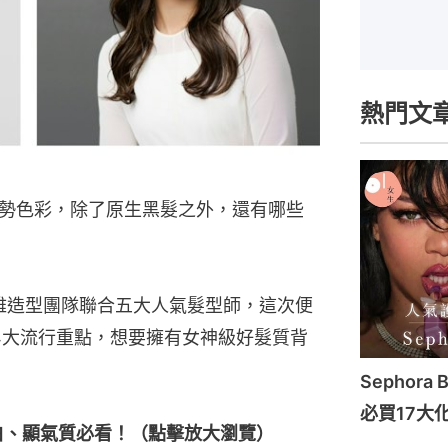
熱門文
勢色彩，除了原生黑髮之外，還有哪些
aris巴黎萊雅造型團隊聯合五大人氣髮型師，這次便
」4大流行重點，想要擁有女神級好髮質背
Sephora 
必買17大
顯白、顯氣質必看！（點擊放大瀏覽）