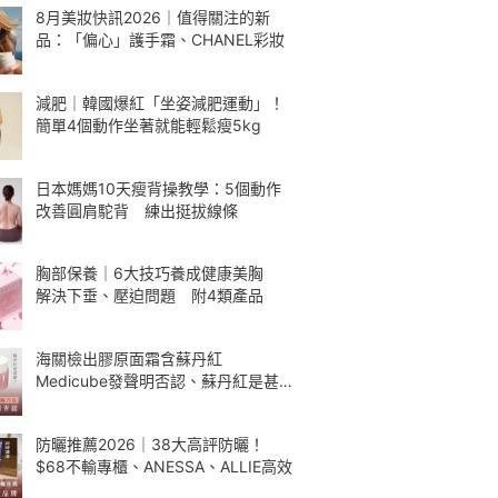
8月美妝快訊2026｜值得關注的新
品：「偏心」護手霜、CHANEL彩妝
減肥｜韓國爆紅「坐姿減肥運動」！
簡單4個動作坐著就能輕鬆瘦5kg
日本媽媽10天瘦背操教學：5個動作
改善圓肩駝背 練出挺拔線條
胸部保養｜6大技巧養成健康美胸
解決下垂、壓迫問題 附4類產品
海關檢出膠原面霜含蘇丹紅
Medicube發聲明否認、蘇丹紅是甚
麼
防曬推薦2026｜38大高評防曬！
$68不輸專櫃、ANESSA、ALLIE高效