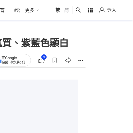
育
經濟
更多
01深圳
繁
觀點
|
简
健康
好食玩飛
登入
女
氣質、紫藍色顯白
3
在Google
追蹤《香港01》