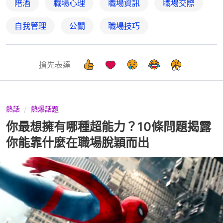
陪酒
職場心理
職場資訊
職場交際
自我管理
公關
職場技巧
搶先表達
熱話
熱爆話題
你最想擁有哪種超能力？10條問題揭露
你能靠什麼在職場脫穎而出