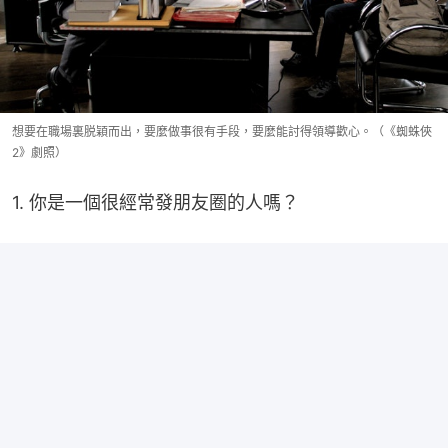
想要在職場裏脱穎而出，要麼做事很有手段，要麼能討得領導歡心。（《蜘蛛俠
2》劇照）
1. 你是一個很經常發朋友圈的人嗎？