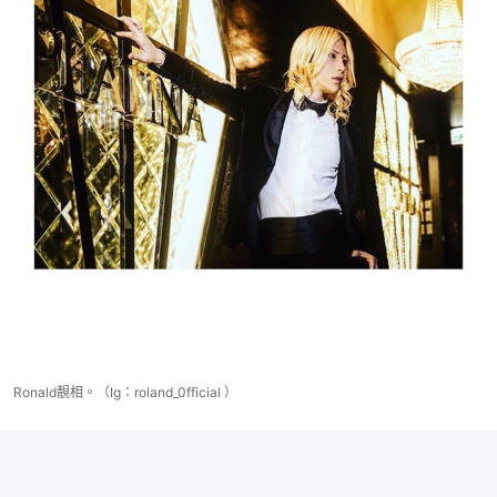
Ronald靚相。（Ig：roland_0fficial ）