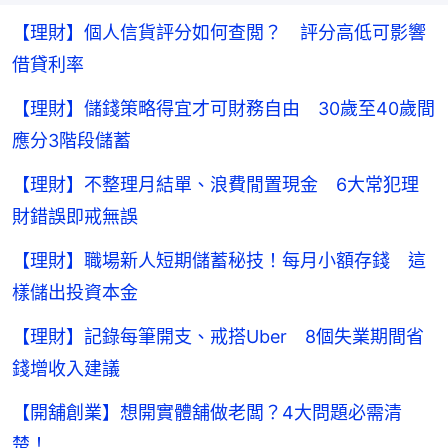
【理財】個人信貨評分如何查閲？ 評分高低可影響
借貸利率
【理財】儲錢策略得宜才可財務自由 30歲至40歲間
應分3階段儲蓄
【理財】不整理月結單、浪費閒置現金 6大常犯理
財錯誤即戒無誤
【理財】職場新人短期儲蓄秘技！每月小額存錢 這
樣儲出投資本金
【理財】記錄每筆開支、戒搭Uber 8個失業期間省
錢增收入建議
【開舖創業】想開實體舖做老闆？4大問題必需清
楚！