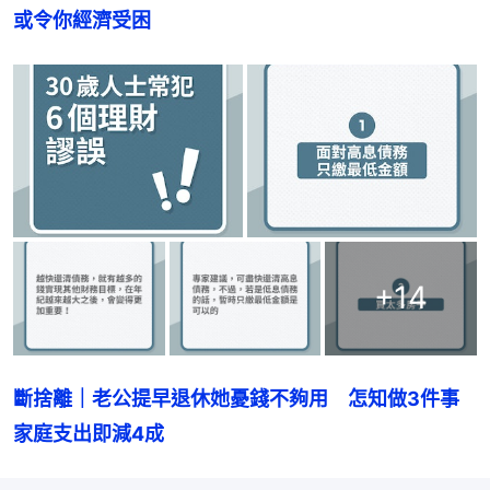
或令你經濟受困
+
14
斷捨離｜老公提早退休她憂錢不夠用　怎知做3件事
家庭支出即減4成