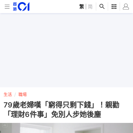
繁
|
简
生活
職場
79歲老婦嘆「窮得只剩下錢」！親勸
「理財6件事」免別人步她後塵