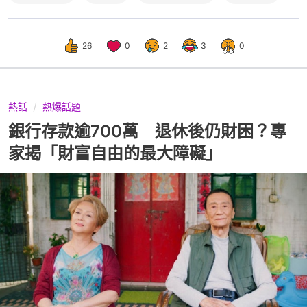
26
0
2
3
0
熱話
熱爆話題
銀行存款逾700萬 退休後仍財困？專
家揭「財富自由的最大障礙」