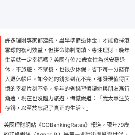
許多理財專家都建議，盡早準備退休金，才能發揮滾
雪球的複利效益，但拼命節制開銷、專注理財，晚年
生活就一定幸福嗎？美國有位79歲女性為求安穩退
休，不旅遊、不聚餐、也很少休假，省下每一分錢存
入退休帳戶。如今她的錢多到花不完，卻發現值得回
憶的幸福片刻不多，多年的省錢習慣讓她與朋友漸行
漸遠，現在也沒體力旅遊，悔憾說道：「我太專注於
存錢，以至於忘記了真正的生活。」
美國理財網站《GOBankingRates》報道，現年79歲
的艾格妮絲（Agnes P.）是第一批戰後嬰兒潮世代，