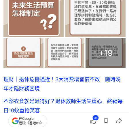
+
19
理財｜退休危機逼近！3大消費壞習慣不改 隨時晚
年才陷財務困境
不愁衣食就是過得好？退休教師生活失重心 終藉每
日10蚊重拾笑容
31
在Google
爸爸47歲便想退休！要求女兒每月給5千家用 但她
追蹤《香港01》