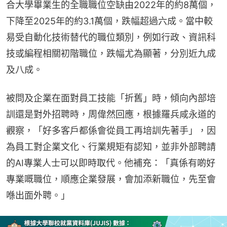
合大學畢業生的全職職位空缺由2022年的約8萬個，
下降至2025年的約3.1萬個，跌幅超過六成。當中較
易受自動化技術替代的職位類別，例如行政、資訊科
技或編程相關初階職位，跌幅尤為顯著，分別近九成
及八成。
被問及企業在面對員工技能「折舊」時，傾向內部培
訓還是對外招聘時，周偉然回應，根據羅兵咸永道的
觀察，「好多客戶都係會從員工再培訓先著手」，因
為員工對企業文化、行業規矩有認知，並非外部聘請
的AI專業人士可以即時取代。他補充：「真係有啲好
專業嘅職位，順應企業發展，會加添新職位，先至會
喺出面外聘。」