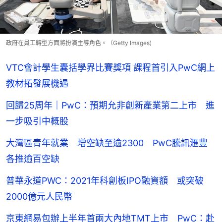
政府在員工轉型方面將扮演主導角色。（Getty Images)
VTC會計學生囊括學界比賽獎項 課程首引入PwC網上
教材拓發展機遇
回歸25周年｜PwC：預期允非創新產業第二上市 進
一步吸引中概股
大灣區青年就業 增空缺至逾2300 PwC騰訊滙豐
各推逾百空缺
普華永道PWC：2021年科創板IPO融資額 或突破
2000億元人民幣
京東網易包辦上半年首兩大內地TMT上市 PwC：赴