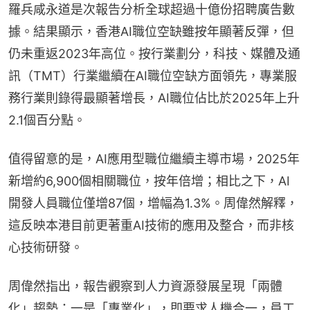
羅兵咸永道是次報告分析全球超過十億份招聘廣告數
據。結果顯示，香港AI職位空缺雖按年顯著反彈，但
仍未重返2023年高位。按行業劃分，科技、媒體及通
訊（TMT）行業繼續在AI職位空缺方面領先，專業服
務行業則錄得最顯著增長，AI職位佔比於2025年上升
2.1個百分點。
值得留意的是，AI應用型職位繼續主導市場，2025年
新增約6,900個相關職位，按年倍增；相比之下，AI
開發人員職位僅增87個，增幅為1.3%。周偉然解釋，
這反映本港目前更著重AI技術的應用及整合，而非核
心技術研發。
周偉然指出，報告觀察到人力資源發展呈現「兩體
化」趨勢：一是「專業化」，即要求人機合一，員工