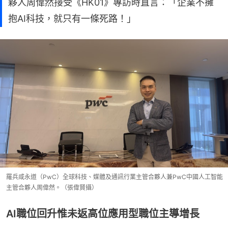
夥人周偉然接受《HK01》專訪時直言：「企業不擁
抱AI科技，就只有一條死路！」
羅兵咸永道（PwC）全球科技、媒體及通訊行業主管合夥人兼PwC中國人工智能
主管合夥人周偉然。（張偉賢攝）
AI職位回升惟未返高位應用型職位主導增長