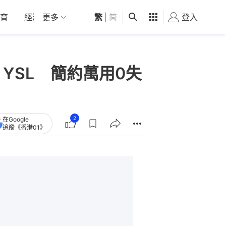
育
經濟
更多
01深圳
繁
觀點
|
简
健康
好食玩飛
登入
女
A、YSL 簡約萬用0失
2
在Google
追蹤《香港01》