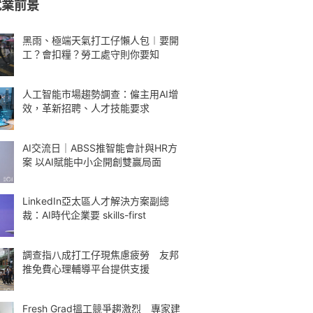
就業前景
黑雨、極端天氣打工仔懶人包︱要開
工？會扣糧？勞工處守則你要知
人工智能市場趨勢調查：僱主用AI增
效，革新招聘、人才技能要求
AI交流日｜ABSS推智能會計與HR方
案 以AI賦能中小企開創雙贏局面
LinkedIn亞太區人才解決方案副總
裁：AI時代企業要 skills-first
調查指八成打工仔現焦慮疲勞 友邦
推免費心理輔導平台提供支援
Fresh Grad搵工競爭趨激烈 專家建