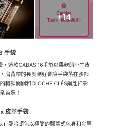
+
14
16 手袋
袋，這款CABAS 16手袋以柔軟的小牛皮
，肩背帶的長度剛好會讓手袋落在腰部
鎖開關和CLOCHE CLÉS鑰匙扣彰
髦首選！
 Box 皮革手袋
ttan Box」曼哈頓包以極簡的翻蓋式包身和金屬