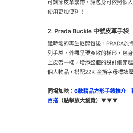
可調節皮革繫帶，讓包身可依照個人
使用更加便利！
2. Prada Buckle 中號皮革手袋
繼時髦的再生尼龍包後，PRADA於今年
列手袋，外觀呈現寬敞的梯形，包身
上皮帶一樣，增添整體的設計細節趣
個人物品，搭配22K 金箔字母標誌
同場加映：
6款精品方形手錶推介　積家R
百搭
（點擊放大瀏覽）▼▼▼