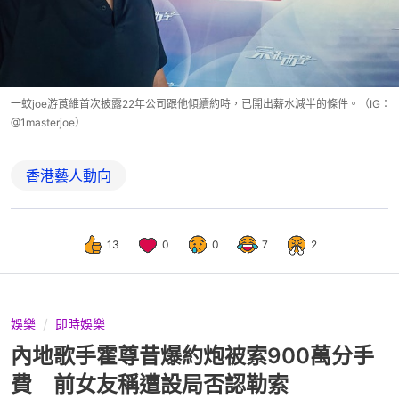
一蚊joe游莨維首次披露22年公司跟他傾續約時，已開出薪水減半的條件。（IG：
@1masterjoe）
香港藝人動向
13
0
0
7
2
娛樂
即時娛樂
內地歌手霍尊昔爆約炮被索900萬分手
費 前女友稱遭設局否認勒索