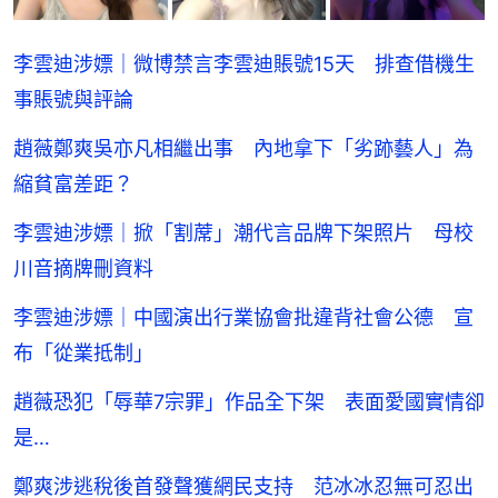
李雲迪涉嫖｜微博禁言李雲迪賬號15天 排查借機生
事賬號與評論
趙薇鄭爽吳亦凡相繼出事 內地拿下「劣跡藝人」為
縮貧富差距？
李雲迪涉嫖｜掀「割蓆」潮代言品牌下架照片 母校
川音摘牌刪資料
李雲迪涉嫖｜中國演出行業協會批違背社會公德 宣
布「從業抵制」
趙薇恐犯「辱華7宗罪」作品全下架 表面愛國實情卻
是…
鄭爽涉逃稅後首發聲獲網民支持 范冰冰忍無可忍出