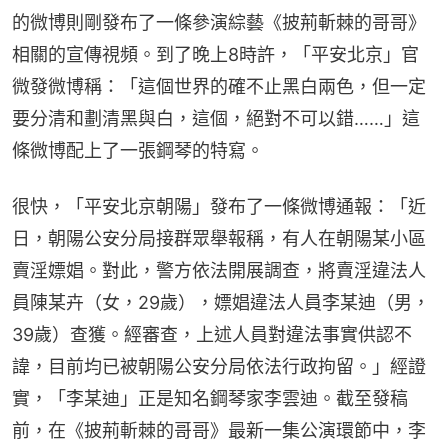
的微博則剛發布了一條參演綜藝《披荊斬棘的哥哥》
相關的宣傳視頻。到了晚上8時許，「平安北京」官
微發微博稱：「這個世界的確不止黑白兩色，但一定
要分清和劃清黑與白，這個，絕對不可以錯……」這
條微博配上了一張鋼琴的特寫。
很快，「平安北京朝陽」發布了一條微博通報：「近
日，朝陽公安分局接群眾舉報稱，有人在朝陽某小區
賣淫嫖娼。對此，警方依法開展調查，將賣淫違法人
員陳某卉（女，29歲），嫖娼違法人員李某迪（男，
39歲）查獲。經審查，上述人員對違法事實供認不
諱，目前均已被朝陽公安分局依法行政拘留。」經證
實，「李某迪」正是知名鋼琴家李雲迪。截至發稿
前，在《披荊斬棘的哥哥》最新一集公演環節中，李