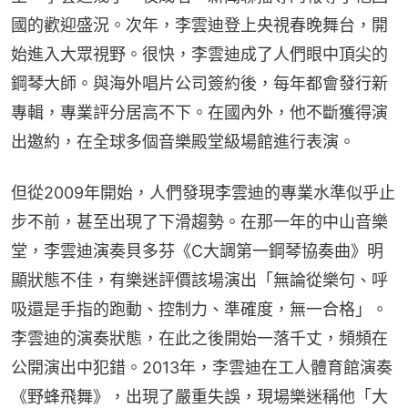
國的歡迎盛況。次年，李雲迪登上央視春晚舞台，開
始進入大眾視野。很快，李雲迪成了人們眼中頂尖的
鋼琴大師。與海外唱片公司簽約後，每年都會發行新
專輯，專業評分居高不下。在國內外，他不斷獲得演
出邀約，在全球多個音樂殿堂級場館進行表演。
但從2009年開始，人們發現李雲迪的專業水準似乎止
步不前，甚至出現了下滑趨勢。在那一年的中山音樂
堂，李雲迪演奏貝多芬《C大調第一鋼琴協奏曲》明
顯狀態不佳，有樂迷評價該場演出「無論從樂句、呼
吸還是手指的跑動、控制力、準確度，無一合格」。
李雲迪的演奏狀態，在此之後開始一落千丈，頻頻在
公開演出中犯錯。2013年，李雲迪在工人體育館演奏
《野蜂飛舞》，出現了嚴重失誤，現場樂迷稱他「大