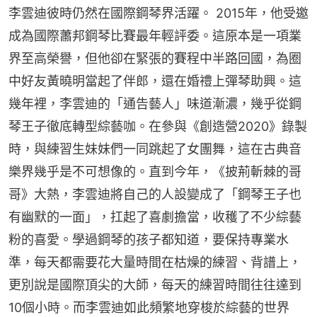
李雲迪彼時仍然在國際鋼琴界活躍。 2015年，他受邀
成為國際蕭邦鋼琴比賽最年輕評委。這原本是一項業
界至高榮譽，但他卻在緊張的賽程中半路回國，為圈
中好友黃曉明當起了伴郎，還在婚禮上彈琴助興。這
幾年裡，李雲迪的「通告藝人」味道漸濃，幾乎從鋼
琴王子徹底轉型綜藝咖。在參與《創造營2020》錄製
時，與練習生妹妹們一同跳起了女團舞，這在古典音
樂界幾乎是不可想像的。直到今年，《披荊斬棘的哥
哥》大熱，李雲迪將自己的人設變成了「鋼琴王子也
有幽默的一面」，扛起了喜劇擔當，收穫了不少綜藝
粉的喜愛。學過鋼琴的孩子都知道，要保持專業水
準，每天都需要花大量時間在枯燥的練習、背譜上，
更別說是國際頂尖的大師，每天的練習時間往往達到
10個小時。而李雲迪如此頻繁地穿梭於綜藝的世界