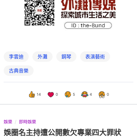
李雲迪
外灘
鋼琴
表演藝術
古典音樂
14
0
5
4
0
娛樂
即時娛樂
娛圈名主持遭公開數欠專業四大罪狀