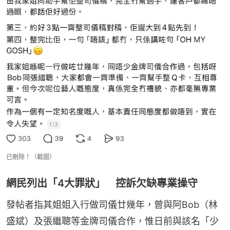
已刪除！（截圖）
網民列出「4大罪狀」 控訴欠缺專業操守
發帖者指其姐姐入行做司儀廿幾年，曾與阿Bob（林
盛斌）及張繼聰等金牌司儀合作，惟日前與該名「少