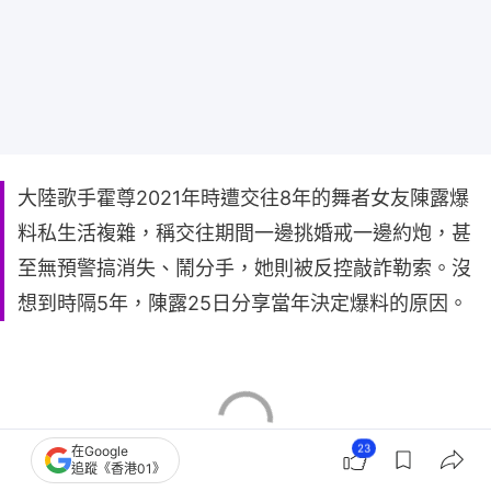
大陸歌手霍尊2021年時遭交往8年的舞者女友陳露爆
料私生活複雜，稱交往期間一邊挑婚戒一邊約炮，甚
至無預警搞消失、鬧分手，她則被反控敲詐勒索。沒
想到時隔5年，陳露25日分享當年決定爆料的原因。
23
在Google
追蹤《香港01》