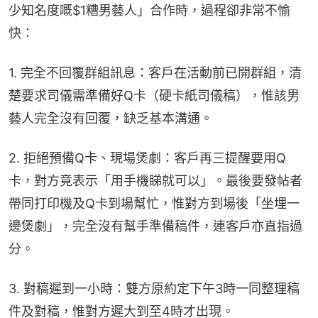
少知名度嘅$1糟男藝人」合作時，過程卻非常不愉
快：
1. 完全不回覆群組訊息：客戶在活動前已開群組，清
楚要求司儀需準備好Q卡（硬卡紙司儀稿），惟該男
藝人完全沒有回覆，缺乏基本溝通。
2. 拒絕預備Q卡、現場煲劇：客戶再三提醒要用Q
卡，對方竟表示「用手機睇就可以」。最後要發帖者
帶同打印機及Q卡到場幫忙，惟對方到場後「坐埋一
邊煲劇」，完全沒有幫手準備稿件，連客戶亦直指過
分。
3. 對稿遲到一小時：雙方原約定下午3時一同整理稿
件及對稿，惟對方遲大到至4時才出現。