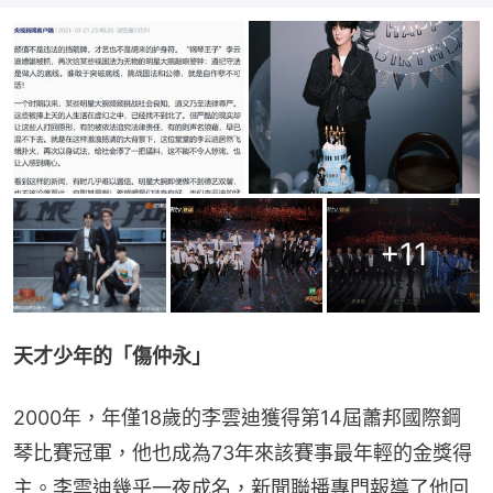
+
11
天才少年的「傷仲永」
2000年，年僅18歲的李雲迪獲得第14屆蕭邦國際鋼
琴比賽冠軍，他也成為73年來該賽事最年輕的金獎得
主。李雲迪幾乎一夜成名，新聞聯播專門報導了他回