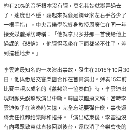
約有20%的音符根本沒有彈，莫名其妙就糊弄過去
了，速度也不穩，聽起來就像是鋼琴家左右手各少了
一根手指」。中央音樂學院終身教授周廣仁在同一年
接受媒體採訪時稱：「他就拿貝多芬那一首我給他上
過課的《悲愴》，他彈得我坐在下面都坐不住了，差
到這種地步。」
李雲迪最知名的一次演出事故，發生在2015年10月30
日，他與悉尼交響樂團合作在首爾演出。彈奏15年前
比賽中賴以成名的《蕭邦第一協奏曲》時，李雲迪出
現明顯失誤導致演出中斷。韓國媒體撰文稱，當時李
雲迪似乎在演奏時失憶，完全忘記要彈什麼，事後還
將責任推卸給樂隊和指揮。「演出結束後，李雲迪沒
有向觀眾致意就直接回到後台，還取消了音樂會後的