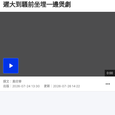
遲大到騷前坐埋一邊煲劇
播
放
0:00
總
影
共
片
時
撰文：
黃欣華
間
出版：
2026-07-24 13:30
更新：
2026-07-26 14:22