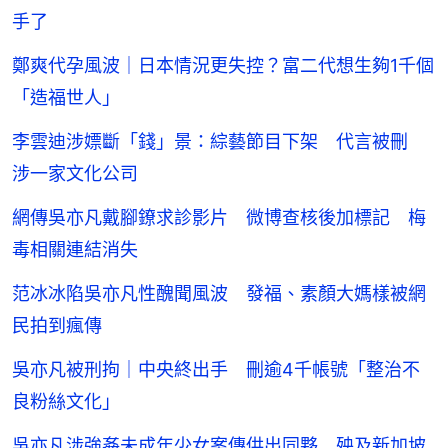
手了
鄭爽代孕風波｜日本情況更失控？富二代想生夠1千個
「造福世人」
李雲迪涉嫖斷「錢」景：綜藝節目下架 代言被刪
涉一家文化公司
網傳吳亦凡戴腳鐐求診影片 微博查核後加標記 梅
毒相關連結消失
范冰冰陷吳亦凡性醜聞風波 發福、素顏大媽樣被網
民拍到瘋傳
吳亦凡被刑拘｜中央終出手 刪逾4千帳號「整治不
良粉絲文化」
吳亦凡涉強姦未成年少女案傳供出同夥 殃及新加坡