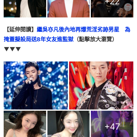
+
22
【延伸閱讀】
繼吳亦凡後內地再爆荒淫劣跡男星　為
掩蓋擬設局送8年女友進監獄
（點擊放大瀏覽）
▼▼▼
+
47