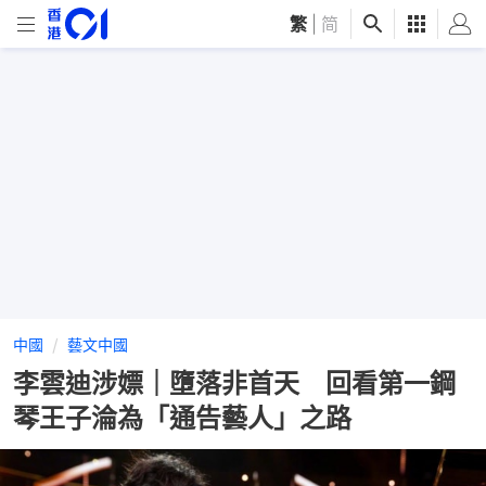
繁
|
简
中國
藝文中國
李雲迪涉嫖｜墮落非首天 回看第一鋼
琴王子淪為「通告藝人」之路