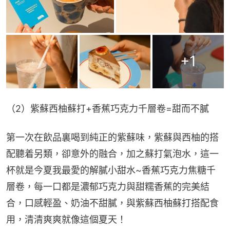
+
1
（2）紫蘇西柚蘇打+香蕉巧克力千層卷=甜而不膩
第一次在飲品裏喝到純正的紫蘇味，紫蘇與西柚的搭
配聽着另類，卻意外的融合，加之蘇打氣泡水，這一
杯就是今夏我最愛的解膩小甜水~香蕉巧克力焦糖千
層卷，每一口都是濃郁巧克力與甜糯香蕉的完美結
合，口感輕盈、奶油不甜膩，與紫蘇西柚蘇打搭配食
用，清清爽爽就像這個夏天！