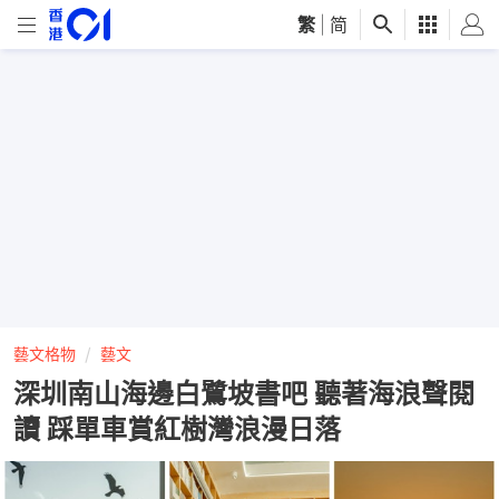
繁
|
简
藝文格物
藝文
深圳南山海邊白鷺坡書吧 聽著海浪聲閱
讀 踩單車賞紅樹灣浪漫日落