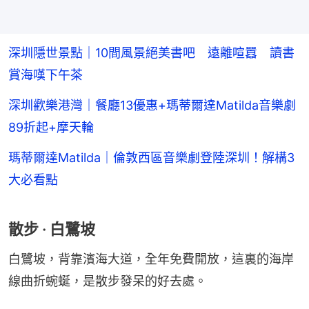
深圳隱世景點｜10間風景絕美書吧 遠離喧囂 讀書
賞海嘆下午茶
深圳歡樂港灣｜餐廳13優惠+瑪蒂爾達Matilda音樂劇
89折起+摩天輪
瑪蒂爾達Matilda｜倫敦西區音樂劇登陸深圳！解構3
大必看點
散步 · 白鷺坡
白鷺坡，背靠濱海大道，全年免費開放，這裏的海岸
線曲折蜿蜒，是散步發呆的好去處。