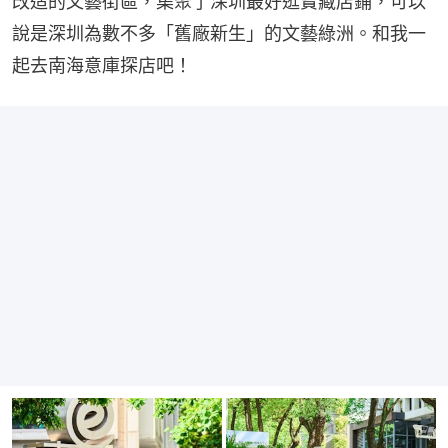
改造的文藝街區，集聚了深圳最好逛寶藏店鋪，可以
說是深圳為數不多「舊廠新生」的文藝綠洲。和我一
起去南海意庫探店吧！