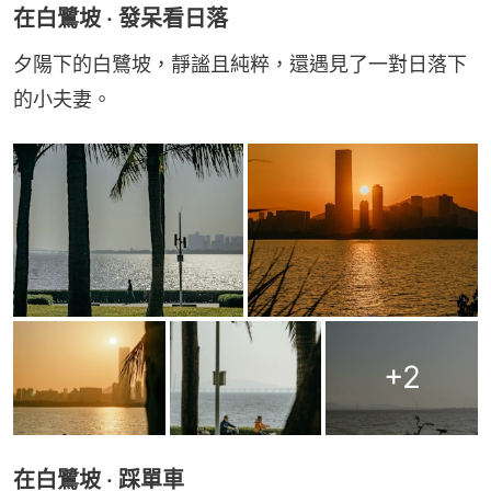
在白鷺坡 · 發呆看日落
夕陽下的白鷺坡，靜謐且純粹，還遇見了一對日落下
的小夫妻。
+
2
在白鷺坡 · 踩單車