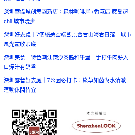
深圳華僑城創意園新店：森林咖啡屋+香氛店 感受超
chill城市漫步
深圳好去處｜7個絕美雲端觀景台看山海看日落 城市
風光盡收眼底
深圳美食｜特色潮汕辣沙茶醬和牛堡 手打牛肉餅入
口爆汁有奶香
深圳露營好去處｜7公園必打卡：綠草如茵湖水清澈
運動休閒皆宜