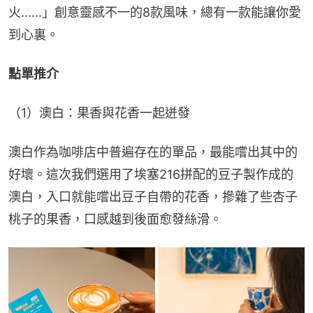
火…...」創意靈感不一的8款風味，總有一款能讓你愛
到心裏。
點單推介
（1）澳白：果香與花香一起迸發
澳白作為咖啡店中普遍存在的單品，最能嚐出其中的
好壞。這次我們選用了埃塞216拼配的豆子製作成的
澳白，入口就能嚐出豆子自帶的花香，摻雜了些杏子
桃子的果香，口感越到後面愈發絲滑。