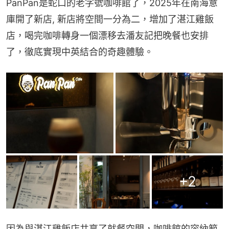
PanPan是蛇口的老字號咖啡館了，2025年在南海意
庫開了新店, 新店將空間一分為二，增加了湛江雞飯
店，喝完咖啡轉身一個漂移去潘友記把晚餐也安排
了，徹底實現中英結合的奇趣體驗。
+
2
因為與湛江雞飯店共享了就餐空間，咖啡館的容納範