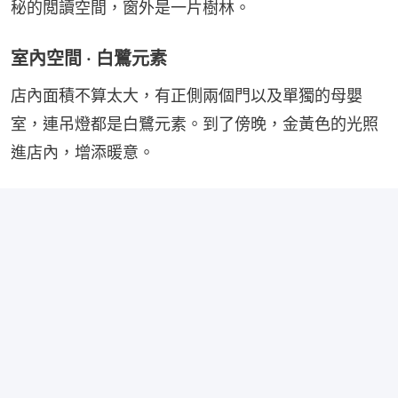
秘的閲讀空間，窗外是一片樹林。
室內空間 · 白鷺元素
店內面積不算太大，有正側兩個門以及單獨的母嬰
室，連吊燈都是白鷺元素。到了傍晚，金黃色的光照
進店內，增添暖意。