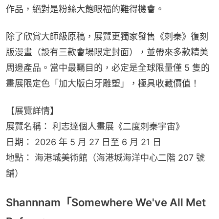
作品，絕對是粉絲大飽眼福的難得機會。
除了欣賞大師級原稿，展覽更獨家發售《刺秦》復刻
版漫畫（設有三款會場限定封面），並帶來多款精美
周邊產品。當中最矚目的，必定是全球限量僅 5 隻的
畫展限定色「加大版白牙雕塑」，極具收藏價值！
【展覽詳情】
展覽名稱： 利志達個人畫展《二度刺秦宇宙》
日期： 2026 年 5 月 27 日至 6 月 21 日
地點： 海港城美術館（海港城海洋中心二階 207 號
舖）
Shannnam「Somewhere We've All Met