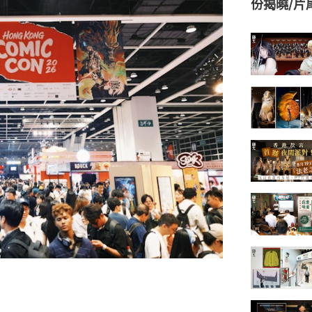
份揭曉/片