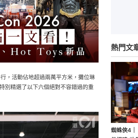
熱門文
於正式舉行，活動佔地超過兩萬平方米，攤位琳
特別精選了以下六個絕對不容錯過的重
蜘蛛俠4｜《