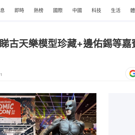
息
即時
熱榜
國際
中國
科技
生活
體
6|必睇古天樂模型珍藏+邊佑錫等嘉賓
11