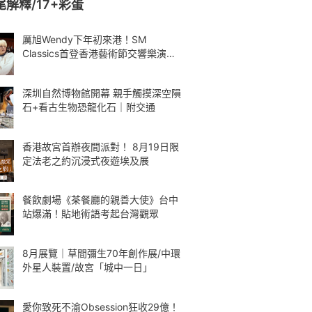
尾解釋/17+彩蛋
厲旭Wendy下年初來港！SM
Classics首登香港藝術節交響樂演繹
Kpop
深圳自然博物館開幕 親手觸摸深空隕
石+看古生物恐龍化石｜附交通
香港故宮首辦夜間派對！ 8月19日限
定法老之約沉浸式夜遊埃及展
餐飲劇場《茶餐廳的親善大使》台中
站爆滿！貼地術語考起台灣觀眾
8月展覽｜草間彌生70年創作展/中環
外星人裝置/故宮「城中一日」
愛你致死不渝Obsession狂收29億！