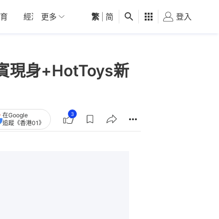
育
經濟
更多
01深圳
繁
觀點
|
简
健康
好食玩飛
登入
女
現身+HotToys新
3
在Google
追蹤《香港01》