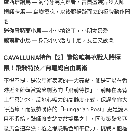
盧西塔諾馬 — 
葡萄牙高貴舞者，古典盛裝舞步大師
梅諾卡馬 —
 島嶼靈魂，以後腿揚蹄而立的招牌動作聞
名
迷你雪特蘭小馬 — 
小小搶鏡王，小朋友最愛
威爾斯小馬 — 
身形小小活力十足，友善又歡樂
CAVALLUNA特色【2】驚險唯美挑戰人體極
限！飛騎特技／無韁繩自由馬術
不得不提，是次馬術表演的一大亮點，便是可以在香
港近距離觀賞驚險刺激的「飛騎特技」，騎師在馬背
上行雲流水、反地心吸力的高難度花式，保證令你大
呼過癮。而氣勢磅礡的「Hungarian Post」更是讓人
目不暇給。騎師將會站立於雙馬之上，同時策騎多匹
駿馬全速奔騰，極之考驗膽色和平衡力，挑戰人體極