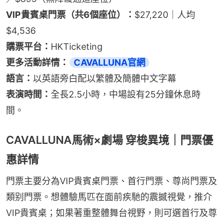
VIP貴賓桌門票（共6個座位）：
$27,220｜人均
$4,536
購票平台：
HKTicketing
更多活動詳情：
語言：
以英語旁白配以繁體及簡體中文字幕
表演時間：
全長2.5小時，中場設有25分鐘休息時
間。
CAVALLUNA馬術×劇場 穿梭異境｜門票優
惠詳情
門票主要分為VIP貴賓桌門票、首行門票、尊尚門票及
類别門票。想體驗馬匹在面前疾馳的震撼視覺，推介
VIP貴賓桌；如果著重整體舞台視野，則可選首行及尊