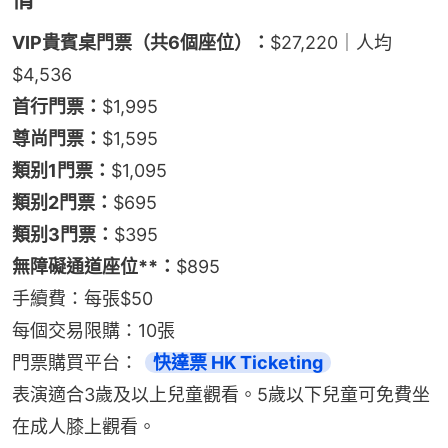
VIP貴賓桌門票（共6個座位）：
$27,220｜人均
$4,536
首行門票：
$1,995
尊尚門票：
$1,595
類别1門票：
$1,095
類别2門票：
$695
類别3門票：
$395
無障礙通道座位**：
$895
手續費：每張$50
每個交易限購：10張
門票購買平台： 
快達票 HK Ticketing
表演適合3歲及以上兒童觀看。5歲以下兒童可免費坐
在成人膝上觀看。