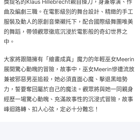
獎提名的Klaus Hillebrecht親自操刀，身兼導演、作
曲及編劇三職。在電影級別的舞台設計、精緻的手工
服裝及動人的原創音樂襯托下，配合國際級舞團唯美
的舞蹈，帶領觀眾徹底沉浸於電影般的奇幻世界之
中。
大家將跟隨擁有「繪畫成真」魔力的年輕巫女Meerin
展開驚心動魄的冒險，故事中，巫女Meerin慘遭流放
兼被邪惡男巫追殺，她必須直面心魔、擊退黑暗勢
力，誓要奪回屬於自己的魔法。觀眾將與她一同親身
經歷一場驚心動魄、充滿故事性的沉浸式冒險，故事
峰迴路轉、扣人心弦，定必十分難忘！