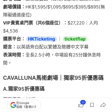
劇場價錢：
HK$1,595/$1,095/$695/$395/$895(無
障礙通道座位)
VIP貴賓桌門票（共6個座位）：
$27,220｜人均
$4,536
購票平台：
HKTicketing
｜
ticketflap
語言：
以英語旁白配以繁體及簡體中文字幕
表演時間：
全長2.5小時，中場設有25分鐘休息時
間。
CAVALLUNA馬術劇場｜獨家95折優惠碼
A.獨家95折優惠碼
獨家優惠：95折
20
在Google
獨家優惠碼：HK0105
追蹤《香港01》