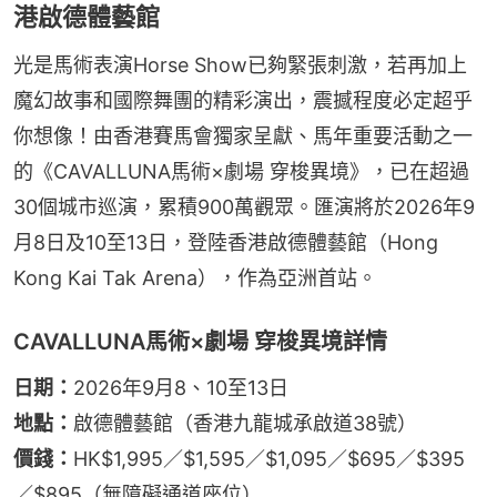
港啟德體藝館
光是馬術表演Horse Show已夠緊張刺激，若再加上
魔幻故事和國際舞團的精彩演出，震撼程度必定超乎
你想像！由香港賽馬會獨家呈獻、馬年重要活動之一
的《CAVALLUNA馬術×劇場 穿梭異境》，已在超過
30個城市巡演，累積900萬觀眾。匯演將於2026年9
月8日及10至13日，登陸香港啟德體藝館（Hong 
Kong Kai Tak Arena），作為亞洲首站。
CAVALLUNA馬術×劇場 穿梭異境詳情
日期：
2026年9月8、10至13日
地點：
啟德體藝館​（香港九龍城承啟道38號）
價錢：
HK$1,995／$1,595／$1,095／$695／$395
／$895（無障礙通道座位）