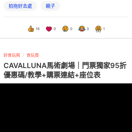
拍拖好去處
親子
16
0
0
3
1
好食玩飛
食玩買
CAVALLUNA馬術劇場｜門票獨家95折
優惠碼/教學+購票連結+座位表