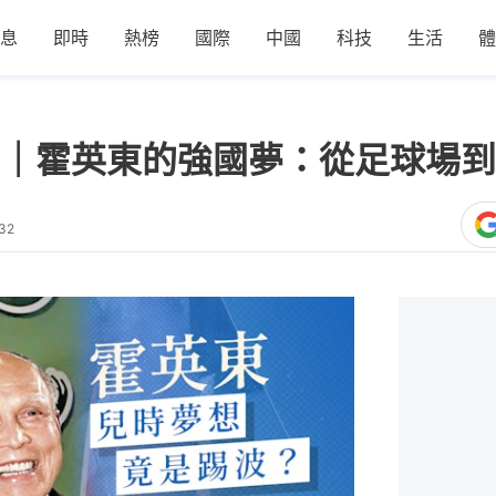
息
即時
熱榜
國際
中國
科技
生活
體
｜霍英東的強國夢：從足球場到
32