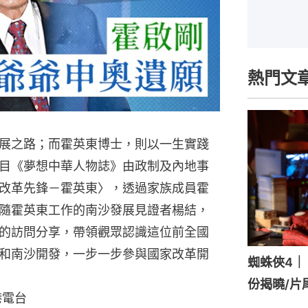
熱門文
展之路；而霍英東博士，則以一生實踐
目《夢想中華人物誌》由政制及內地事
改革先鋒－霍英東〉，透過家族成員霍
隨霍英東工作的南沙發展見證者楊結，
的訪問分享，帶領觀眾認識這位前全國
和南沙開發，一步一步參與國家改革開
蜘蛛俠4｜《
份揭曉/片
港電台