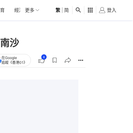
育
經濟
更多
01深圳
繁
觀點
|
简
健康
好食玩飛
登入
女
南沙
6
在Google
追蹤《香港01》