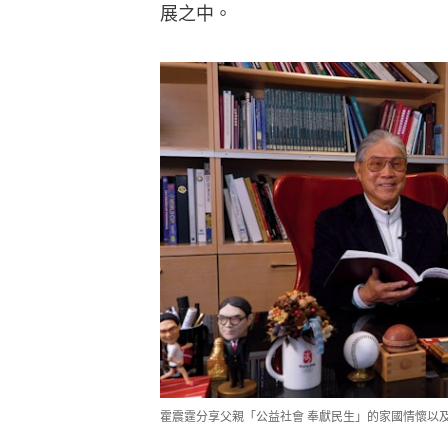
展之中。
霍震霆分享父親「公益社會 奉獻民生」的家國情懷以