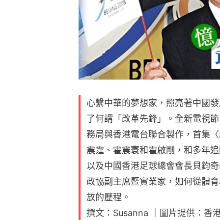
心繫中華的夢想家，照亮著中國發
了何謂「改革先鋒」。全新電視節
務局與香港電台聯合製作，首集〈
震霆、霍震寰和霍啟剛，和多年追
以及中國香港足球總會會長貝鈞奇
政協副主席暨實業家，如何從體育
放的歷程。
撰文：Susanna ｜圖片提供：香