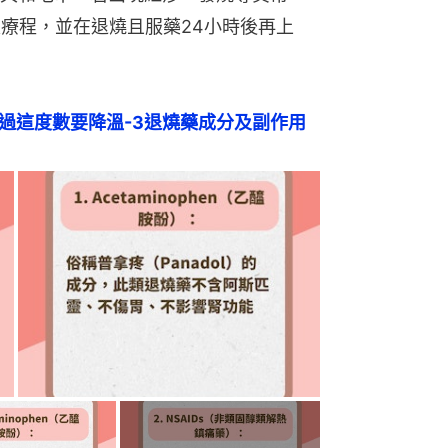
天療程，並在退燒且服藥24小時後再上
超過這度數要降溫-3退燒藥成分及副作用