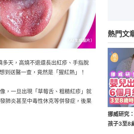
熱門文
燒多天，高燒不退還長出紅疹、手指脫
想到送醫一查，竟然是「猩紅熱」！
像，一旦出現「草莓舌、粗糙紅疹」就
發肺炎甚至中毒性休克等併發症，後果
挪威研究
孩子3至8