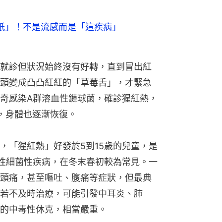
紙」！不是流感而是「這疾病」
就診但狀況始終沒有好轉，直到冒出紅
頭變成凸凸紅紅的「草莓舌」，才緊急
奇感染A群溶血性鏈球菌，確診猩紅熱，
，身體也逐漸恢復。
，「猩紅熱」好發於5到15歲的兒童，是
性細菌性疾病，在冬末春初較為常見。一
頭痛，甚至嘔吐、腹痛等症狀，但最典
若不及時治療，可能引發中耳炎、肺
的中毒性休克，相當嚴重。