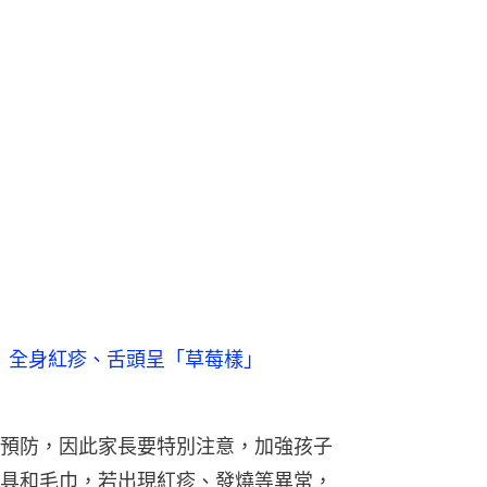
熱 全身紅疹、舌頭呈「草莓樣」
預防，因此家長要特別注意，加強孩子
具和毛巾，若出現紅疹、發燒等異常，