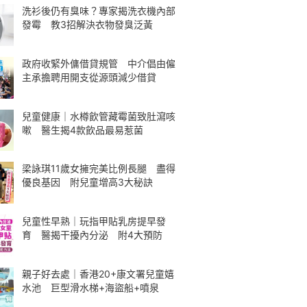
洗衫後仍有臭味？專家揭洗衣機內部
發霉 教3招解決衣物發臭泛黃
政府收緊外傭借貸規管 中介倡由僱
主承擔聘用開支從源頭減少借貸
兒童健康｜水樽飲管藏霉菌致肚瀉咳
嗽 醫生揭4款飲品最易惹菌
梁詠琪11歲女擁完美比例長腿 盡得
優良基因 附兒童增高3大秘訣
兒童性早熟｜玩指甲貼乳房提早發
育 醫揭干擾內分泌 附4大預防
親子好去處｜香港20+康文署兒童嬉
水池 巨型滑水梯+海盜船+噴泉