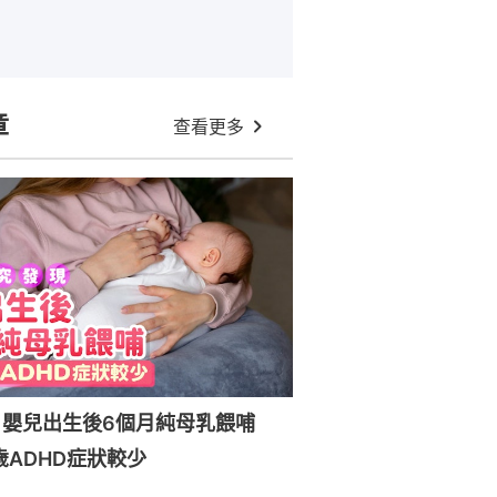
章
查看更多
：嬰兒出生後6個月純母乳餵哺
歲ADHD症狀較少