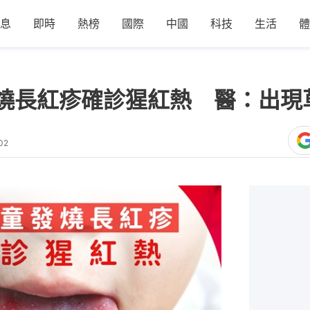
息
即時
熱榜
國際
中國
科技
生活
體
燒長紅疹確診猩紅熱 醫：出現
02