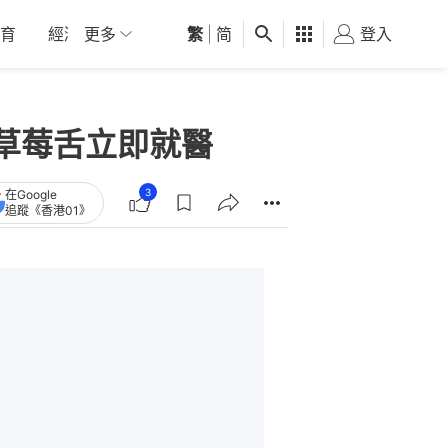
育
經濟
更多
01深圳
繁
觀點
|
简
健康
好食玩飛
登入
女
草莓舌立即就醫
3
在Google
追蹤《香港01》