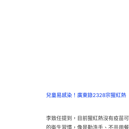
兒童易感染！廣東錄2328宗猩紅
李致任提到，目前猩紅熱沒有疫苗可
的衛生習慣，像是勤洗手、不共用餐