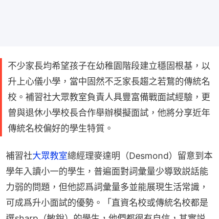
不少家長均希望孩子在幼稚園階段建立穩固根基，以
升上心儀小學，當中固然不乏家長趨之若鶩的傳統名
校。補習社大眾教室負責人具豐富備戰面試經驗，更
曾與退休小學校長合作舉辦模擬面試，他將分享近年
傳統名校偏好的學生特質。
補習社
大眾教室
總經理麥達明（Desmond）留意到本
學年入讀小一的學生，普遍面對詞彙量少導致説話能
力弱的問題，但他認爲詞彙量多並能展現生活常識，
可成爲升小面試的優勢。「直資名校或傳統名校都是
選sharp（敏銳）的學生，他們都很有自信，其實説