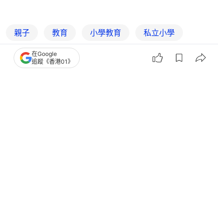
親子
教育
小學教育
私立小學
小一面試
升學面試
升學
教育升學
在Google
追蹤《香港01》
1
0
0
0
0
生活
親子
雅士圖國際幼稚園面試形式 校監胡善盈
分享收生準則 著重家庭互動