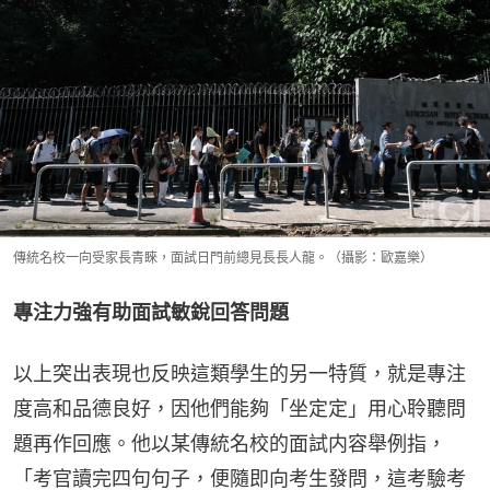
傳統名校一向受家長青睞，面試日門前總見長長人龍。（攝影：歐嘉樂）
專注力強有助面試敏銳回答問題
以上突出表現也反映這類學生的另一特質，就是專注
度高和品德良好，因他們能夠「坐定定」用心聆聽問
題再作回應。他以某傳統名校的面試内容舉例指，
「考官讀完四句句子，便隨即向考生發問，這考驗考