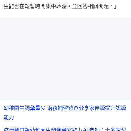
生能否在短暫時間集中聆聽，並回答相關問題。」
幼稚園生詞彙量少 兩孩補習爸爸分享家伴讀提升認讀
能力
疫情戴口罩幼稚園生發音書寫能力弱 老師：士多啤梨