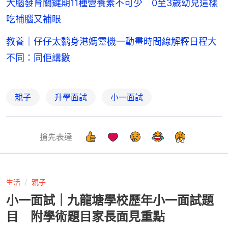
大腦發育關鍵期11種營養素不可少 0至3歲幼兒這樣
吃補腦又補眼
教養｜仔仔太黐身港媽靈機一動畫時間線解釋日程大
不同：同佢講數
親子
升學面試
小一面試
搶先表達
生活
親子
小一面試｜九龍塘學校歷年小一面試題
目 附學術題目家長面見重點