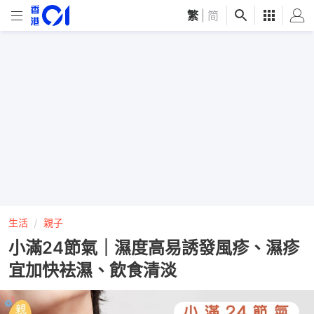
繁
|
简
生活
親子
小滿24節氣｜濕度高易誘發風疹、濕疹
宜加快袪濕、飲食清淡