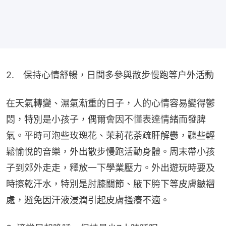
2.　保持心情舒暢，日間多參與散步慢跑等户外活動
在天氣轉變、濕氣漸重的日子，人的心情容易變得鬱
悶，特別是小孩子，偶爾會因不懂表達情緒而發脾
氣。平時可泡些玫瑰花、茉莉花荼疏肝解鬱，聽些輕
鬆愉悅的音樂，外出散步慢跑活動身體。周末帶小孩
子到郊外走走，釋放一下學業壓力。外出遊玩時要及
時擦乾汗水，特別是肘膝關節、腋下胯下等皮膚皺褶
處，避免因汗液浸潤引起皮膚搔癢不適。