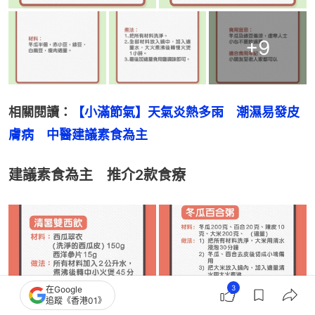
+
9
相關閱讀：
【小滿節氣】天氣炎熱多雨　潮濕易發皮
膚病　中醫建議素食為主
建議素食為主 推介2款食療
3
在Google
追蹤《香港01》