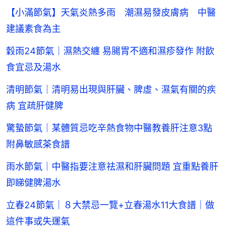
【小滿節氣】天氣炎熱多雨 潮濕易發皮膚病 中醫
建議素食為主
穀雨24節氣｜濕熱交纏 易腸胃不適和濕疹發作 附飲
食宜忌及湯水
清明節氣｜清明易出現與肝臟、脾虛、濕氣有關的疾
病 宜疏肝健脾
驚蟄節氣｜某體質忌吃辛熱食物中醫教養肝注意3點
附鼻敏感茶食譜
雨水節氣｜中醫指要注意祛濕和肝臟問題 宜重點養肝
即睇健脾湯水
立春24節氣｜８大禁忌一覽+立春湯水11大食譜｜做
這件事或失運氣