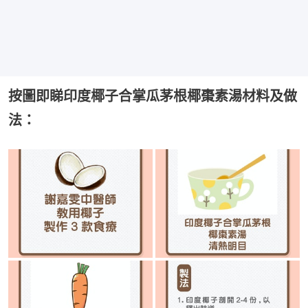
按圖即睇印度椰子合掌瓜茅根椰棗素湯材料及做
法：