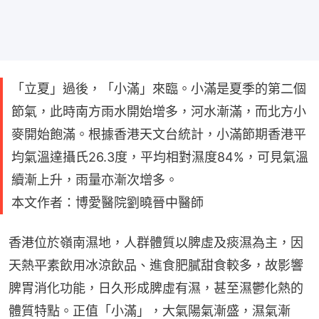
「立夏」過後，「小滿」來臨。小滿是夏季的第二個
節氣，此時南方雨水開始增多，河水漸滿，而北方小
麥開始飽滿。根據香港天文台統計，小滿節期香港平
均氣溫達攝氏26.3度，平均相對濕度84%，可見氣溫
續漸上升，雨量亦漸次增多。
本文作者：博愛醫院劉曉晉中醫師
香港位於嶺南濕地，人群體質以脾虛及痰濕為主，因
天熱平素飲用冰涼飲品、進食肥膩甜食較多，故影響
脾胃消化功能，日久形成脾虛有濕，甚至濕鬱化熱的
體質特點。正值「小滿」，大氣陽氣漸盛，濕氣漸