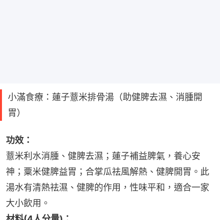
小滿食療：蓮子薏米排骨湯（助健脾去濕、消腫開
胃）
功效：
薏米利水消腫、健脾去濕；蓮子補益脾氣，養心安
神；粟米健脾益胃；合掌瓜祛風解熱、健脾開胃。此
湯水有清熱祛濕、健脾的作用，性味平和，適合一家
大小飲用。
材料(4人分量)：