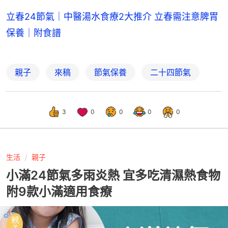
立春24節氣｜中醫湯水食療2大推介 立春需注意脾胃
保養｜附食譜
親子
來稿
節氣保養
二十四節氣
3
0
0
0
0
生活
親子
小滿24節氣多雨炎熱 宜多吃清濕熱食物
附9款小滿適用食療