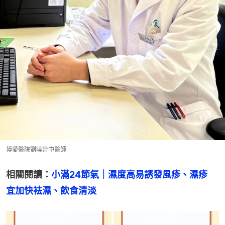
博愛醫院劉曉晉中醫師
相關閱讀：
小滿24節氣｜濕度高易誘發風疹、濕疹  
宜加快袪濕、飲食清淡