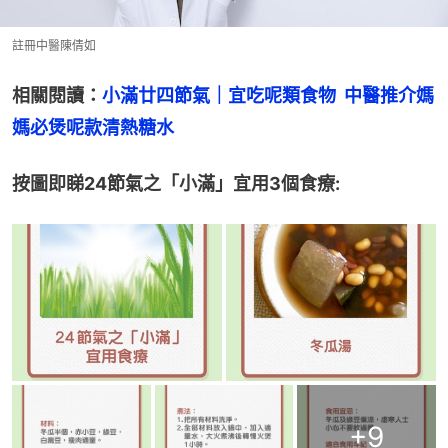
註冊中醫陳倩如
相關閱讀：
小滿廿四節氣｜宜吃呢類食物  中醫推介媽
媽必煲呢款清熱糖水
按圖即睇24節氣之「小滿」宜用3個食療:
+
9