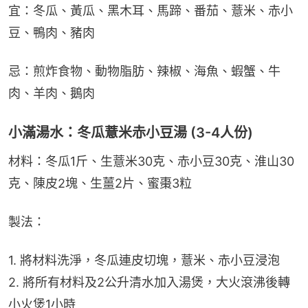
宜：冬瓜、黃瓜、黑木耳、馬蹄、番茄、薏米、赤小
豆、鴨肉、豬肉
忌：煎炸食物、動物脂肪、辣椒、海魚、蝦蟹、牛
肉、羊肉、鵝肉
小滿湯水：冬瓜薏米赤小豆湯 (3-4人份)
材料：冬瓜1斤、生薏米30克、赤小豆30克、淮山30
克、陳皮2塊、生薑2片、蜜棗3粒
製法：
1. 將材料洗淨，冬瓜連皮切塊，薏米、赤小豆浸泡
2. 將所有材料及2公升清水加入湯煲，大火滾沸後轉
小火煲1小時