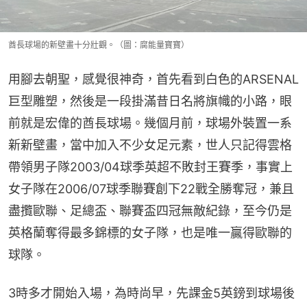
酋長球場的新壁畫十分壯觀。（圖：腐能量寶寶）
用腳去朝聖，感覺很神奇，首先看到白色的ARSENAL
巨型雕塑，然後是一段掛滿昔日名將旗幟的小路，眼
前就是宏偉的酋長球場。幾個月前，球場外裝置一系
新新壁畫，當中加入不少女足元素，世人只記得雲格
帶領男子隊2003/04球季英超不敗封王賽季，事實上
女子隊在2006/07球季聯賽創下22戰全勝奪冠，兼且
盡攬歐聯、足總盃、聯賽盃四冠無敵紀錄，至今仍是
英格蘭奪得最多錦標的女子隊，也是唯一贏得歐聯的
球隊。
3時多才開始入場，為時尚早，先課金5英鎊到球場後