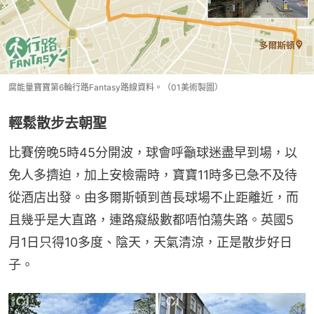
腐能量寶寶第6輪行路Fantasy路線資料。（01美術製圖）
輕鬆散步去朝聖
比賽傍晚5時45分開波，球會呼籲球迷盡早到場，以
免人多擠迫，加上安檢需時，寶寶11時多已急不及待
從酒店出發。由多爾斯頓到酋長球場不止距離近，而
且幾乎是大直路，連路癡級數都唔怕蕩失路。英國5
月1日只得10多度、陰天，天氣清涼，正是散步好日
子。