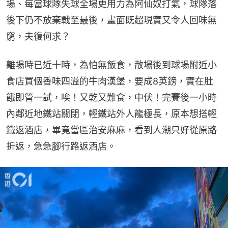
場、每當球隊失球全場更用力為阿仙奴打氣，球隊落
後下仍不放棄戰至最後，畫面既超現實又令人回味無
窮，夫復何求？
離場時已近十時，為怕無飯食，散場後到球場附近小
食店買個香味四溢的牛肉漢堡，要成8英鎊，實在肚
餓即管一試，唉！又乾又難食，中伏！完賽後一小時
內鄰近地鐵站關閉，輕鐵站外人龍極長，原本想搭輕
鐵返酒店，畢竟當區治安麻麻，看到人潮只好從原路
折返，急急腳行路返酒店。