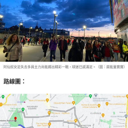
阿仙奴女足失去多員主力尚能踢出精彩一戰，球迷已感滿足。（圖：腐能量寶寶）
路線圖：