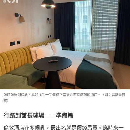
臨時臨急到倫敦，幸好找到一間價格正常又近酋長球場的酒店。（圖：腐能量寶
寶）
行路到酋長球場——準備篇
倫敦酒店花多眼亂，最出名就是價錢昂貴。臨時來一