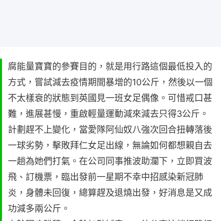
腐能量寶寶的參賽目的，就是用行路這個最低投入的
方式，嘗試減去疫情期間暴增的10公斤，然後以一個
不太樣衰的狀態到英國見一班女足偶像。可惜戒口甚
難，進展甚慢，重啟輕量運動減來減去只得3公斤。
計劃趕不上變化，當愛隊阿仙奴八強次回合扭轉落後
一球劣勢，擊敗拜仁女足出線，無論如何都想親自去
一趟為她們打氣。在公司同事推波助瀾下，立即買波
飛、訂機票，臨出發前一星期不幸中招感染新冠肺
炎，身體未回復，總算趕及退燒出發，好消息是又成
功減多兩公斤。