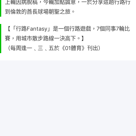
上輪因病脫稿，今輪加點誠意，一於分享這趟行路行
到倫敦的酋長球場朝聖之旅。
【「行路Fantasy」是一個行路遊戲，7個同事7輪比
賽，用城市散步路線一決高下。】
（每周逢一﹑三﹑五於《01體育》刊出）