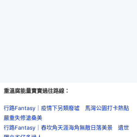
重溫腐能量寶寶過往路線：
行路Fantasy｜疫情下另類廢墟　馬灣公園打卡熱點
嚴重失修滄桑美
行路Fantasy｜舂坎角天涯海角無敵日落美景　遺世