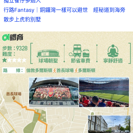
獨立雀仔多過人
行路Fantasy｜銅鑼灣一樣可以避世　經秘道到海旁
散步上虎豹別墅