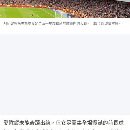
阿仙奴與禾夫斯堡女足合演一場超精彩的歐聯四強大戰。（圖：腐能量寶寶）
愛隊縱未能奇蹟出線，但女足賽事全場爆滿的酋長球