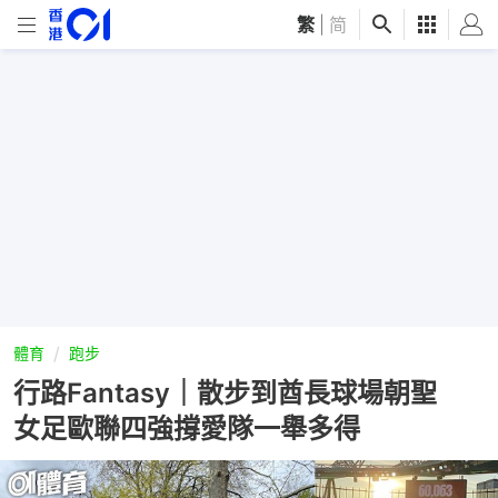
繁
|
简
體育
跑步
行路Fantasy｜散步到酋長球場朝聖
女足歐聯四強撐愛隊一舉多得