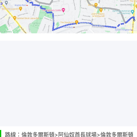
路線：倫敦多爾斯頓>阿仙奴酋長球場>倫敦多爾斯頓