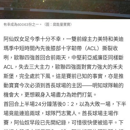
有幸成為60063份之一。（圖：腐能量寶寶）
阿仙奴女足今季十分不幸，一雙前線主力美特和美迪
瑪季中短時間內先後膝部十字韌帶（ACL）撕裂收
咧，歐聯四強首回合前兩天，中堅莉亞威廉臣同樣斷
ACL，失去三大主力，歐聯四強面對實力強大的禾夫
斯堡，完全處於下風。這是賽前已知的事實，亦是推
動寶寶今次必須到酋長球場的主因——明知球隊輸的
機會大，更想親身入場盡力為她們打氣。
首回合上半場24分鐘落後0：2，以為大敗一場，下半
場竟能連追兩球，球隊鬥志驚人。酋長球場主場作
賽，阿仙奴早段已先開紀錄，可惜很快便被追平。下