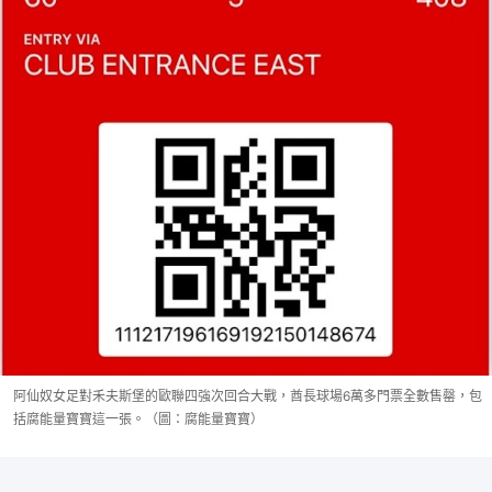
阿仙奴女足對禾夫斯堡的歐聯四強次回合大戰，酋長球場6萬多門票全數售罄，包
括腐能量寶寶這一張。（圖：腐能量寶寶）