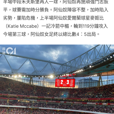
半場中段禾夫斯堡再入一球，阿仙奴再施頑強鬥志扳
平，球賽需加時分勝負。阿仙奴陣容不整，加時陷入
劣勢，屢陷危機，上半場阿仙奴愛爾蘭球星麥姬比
（Katie Mccabe）一記冷箭中楣，輪到119分鐘攻入
今場第三球，阿仙奴女足終以總比數4：5出局。