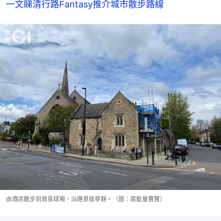
一文睇清行路Fantasy推介城市散步路線
由酒店散步到酋長球場，沿路景致寧靜。（圖：腐能量寶寶）