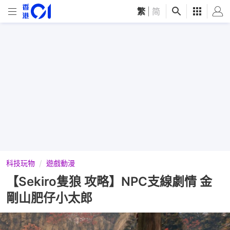
繁
|
简
科技玩物
遊戲動漫
【Sekiro隻狼 攻略】NPC支線劇情 金
剛山肥仔小太郎