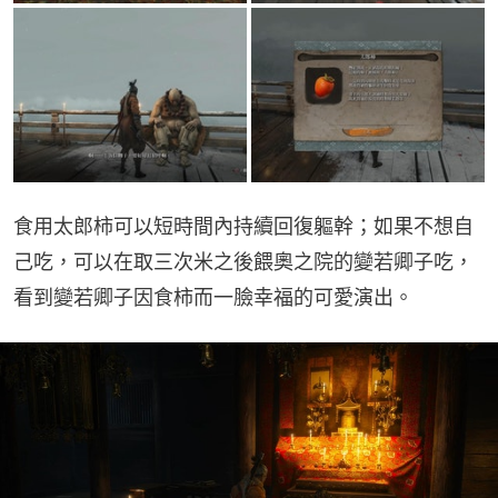
食用太郎柿可以短時間內持續回復軀幹；如果不想自
己吃，可以在取三次米之後餵奧之院的變若卿子吃，
看到變若卿子因食柿而一臉幸福的可愛演出。