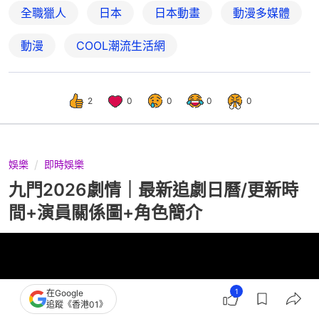
全職獵人
日本
日本動畫
動漫多媒體
動漫
COOL潮流生活網
2
0
0
0
0
娛樂
即時娛樂
九門2026劇情｜最新追劇日曆/更新時
間+演員關係圖+角色簡介
1
在Google
追蹤《香港01》