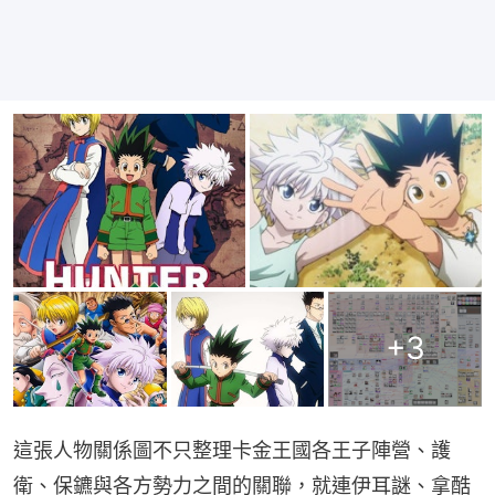
+
3
這張人物關係圖不只整理卡金王國各王子陣營、護
衛、保鑣與各方勢力之間的關聯，就連伊耳謎、拿酷