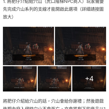
1. 將肥仔介紹給穴山（虎口階梯NPC商人）玩家需要
先完成穴山系列的支線才能開啟此選項（詳細請按圖
放大）
+
4
將肥仔介紹給穴山的話，穴山會給你謝禮；然後遊戲
後期內府入侵時穴山不會死亡，亦會將剩下的商品以1