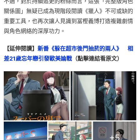
不過，對於持續追更的粉絲而言，這張「完整版角色
關係圖」無疑已成為現階段閱讀《獵人》不可或缺的
重要工具，也再次讓人見識到冨樫義博打造複雜劇情
與角色網絡的深厚功力。
【延伸閱讀】
新番《躲在超市後門抽菸的兩人》　相
差21歲忘年戀引發歐美論戰
（點擊連結看原文）
+
5