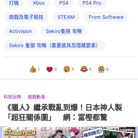
打機
Xbox
PS4
PS4 Pro
遊戲及電子競技
STEAM
From Software
Activision
Sekiro隻狼 攻略
Sekiro 隻狼 攻略（重要道具及隱藏要素）
1
0
0
0
0
科技玩物
遊戲動漫
《獵人》繼承戰亂到爆！日本神人製
「超狂關係圖」 網：冨樫都驚