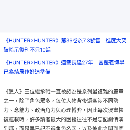
《HUNTER×HUNTER》第39卷於7.3發售 進度大突
破暗示復刊不只10話
《HUNTER×HUNTER》連載長達27年 冨樫義博早
已為結局作好這準備
《獵人》王位繼承戰一直被認為是系列最複雜的篇章
之一，除了角色眾多，每位人物背後還牽涉不同勢
力、念能力、政治角力與心理博弈，因此每次漫畫恢
復連載時，許多讀者最大的困擾往往不是忘記劇情演
到哪，而是早已記不得角色名字，以及彼此之間到底