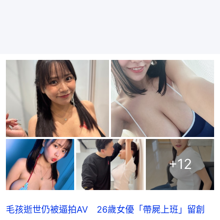
+
12
毛孩逝世仍被逼拍AV 26歲女優「帶屍上班」留創