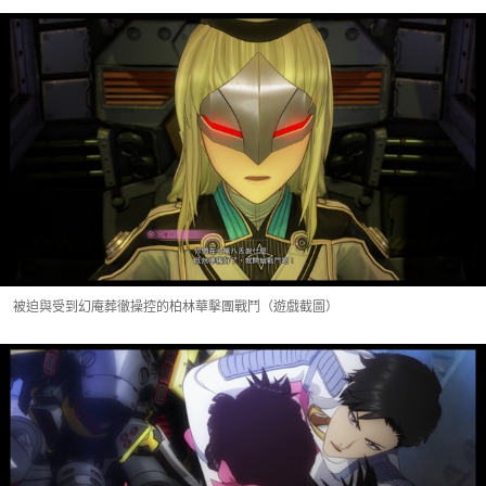
被迫與受到幻庵葬徹操控的柏林華擊團戰鬥（遊戲截圖）