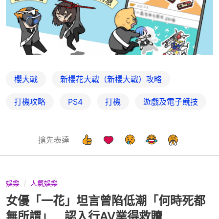
櫻大戰
新櫻花大戰（新櫻大戰）攻略
打機攻略
PS4
打機
遊戲及電子競技
搶先表達
娛樂
人氣娛樂
女優「一花」坦言曾陷低潮「何時死都
無所謂」 認入行AV業得救贖