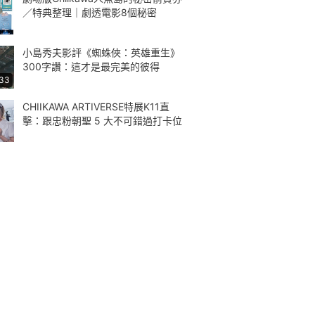
／特典整理｜劇透電影8個秘密
小島秀夫影評《蜘蛛俠：英雄重生》
300字讚：這才是最完美的彼得
:33
CHIIKAWA ARTIVERSE特展K11直
擊：跟忠粉朝聖 5 大不可錯過打卡位