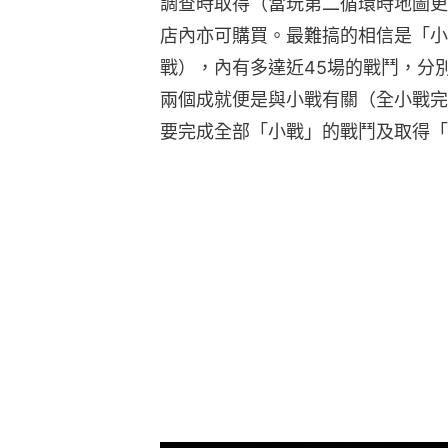
調查時取得（當玩第二循環時地圖更
店內亦可購買。最難搞的相信是「小
戰），內有多達近45場的戰鬥，分
兩個成就便是與小戰有關（全小戰完
要完成全部「小戰」的戰鬥及取得「