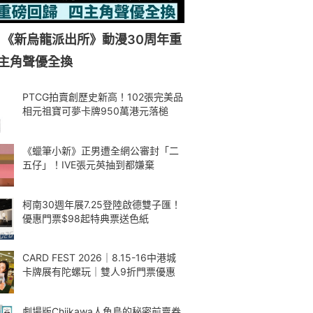
《新烏龍派出所》動漫30周年重
主角聲優全換
PTCG拍賣創歷史新高！102張完美品
相元祖寶可夢卡牌950萬港元落槌
《蠟筆小新》正男遭全網公審封「二
五仔」！IVE張元英抽到都嫌棄
柯南30週年展7.25登陸啟德雙子匯！
優惠門票$98起特典票送色紙
CARD FEST 2026｜8.15-16中港城
卡牌展有陀螺玩｜雙人9折門票優惠
劇場版Chiikawa人魚島的秘密前賣券