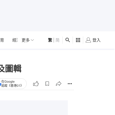
育
經濟
更多
01深圳
繁
觀點
|
简
健康
好食玩飛
登入
女
及圖輯
在Google
追蹤《香港01》