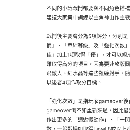
不同的小戰戰鬥都要與不同角色搭檔
建議大家集中訓練以主角神山作主戰
戰鬥後主要會分為5項評分，分別是
價」、「牽絆等級」及「強化次數」
佳」加上1項取得「優」，才可以總
難取得高分的項目，因為要速攻版圖
飛敵人、紅水晶等這些難纏對手，隨
以後者4項作取分目標。
「強化次數」是指玩家gameove
gameover倒不如重新來過，因
作出更多的「迴避慢動作」、「一閃
數，一般戰場如取得Level 8或