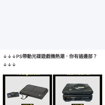
↓↓↓PS帶動光碟遊戲機熱潮．你有過邊部？
↓↓↓