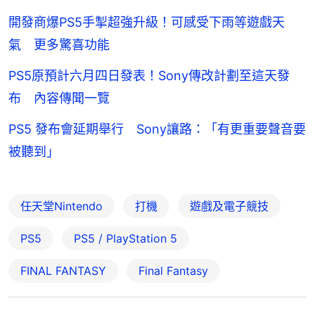
開發商爆PS5手掣超強升級！可感受下雨等遊戲天
氣 更多驚喜功能
PS5原預計六月四日發表！Sony傳改計劃至這天發
布 內容傳聞一覽
PS5 發布會延期舉行 Sony讓路：「有更重要聲音要
被聽到」
任天堂Nintendo
打機
遊戲及電子競技
PS5
PS5 / PlayStation 5
FINAL FANTASY
Final Fantasy