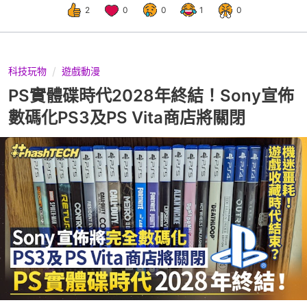
2
0
0
1
0
科技玩物
遊戲動漫
PS實體碟時代2028年終結！Sony宣佈
數碼化PS3及PS Vita商店將關閉