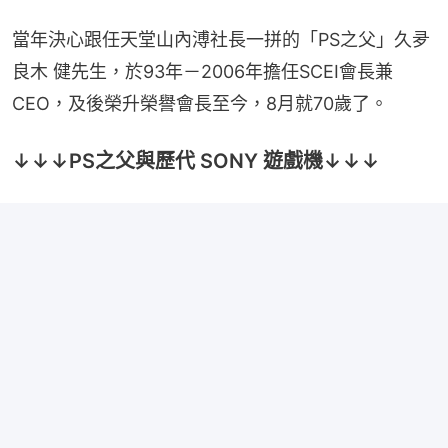
當年決心跟任天堂山內溥社長一拼的「PS之父」久夛
良木 健先生，於93年－2006年擔任SCEI會長兼
CEO，及後榮升榮譽會長至今，8月就70歲了。
↓↓↓PS之父與歷代 SONY 遊戲機↓↓↓