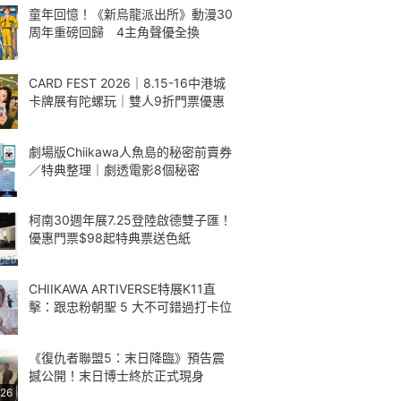
童年回憶！《新烏龍派出所》動漫30
周年重磅回歸 4主角聲優全換
CARD FEST 2026｜8.15-16中港城
卡牌展有陀螺玩｜雙人9折門票優惠
劇場版Chiikawa人魚島的秘密前賣券
／特典整理｜劇透電影8個秘密
柯南30週年展7.25登陸啟德雙子匯！
優惠門票$98起特典票送色紙
CHIIKAWA ARTIVERSE特展K11直
擊：跟忠粉朝聖 5 大不可錯過打卡位
《復仇者聯盟5：末日降臨》預告震
撼公開！末日博士終於正式現身
:26