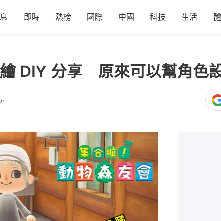
息
即時
熱榜
國際
中國
科技
生活
體
繪 DIY 分享 原來可以幫角色
21