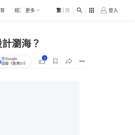
育
經濟
更多
01深圳
繁
觀點
|
简
健康
好食玩飛
登入
女
設計瀏海？
2
在Google
追蹤《香港01》