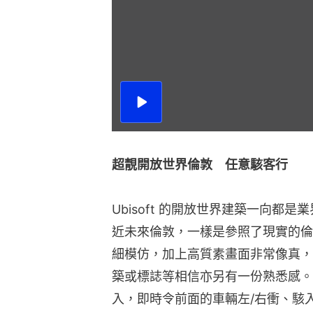
播
放
影
片
超靚開放世界倫敦　任意駭客行
Ubisoft 的開放世界建築一向都
近未來倫敦，一樣是參照了現實的倫
細模仿，加上高質素畫面非常像真，
築或標誌等相信亦另有一份熟悉感。
入，即時令前面的車輛左/右衝、駭