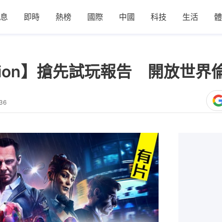
息
即時
熱榜
國際
中國
科技
生活
體
 Legion】搶先試玩報告 開放世
36