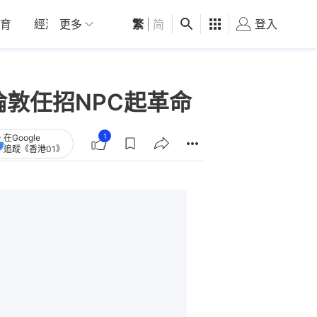
育
經濟
更多
01深圳
繁
觀點
|
简
健康
好食玩飛
登入
女
界倫敦任招NPC起革命
1
在Google
追蹤《香港01》