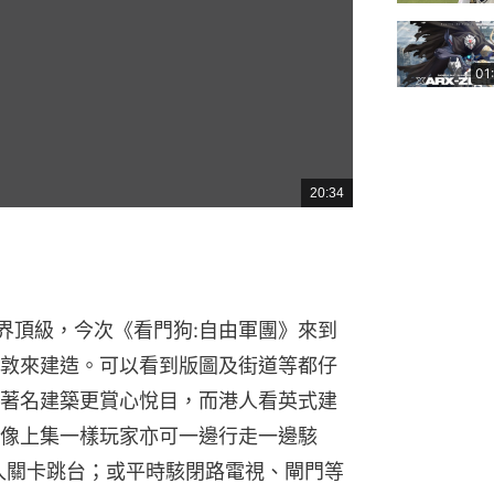
01
20:34
總
共
時
間
是業界頂級，今次《看門狗:自由軍團》來到
敦來建造。可以看到版圖及街道等都仔
著名建築更賞心悅目，而港人看英式建
像上集一樣玩家亦可一邊行走一邊駭
入關卡跳台；或平時駭閉路電視、閘門等