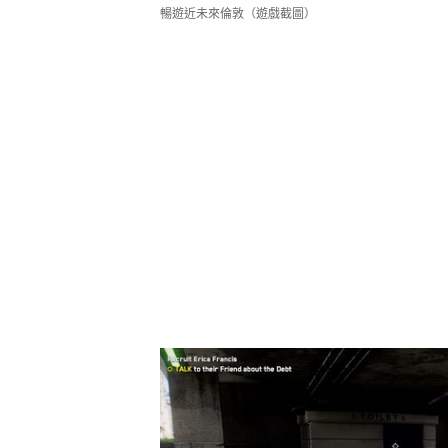
暢遊近未來倫敦（遊戲截圖）