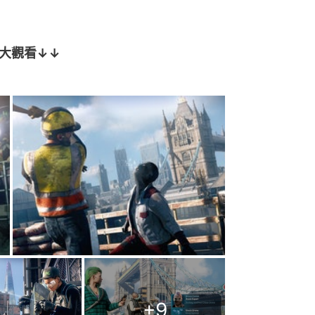
大觀看↓↓
+
9