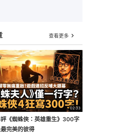
章
查看更多
02:33
評《蜘蛛俠：英雄重生》300字
是最完美的彼得