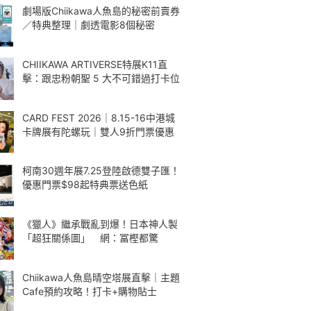
劇場版Chiikawa人魚島的秘密前賣券
／特典整理｜劇透電影8個秘密
CHIIKAWA ARTIVERSE特展K11直
擊：跟忠粉朝聖 5 大不可錯過打卡位
CARD FEST 2026｜8.15-16中港城
卡牌展有陀螺玩｜雙人9折門票優惠
柯南30週年展7.25登陸啟德雙子匯！
優惠門票$98起特典票送色紙
《獵人》繼承戰亂到爆！日本神人製
「超狂關係圖」 網：冨樫都驚
Chiikawa人魚島晴空塔展直擊｜主題
Cafe預約攻略！打卡+購物貼士