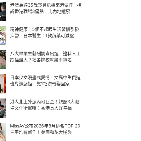
港漂為避35歲裁員危機來港做IT 控
訴香港職場3痛點：比內地還累
精神健康｜5個不起眼生活習慣引發
抑鬱！日本醫生：1款蔬菜可減壓
八大畢業生薪酬調查出爐 邊科人工
跌幅最大？揭各院校就業率排名
日本少女漫畫式愛情！女高中生倒追
班導遭嚴拒 靠1招逆轉娶回家
港人北上外派內地巨企！親歷3大職
場文化衝擊嘆：香港長大好幸福
MissAV公布2026年8月排名TOP 20
三甲均有新作！美園和花大逆襲