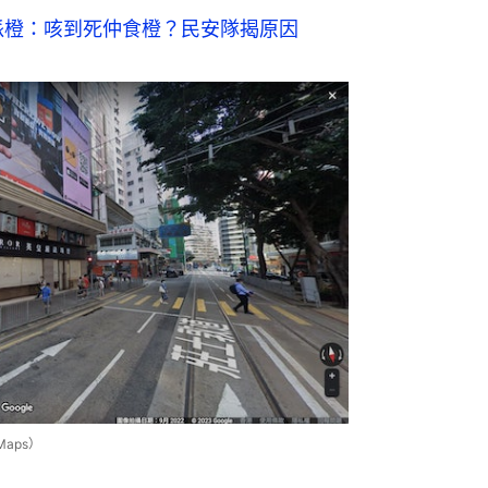
派橙：咳到死仲食橙？民安隊揭原因
aps）