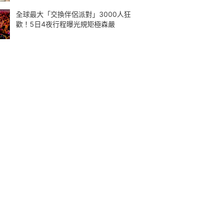
全球最大「交換伴侶派對」3000人狂
歡！5日4夜行程曝光規矩極森嚴