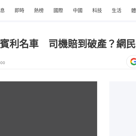
息
即時
熱榜
國際
中國
科技
生活
體
萬賓利名車 司機賠到破產？網民:
:00