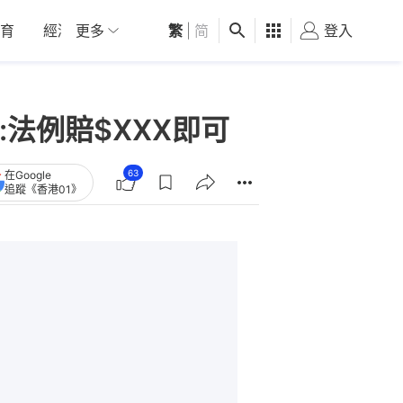
育
經濟
更多
01深圳
繁
觀點
|
简
健康
好食玩飛
登入
女
法例賠$XXX即可
63
在Google
追蹤《香港01》