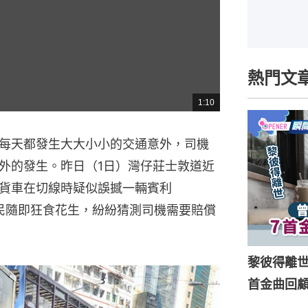
熱門文
1:10
總
共
時
間
每天都發生大大小小的交通意外，司機
外的發生。昨日（1日）灣仔莊士敦道近
貨車在切線時疑似誤撼一輛賓利
後網民隨即狂食花生，紛紛猜測司機需要賠償
黎彼得離
首金曲回顧