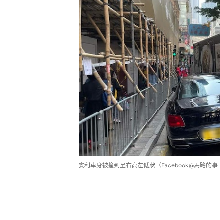
賓利車身被撞到呈右高左低狀（Facebook@馬路的事
據圖片推測，該輛賓利型號應為Bentley