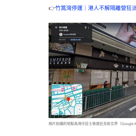
👉
竹篙灣停運｜港人不解隔離營狂
相片拍攝的地點為灣仔莊士敦道近克街交界（Google M