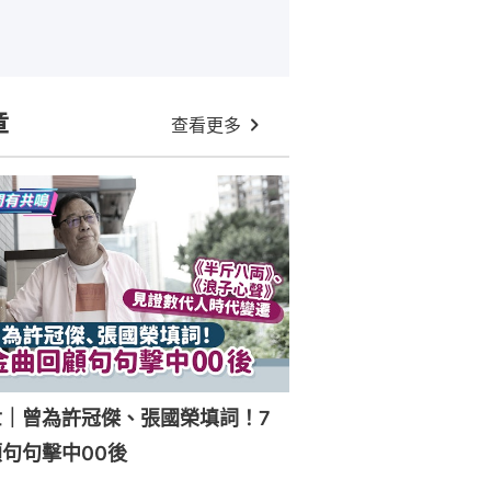
章
查看更多
世｜曾為許冠傑、張國榮填詞！7
句句擊中00後