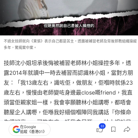
不過女技師就向《東張》表示自己都是苦主，透露被補習老師及背後邪教組織操縱
多年，驚揭案中案。
技師沈小姐坦承後悔被補習老師林小姐操控多年，透
露2014年就讀中一時去補習而認識林小姐，當對方朋
友：「我13歲左右，識咗佢，做朋友，佢嗰時就係23
歲左右，慢慢由老師變咗身邊最close嘅friend，我直
頭當佢親家姐一樣，我會寧願聽林小姐講嘢，都唔會
聽屋企人講嘢，佢喺我好細個嗰陣同我講話『你條命
生得好衰』，可能有病，話我會早死。」林小姐說只
33
在Google
要加入組織就會越來越好，技師續說：「佢會將呢個
追蹤《香港01》