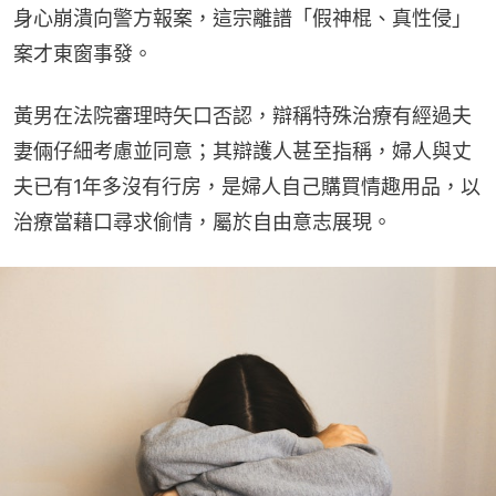
身心崩潰向警方報案，這宗離譜「假神棍、真性侵」
案才東窗事發。
黃男在法院審理時矢口否認，辯稱特殊治療有經過夫
妻倆仔細考慮並同意；其辯護人甚至指稱，婦人與丈
夫已有1年多沒有行房，是婦人自己購買情趣用品，以
治療當藉口尋求偷情，屬於自由意志展現。