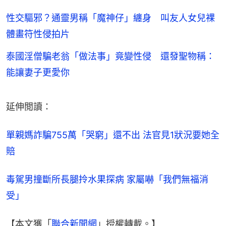
性交驅邪？通靈男稱「魔神仔」纏身 叫友人女兒裸
體畫符性侵拍片
泰國淫僧騙老翁「做法事」竟變性侵 還發聖物稱：
能讓妻子更愛你
延伸閲讀：
單親媽詐騙755萬「哭窮」還不出 法官見1狀況要她全
賠
毒駕男撞斷所長腿拎水果探病 家屬嚇「我們無福消
受」
【本文獲「
聯合新聞網
」授權轉載。】