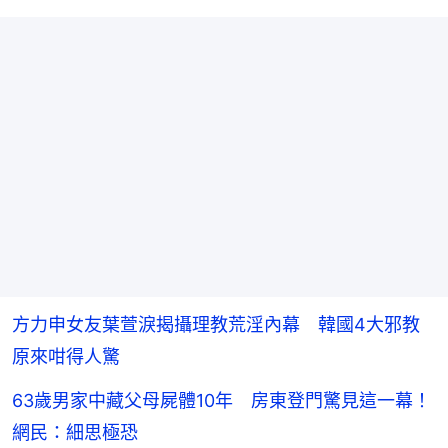
方力申女友葉萱淚揭攝理教荒淫內幕 韓國4大邪教
原來咁得人驚
63歲男家中藏父母屍體10年 房東登門驚見這一幕！
網民：細思極恐