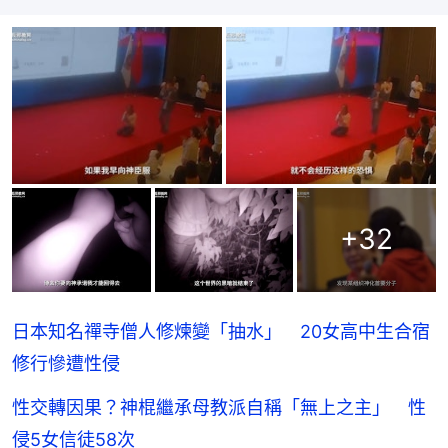
+
32
日本知名禪寺僧人修煉變「抽水」 20女高中生合宿
修行慘遭性侵
性交轉因果？神棍繼承母教派自稱「無上之主」 性
侵5女信徒58次