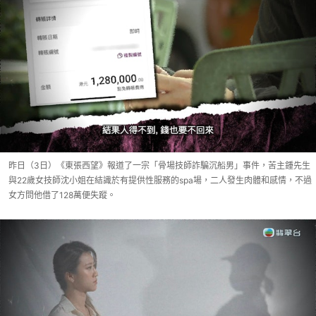
昨日（3日）《東張西望》報道了一宗「骨場技師詐騙沉船男」事件，苦主鍾先生
與22歲女技師沈小姐在結識於有提供性服務的spa場，二人發生肉體和感情，不過
女方問他借了128萬便失蹤。