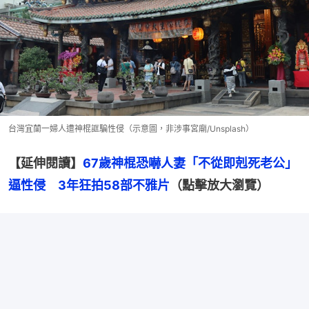
台灣宜蘭一婦人遭神棍誆騙性侵（示意圖，非涉事宮廟/Unsplash）
【延伸閱讀】
67歲神棍恐嚇人妻「不從即剋死老公」
逼性侵　3年狂拍58部不雅片
（點擊放大瀏覽）