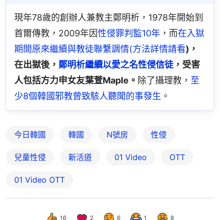
現年78歲的創辦人兼教主鄭明析，1978年開始到
首爾傳教，2009年因
性侵罪判監10年
，而
在入獄
期間原來繼續與教徒聯繫調情(方法詳情請看
)，
在出獄後，
鄭明析繼續以愛之名性侵信徒
，受害
人包括方力申女友葉萱Maple。
除了攝理教，
至
少8個韓國邪教曾致駭人聽聞的事發生
。
今日韓國
韓國
N號房
性侵
兒童性侵
新活道
01 Video
OTT
01‌ ‌Video‌ ‌OTT
16
2
6
1
8