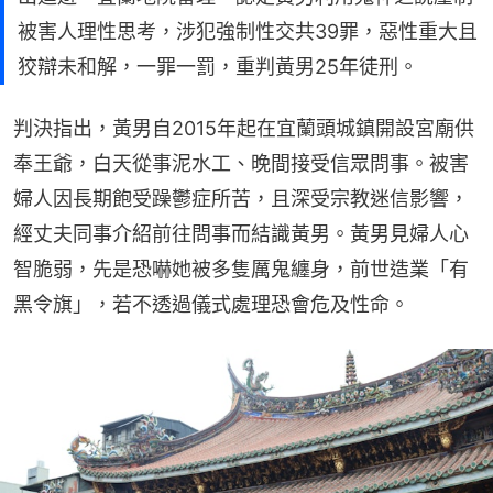
被害人理性思考，涉犯強制性交共39罪，惡性重大且
狡辯未和解，一罪一罰，重判黃男25年徒刑。
判決指出，黃男自2015年起在宜蘭頭城鎮開設宮廟供
奉王爺，白天從事泥水工、晚間接受信眾問事。被害
婦人因長期飽受躁鬱症所苦，且深受宗教迷信影響，
經丈夫同事介紹前往問事而結識黃男。黃男見婦人心
智脆弱，先是恐嚇她被多隻厲鬼纏身，前世造業「有
黑令旗」，若不透過儀式處理恐會危及性命。