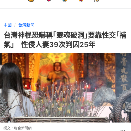
中國
台灣新聞
台灣神棍恐嚇稱｢靈魂破洞｣要靠性交｢補
氣｣ 性侵人妻39次判囚25年
撰文：
聯合新聞網