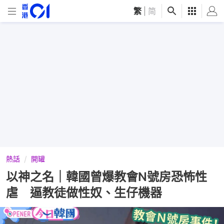
繁
|
简
熱話
開罐
以神之名｜韓國曾爆教會N號房恐怖性
虐 逼教徒做性奴、生仔機器