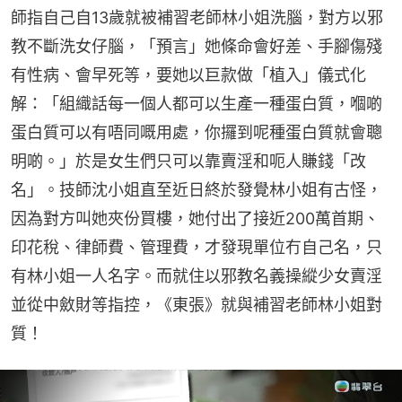
師指自己自13歲就被補習老師林小姐洗腦，對方以邪
教不斷洗女仔腦，「預言」她條命會好差、手腳傷殘
有性病、會早死等，要她以巨款做「植入」儀式化
解：「組織話每一個人都可以生產一種蛋白質，嗰啲
蛋白質可以有唔同嘅用處，你攞到呢種蛋白質就會聰
明啲。」於是女生們只可以靠賣淫和呃人賺錢「改
名」。技師沈小姐直至近日終於發覺林小姐有古怪，
因為對方叫她夾份買樓，她付出了接近200萬首期、
印花稅、律師費、管理費，才發現單位冇自己名，只
有林小姐一人名字。而就住以邪教名義操縱少女賣淫
並從中斂財等指控，《東張》就與補習老師林小姐對
質！