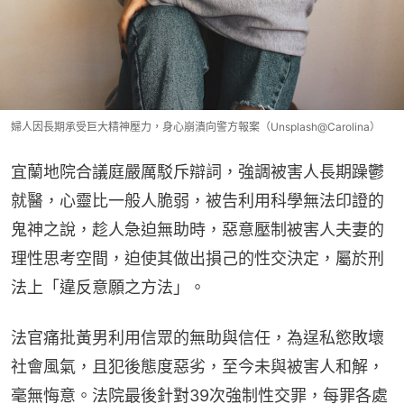
婦人因長期承受巨大精神壓力，身心崩潰向警方報案（Unsplash@Carolina）
宜蘭地院合議庭嚴厲駁斥辯詞，強調被害人長期躁鬱
就醫，心靈比一般人脆弱，被告利用科學無法印證的
鬼神之說，趁人急迫無助時，惡意壓制被害人夫妻的
理性思考空間，迫使其做出損己的性交決定，屬於刑
法上「違反意願之方法」。
法官痛批黃男利用信眾的無助與信任，為逞私慾敗壞
社會風氣，且犯後態度惡劣，至今未與被害人和解，
毫無悔意。法院最後針對39次強制性交罪，每罪各處