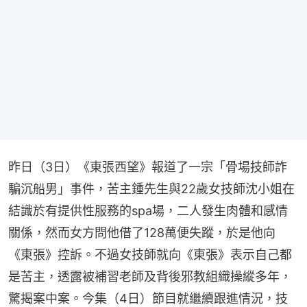
昨日（3日）《東張西望》報道了一宗「骨場技師詐
騙沉船男」事件，苦主鍾先生與22歲女技師沈小姐在
結識於有提供性服務的spa場，二人發生肉體和感情
關係，然而女方問他借了128萬便失蹤，於是他向
《東張》控訴。不過女技師就向《東張》表示自己都
是苦主，透露被補習老師及背後邪教組織操縱多年，
驚揭案中案。今集（4日）節目就繼續跟進情況，技