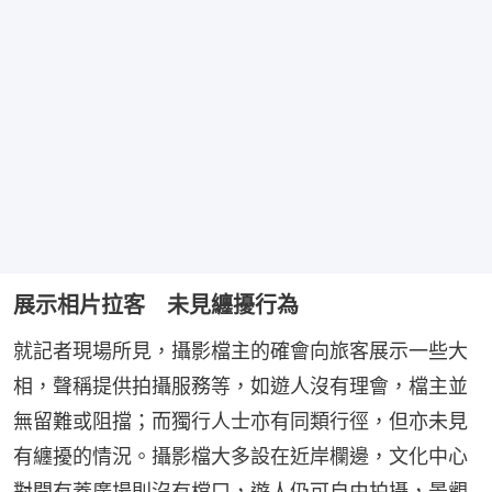
展示相片拉客 未見纏擾行為
就記者現場所見，攝影檔主的確會向旅客展示一些大
相，聲稱提供拍攝服務等，如遊人沒有理會，檔主並
無留難或阻擋；而獨行人士亦有同類行徑，但亦未見
有纏擾的情況。攝影檔大多設在近岸欄邊，文化中心
對開有蓋廣場則沒有檔口，遊人仍可自由拍攝，景觀