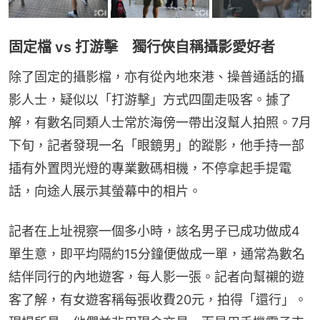
固定檔 vs 打游擊 獨行俠自稱攝影愛好者
除了固定的攝影檔，亦有從內地來港、操普通話的攝
影人士，疑似以「打游擊」方式四圍走吸客。據了
解，有數名同類人士常於海傍一帶出沒幫人拍照。7月
下旬，記者發現一名「眼鏡男」的蹤影，他手持一部
插有外置閃光燈的專業數碼相機，不停拿起手提電
話，向途人展示其螢幕中的相片。
記者在上址視察一個多小時，該名男子已成功做成4
單生意，即平均隔約15分鐘便做成一單，通常為數名
結伴同行的內地遊客，每人影一張。記者向幫襯的遊
客了解，有女遊客稱每張收費20元，拍得「還行」。