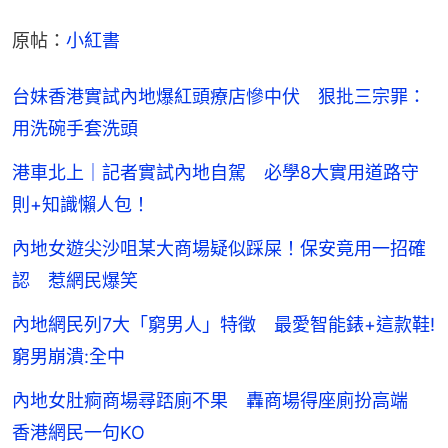
原帖：
小紅書
台妹香港實試內地爆紅頭療店慘中伏 狠批三宗罪：
用洗碗手套洗頭
港車北上｜記者實試內地自駕 必學8大實用道路守
則+知識懶人包！
內地女遊尖沙咀某大商場疑似踩屎！保安竟用一招確
認 惹網民爆笑
內地網民列7大「窮男人」特徵 最愛智能錶+這款鞋!
窮男崩潰:全中
內地女肚痾商場尋踎廁不果 轟商場得座廁扮高端
香港網民一句KO