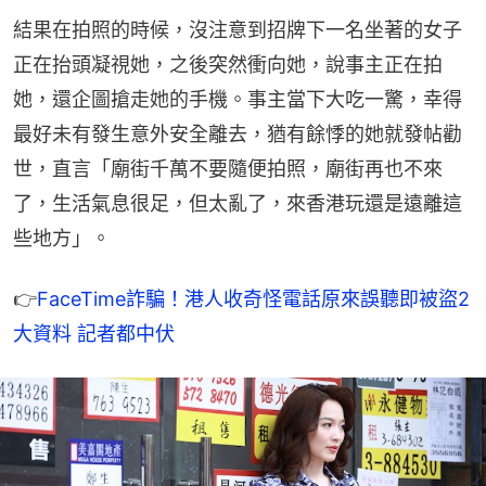
結果在拍照的時候，沒注意到招牌下一名坐著的女子
正在抬頭凝視她，之後突然衝向她，說事主正在拍
她，還企圖搶走她的手機。事主當下大吃一驚，幸得
最好未有發生意外安全離去，猶有餘悸的她就發帖勸
世，直言「廟街千萬不要隨便拍照，廟街再也不來
了，生活氣息很足，但太亂了，來香港玩還是遠離這
些地方」。
👉
FaceTime詐騙！港人收奇怪電話原來誤聽即被盜2
大資料 記者都中伏