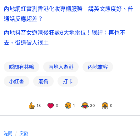
內地網紅實測香港化妝專櫃服務 講英文態度好、普
通話反應超差？
內地抖音女遊港後狂數6大地雷位！狠評：再也不
去、街道破人很土
瞬間有共鳴
內地人遊港
內地旅客
小紅書
廟街
打卡
18
3
1
30
0
港聞
突發