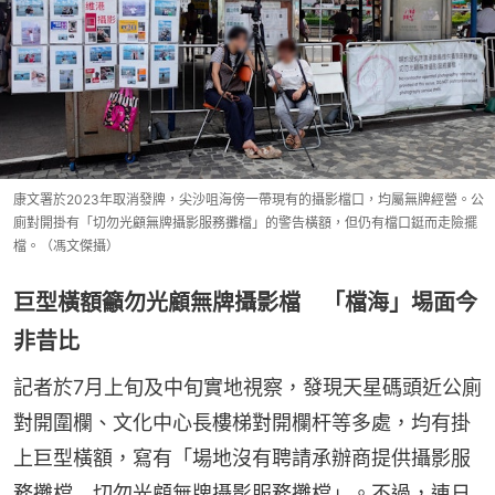
康文署於2023年取消發牌，尖沙咀海傍一帶現有的攝影檔口，均屬無牌經營。公
廁對開掛有「切勿光顧無牌攝影服務攤檔」的警告橫額，但仍有檔口鋌而走險擺
檔。（馮文傑攝）
巨型橫額籲勿光顧無牌攝影檔 「檔海」埸面今
非昔比
記者於7月上旬及中旬實地視察，發現天星碼頭近公廁
對開圍欄、文化中心長樓梯對開欄杆等多處，均有掛
上巨型橫額，寫有「場地沒有聘請承辦商提供攝影服
務攤檔　切勿光顧無牌攝影服務攤檔」。不過，連日