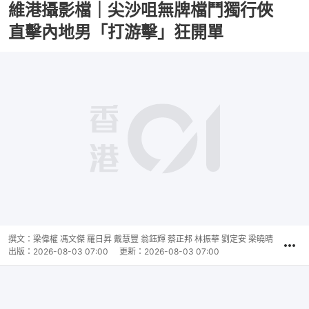
維港攝影檔｜尖沙咀無牌檔鬥獨行俠
直擊內地男「打游擊」狂開單
撰文：
梁偉權 馮文傑 羅日昇 戴慧豐 翁鈺輝 蔡正邦 林振華 劉定安 梁曉晴
出版：
2026-08-03 07:00
更新：
2026-08-03 07:00