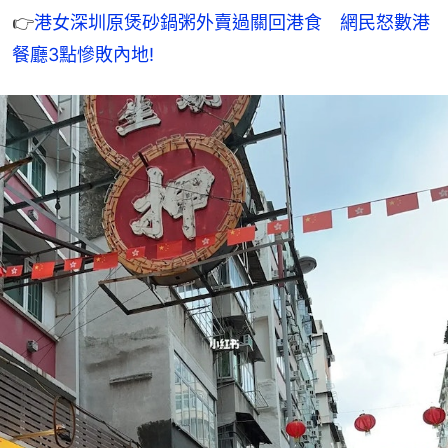
👉
港女深圳原煲砂鍋粥外賣過關回港食　網民怒數港
餐廳3點慘敗內地!