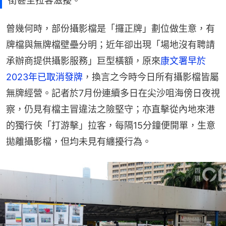
街甚至拉客滋擾。
曾幾何時，部份攝影檔是「攞正牌」劃位做生意，有
牌檔與無牌檔壁壘分明；近年卻出現「場地沒有聘請
承辦商提供攝影服務」巨型橫額，原來
康文署早於
2023年已取消發牌
，換言之今時今日所有攝影檔皆屬
無牌經營。記者於7月份連續多日在尖沙咀海傍日夜視
察，仍見有檔主冒違法之險堅守；亦直擊從內地來港
的獨行俠「打游擊」拉客，每隔15分鐘便開單，生意
拋離攝影檔，但均未見有纏擾行為。