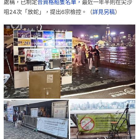
處稱，已制定
合資格船隻名單，
最近一年半則在尖沙
咀24次「放蛇」，提出6宗檢控。（
詳見另稿
）