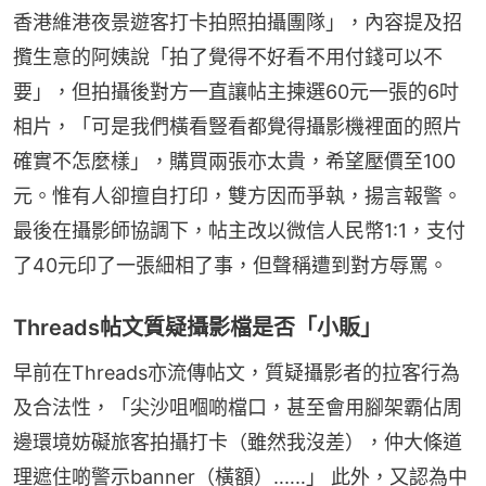
香港維港夜景遊客打卡拍照拍攝團隊」，內容提及招
攬生意的阿姨說「拍了覺得不好看不用付錢可以不
要」，但拍攝後對方一直讓帖主揀選60元一張的6吋
相片，「可是我們橫看豎看都覺得攝影機裡面的照片
確實不怎麼樣」，購買兩張亦太貴，希望壓價至100
元。惟有人卻擅自打印，雙方因而爭執，揚言報警。
最後在攝影師協調下，帖主改以微信人民幣1:1，支付
了40元印了一張細相了事，但聲稱遭到對方辱罵。
Threads帖文質疑攝影檔是否「小販」
早前在Threads亦流傳帖文，質疑攝影者的拉客行為
及合法性，「尖沙咀嗰啲檔口，甚至會用腳架霸佔周
邊環境妨礙旅客拍攝打卡（雖然我沒差），仲大條道
理遮住啲警示banner（橫額）‥‥‥」 此外，又認為中