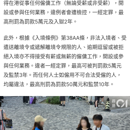
得在港從事任何僱傭工作（無論受薪或非受薪），開
設或參與任何業務，違例者會遭檢控，一經定罪，最
高刑罰為罰款5萬元及入獄2年。
此外，根據《入境條例》第38AA條，非法入境者、受
遣送離境令或遞解離境令規限的人、逾期逗留或被拒
絕入境亦不得接受有薪或無薪的僱傭工作，開設或參
與任何業務。違者一經定罪，最高可被判罰款5萬元
及監禁3年。而任何人士如僱用不可合法受僱的人，
均屬違法，最高刑罰為罰款50萬元和監禁10年。