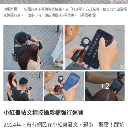
現場所見，一名獨行男子帶備專業相機，以「打游擊」方式拉客，但沒有作出滋擾
或纏擾行為。一個多小時，便成功做成4單生意。（梁偉權攝）
+
2
小紅書帖文指控攝影檔強行逼買
2024年，曾有網民在小紅書發文，題為「避雷！踩坑