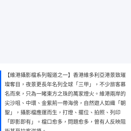
【維港攝影檔系列報道之一】香港維多利亞港景致璀
璨奪目，夜景更長年名列全球「三甲」，不少旅客慕
名而來，只為一睹東方之珠的萬家燈火。維港兩岸的
尖沙咀、中環、金紫荊一帶海傍，自然遊人如織「朝
聖」，攝影檔應運而生，打燈、擺位、拍照、列印
「即影即有」。檔口愈多，問題愈多，曾有人反映阻