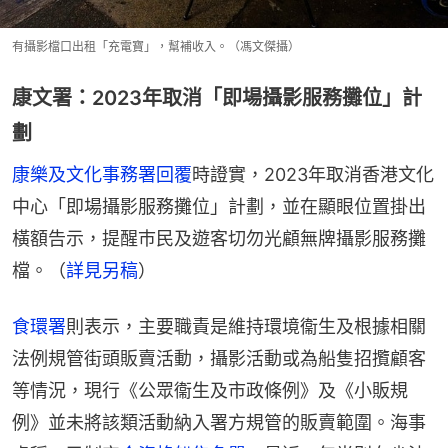
有攝影檔口出租「充電寶」，幫補收入。（馮文傑攝）
康文署：2023年取消「即場攝影服務攤位」計
劃
康樂及文化事務署回覆
時證實，2023年取消香港文化
中心「即場攝影服務攤位」計劃，並在顯眼位置掛出
橫額告示，提醒巿民及遊客切勿光顧無牌攝影服務攤
檔。（
詳見另稿
）
食環署
則表示，主要職責是維持環境衞生及根據相關
法例規管街頭販賣活動，攝影活動或為船隻招攬顧客
等情況，現行《公眾衞生及市政條例》及《小販規
例》並未將該類活動納入署方規管的販賣範圍。海事