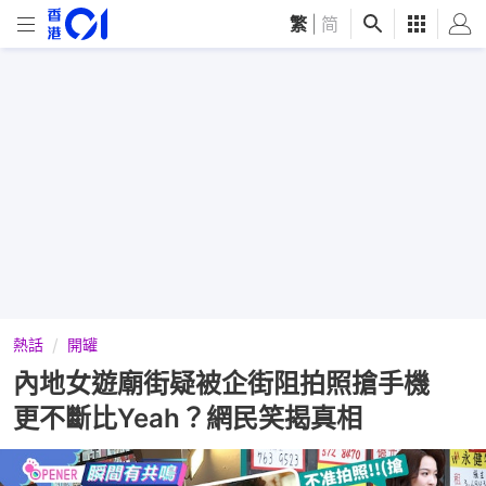
繁
|
简
熱話
開罐
內地女遊廟街疑被企街阻拍照搶手機
更不斷比Yeah？網民笑揭真相