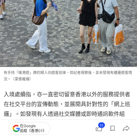
有手持「維港遊」牌的婦人向遊客招徠，但記者視察後，並未發現有纏擾遊客情
況。（梁偉權攝）
入境處續指，亦一直密切留意香港以外的服務提供者
在社交平台的宣傳動態，並展開具針對性的「網上巡
邏」。如發現有人透過社交媒體或即時通訊軟件組
織、安排或慫恿市民干犯聘用非法勞工等嚴重罪行，
52
在Google
追蹤《香港01》
必定果斷依法採取行動。最近，
處方於2026年7月27