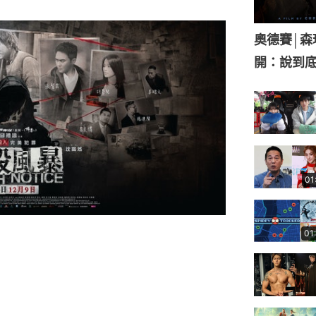
奧德賽│
開：說到底
01
）
01