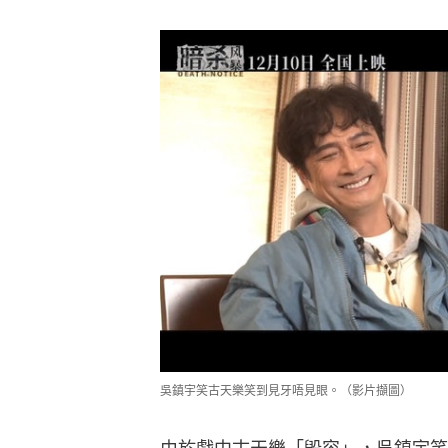
吳鎮宇笑古天樂笑到見牙唔見眼。（影片擷圖）