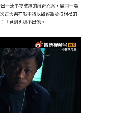
引發出一連串零破綻的離奇兇案，展開一場
次古天樂在戲中將以毀容妝及撐柺杖的
：「見到也認不出他。」