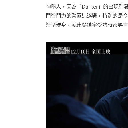
神秘人，因為「Darker」的出現
鬥智鬥力的警匪追逐戰，特別的是今
造型現身，就連吳鎮宇受訪時都笑言