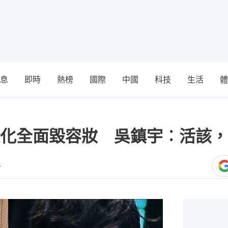
息
即時
熱榜
國際
中國
科技
生活
體
化全面毀容妝 吳鎮宇︰活該，
7