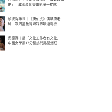
IP」 成國產動畫電影第一梯隊
黎彼得離世｜《唐伯虎》演華府老
師 跟周星馳背詩踩界唔過電檢
奧德賽丨當「文化工作者有文化」
中國女學霸17分鐘訪問路蘭爆紅