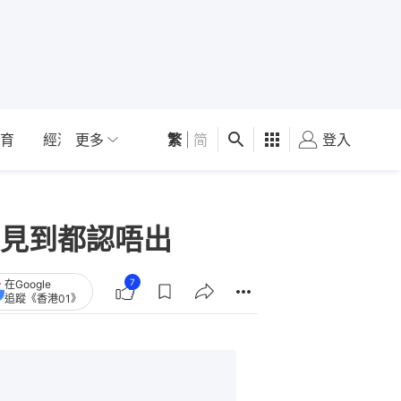
育
經濟
更多
01深圳
繁
觀點
|
简
健康
好食玩飛
登入
女
見到都認唔出
7
在Google
追蹤《香港01》