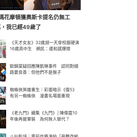
森瑪花摩頓獲奧斯卡提名仍無工
，我已經49歲了
《天才女友》32歲胡一天穿校服硬演
16歲高中生 網民：違和感爆燈
歐錦棠疑回應陳凱琳事件 認同對細
路要良善︰但他們不是猴子
:18
蜘蛛俠英雄重生｜彩蛋暗示《復5》
有另一蜘蛛俠 漫畫名場面重現
:25
《老九門》續集《九門》│陳偉霆10
年後再披軍裝 為何無人替代？
八仙影評｜零前作導演拍「最難改編