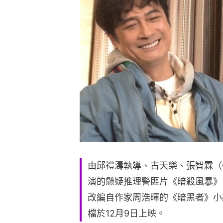
由邱禮濤執導、古天樂、張智霖（C
演的懸疑推理警匪片《暗殺風暴》
改編自作家周浩暉的《暗黑者》小說
檔於12月9日上映。