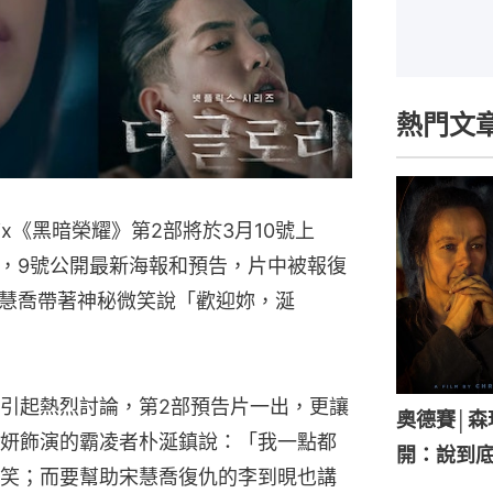
熱門文
ix《黑暗榮耀》第2部將於3月10號上
，9號公開最新海報和預告，片中被報復
慧喬帶著神秘微笑說「歡迎妳，涎
引起熱烈討論，第2部預告片一出，更讓
奧德賽│
妍飾演的霸凌者朴涎鎮說：「我一點都
開：說到底
笑；而要幫助宋慧喬復仇的李到晛也講