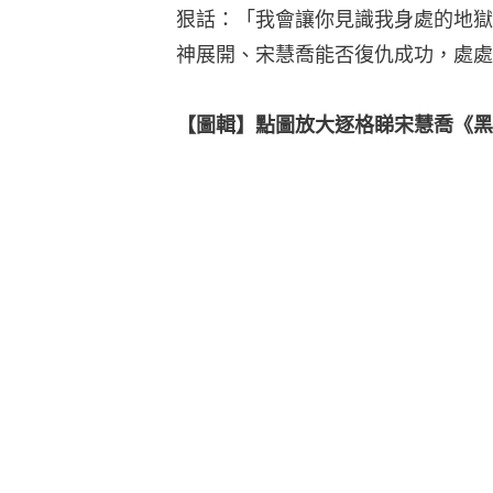
狠話：「我會讓你見識我身處的地獄
神展開、宋慧喬能否復仇成功，處處
【圖輯】點圖放大逐格睇宋慧喬《黑暗榮