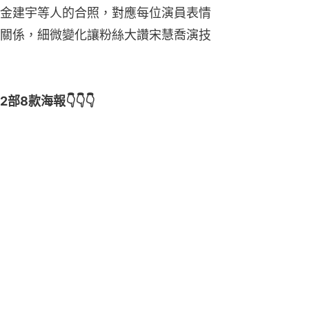
金建宇等人的合照，對應每位演員表情
關係，細微變化讓粉絲大讚宋慧喬演技
8款海報👇👇👇