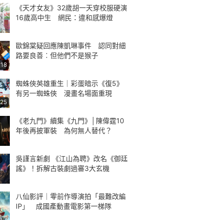
《天才女友》32歲胡一天穿校服硬演
16歲高中生 網民：違和感爆燈
歐錦棠疑回應陳凱琳事件 認同對細
路要良善︰但他們不是猴子
:18
蜘蛛俠英雄重生｜彩蛋暗示《復5》
有另一蜘蛛俠 漫畫名場面重現
:25
《老九門》續集《九門》│陳偉霆10
年後再披軍裝 為何無人替代？
吳謹言新劇 《江山為聘》改名《御廷
謠》！拆解古裝劇過審3大玄機
八仙影評｜零前作導演拍「最難改編
IP」 成國產動畫電影第一梯隊