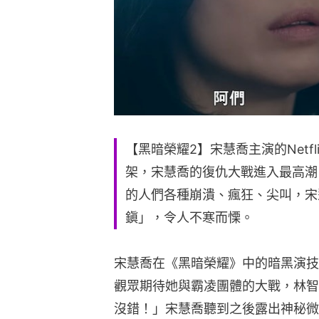
【黑暗榮耀2】宋慧喬主演的Netfl
架，宋慧喬的復仇大戰進入最高潮
的人們各種崩潰、瘋狂、尖叫，宋
鎭」，令人不寒而慄。
宋慧喬在《黑暗榮耀》中的暗黑演技
觀眾期待她與霸凌團體的大戰，林智
沒錯！」宋慧喬聽到之後露出神秘微