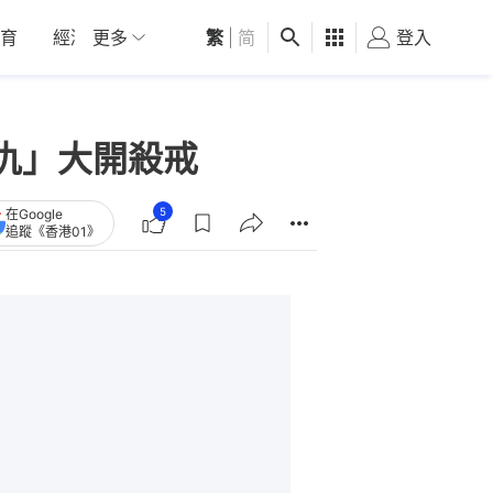
育
經濟
更多
01深圳
繁
觀點
|
简
健康
好食玩飛
登入
女
仇」大開殺戒
5
在Google
追蹤《香港01》