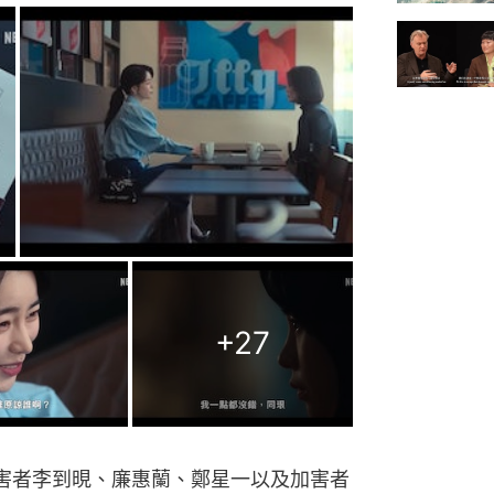
+
27
害者李到晛、廉惠蘭、鄭星一以及加害者