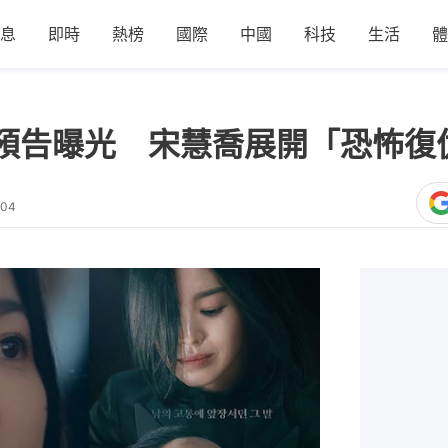
息
即時
熱榜
國際
中國
科技
生活
體
預告曝光 宋慧喬展開「恐怖復
:04