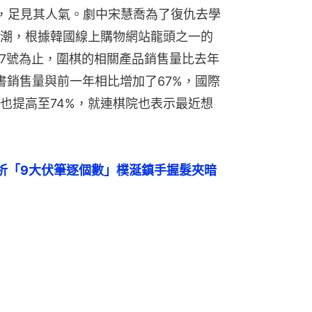
，足見其人氣。劇中宋慧喬為了復仇去學
潮，根據韓國線上購物網站龍頭之一的
月17號為止，圍棋的相關產品銷售量比去年
書銷售量與前一年相比增加了67%，國際
也提高至74%，就連棋院也表示最近想
析「9大伏筆逐個數」樸涎鎮手握髮夾暗