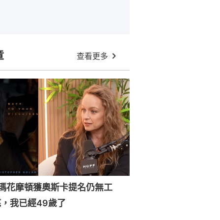
章
查看更多
森瑪花摩頓獲奧斯卡提名仍無工
，我已經49歲了