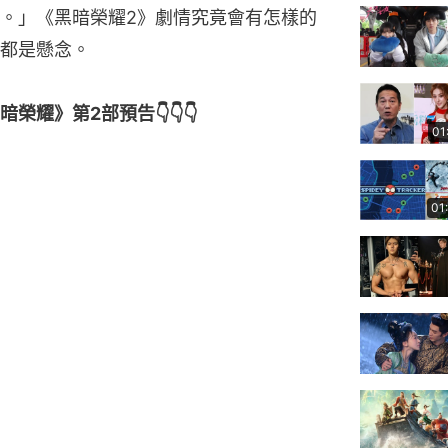
。」《黑暗榮耀2》劇情究竟會有怎樣的
都是懸念。
耀》第2部預告👇👇👇
01
01