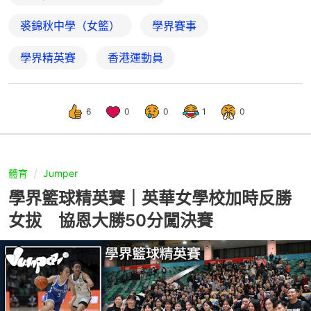
裘錦秋中學（女籃）
學界賽事
學界精英賽
香港運動員
6
0
0
1
0
體育
Jumper
學界籃球精英賽｜英華女學校加時反勝
女拔 協恩大勝50分闖決賽