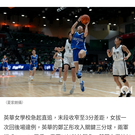
（夏家朗攝）
英華女學校急起直追，末段收窄至3分差距，女拔一
次回後場違例，英華的鄭芷彤攻入關鍵三分球，兩軍