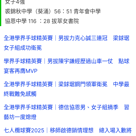
女子4強
裘錦秋中學（葵涌）56：51 青年會中學
協恩中學 116 ：28 拔萃女書院
全港學界手球精英賽｜男拔力克心誠三連冠 梁銶琚
女子組成功衛冕
學界手球精英賽｜男拔陳宇謙經歷過山車一仗 點球
宴客再膺MVP
全港學界手球精英賽｜梁銶琚鋼門領軍衛冕 中學最
終戰難免感觸
全港學界手球精英賽｜德信協恩男、女子組摘季 習
藝坊一度熄燈
七人欖球賽2025｜移師啟德銷情理想 總入場入數將