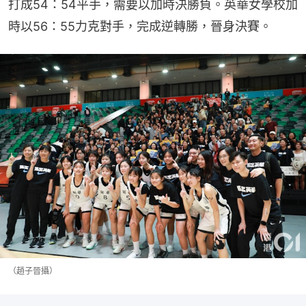
打成54：54平手，需要以加時決勝負。英華女學校加
時以56：55力克對手，完成逆轉勝，晉身決賽。
（趙子晉攝）