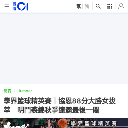
繁
|
简
體育
Jumper
學界籃球精英賽｜協恩88分大勝女拔
萃 明鬥裘錦秋爭連霸最後一關