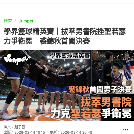
體育
Jumper
學界籃球精英賽｜拔萃男書院挫聖若瑟
力爭衛冕 裘錦秋首闖決賽
撰文：
趙子晉
出版：
2026-02-14 19:15
更新：
2026-02-14 20:48