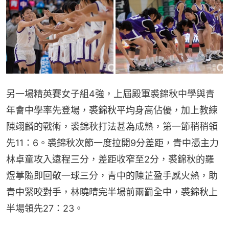
另一場精英賽女子組4強，上屆殿軍裘錦秋中學與青
年會中學率先登場，裘錦秋平均身高佔優，加上教練
陳翊麟的戰術，裘錦秋打法甚為成熟，第一節稍稍領
先11：6。裘錦秋次節一度拉開9分差距，青中憑主力
林卓童攻入遠程三分，差距收窄至2分，裘錦秋的羅
煜葶隨即回敬一球三分，青中的陳芷盈手感火熱，助
青中緊咬對手，林曉晴完半場前兩罰全中，裘錦秋上
半場領先27：23。