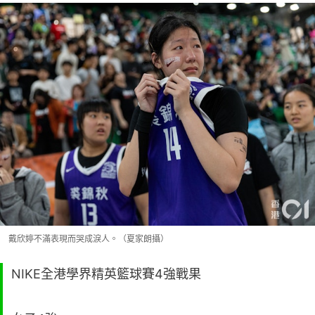
戴欣婷不滿表現而哭成淚人。（夏家朗攝）
NIKE全港學界精英籃球賽4強戰果