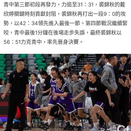
青中第三節初段再發力，力追至31：31，裘錦秋的戴
欣婷關鍵時刻貢獻封阻，裘錦秋再打出一段9：0的攻
勢，以42：34領先進入最後一節。第四節戰況繼續緊
咬，青中最後1分鐘在後場走步失誤，最終裘錦秋以
56：51力克青中，率先晉身決賽。