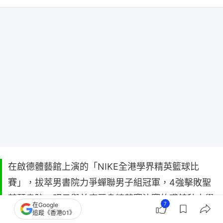
在啟德體藝館上演的「NIKE全港學界精英籃球比
賽」，拔萃男書院力爭蟬聯男子組冠軍，4強擊敗聖
若瑟書院，明日與首度晉身精英賽決賽的裘錦秋中學
7
在Google
（葵涌）爭冠。
追蹤《香港01》