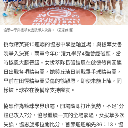
協恩中學與拔萃女書院爭入決賽。（夏家朗攝）
挑戰精英賽10連霸的協恩中學壓軸登場，與拔萃女書
院爭入決賽，兩軍今年D1港九學界4強曾經碰頭，當
時協恩大勝晉級。女拔萃隊長張鎧恩在啟德體育園連
日出戰各項精英賽，她與丘琦日前戰畢手球精英賽，
早前在田徑精英賽受傷的徐穎恩，即使未能上陣，同
樣披上球衣在後備席支持隊友。
協恩作為籃球學界班霸，開場隨即打出氣勢，不足1分
鐘已攻入7分，協恩繼續一貫的全場緊逼，女拔萃多次
失誤，協恩旋即拉開比分，首節遙遙領先36：13，協