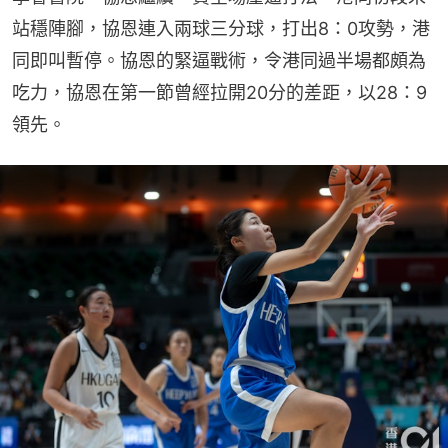
站穩陣腳，協恩連入兩球三分球，打出8：0攻勢，港
同即叫暫停。協恩的緊逼戰術，令港同過半場都頗為
吃力，協恩在第一節曾經拉開20分的差距，以28：9
領先。