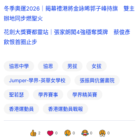
冬季奧運2026｜揭幕禮港將金詠晞郭子峰持旗 雙主
辦地同步燃聖火
花劍大獎賽都靈站｜張家朗闖4強穩奪獎牌 蔡俊彥
飲恨首圈止步
協恩中學
協恩
男拔
女拔
Jumper-學界-英華女學校
張振興伉儷書院
聖若瑟
學界賽事
學界精英賽
香港運動員
香港運動員戰報
2
0
0
0
0