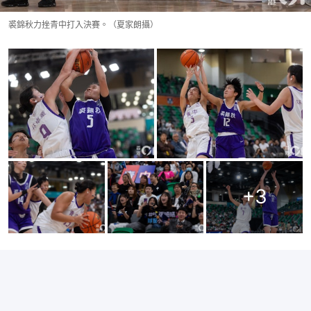
裘錦秋力挫青中打入決賽。（夏家朗攝）
+
3