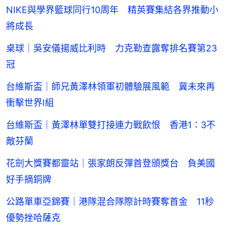
NIKE與學界籃球同行10周年 精英賽集結各界推動小
將成長
桌球｜吳安儀揚威比利時 力克勒查露奪排名賽第23
冠
台維斯盃｜師兄黃澤林領軍初體驗展風範 冀未來再
衝擊世界I組
台維斯盃｜黃澤林單雙打接連力戰飲恨 香港1：3不
敵芬蘭
花劍大獎賽都靈站｜張家朗反彈首登頒獎台 負美國
好手摘銅牌
公路單車亞錦賽｜港隊混合隊際計時賽奪首金 11秒
優勢挫哈薩克