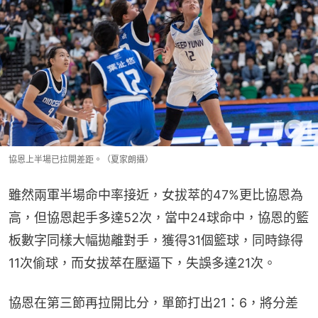
協恩上半場已拉開差距。（夏家朗攝）
雖然兩軍半場命中率接近，女拔萃的47%更比協恩為
高，但協恩起手多達52次，當中24球命中，協恩的籃
板數字同樣大幅拋離對手，獲得31個籃球，同時錄得
11次偷球，而女拔萃在壓逼下，失誤多達21次。
協恩在第三節再拉開比分，單節打出21：6，將分差