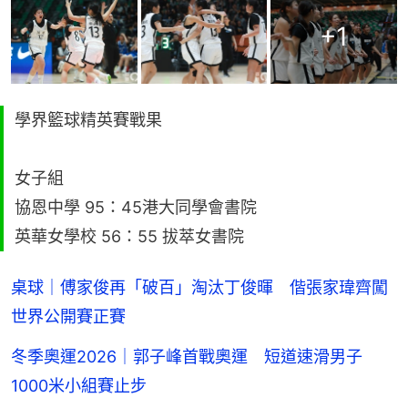
+
1
學界籃球精英賽戰果
女子組
協恩中學 95：45港大同學會書院
英華女學校 56：55 拔萃女書院
桌球｜傅家俊再「破百」淘汰丁俊暉 偕張家瑋齊闖
世界公開賽正賽
冬季奧運2026｜郭子峰首戰奧運 短道速滑男子
1000米小組賽止步