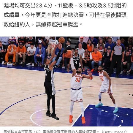
涯場均可交出23.4分、11籃板、3.5助攻及3.5封阻的
成績單，今年更是率隊打進總決賽，可惜在最後關頭
敗給紐約人，無緣捧起冠軍獎盃。
馬刺球星雲班耶馬（左）率隊總決賽不敵紐約人無緣總冠軍。（Getty Images）