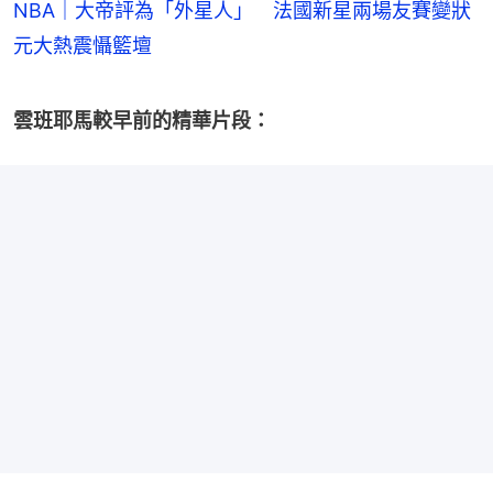
NBA｜大帝評為「外星人」 法國新星兩場友賽變狀
元大熱震懾籃壇
雲班耶馬較早前的精華片段：