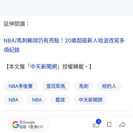
延伸閱讀：
NBA/馬刺輸球仍有亮點！20歲超級新人哈波改寫多
項紀錄
【本文獲「
中天新聞網
」授權轉載。】
NBA季後賽
雲班耶馬
馬刺
紐約人
NBA
NBA
籃球
中天新聞網
3
在Google
1
0
0
1
0
追蹤《香港01》