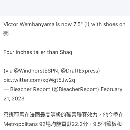
Victor Wembanyama is now 7'5" (!) with shoes on
🤯
Four inches taller than Shaq
(via
@WindhorstESPN
,
@DraftExpress
)
pic.twitter.com/xqWgt5Jw2q
— Bleacher Report (@BleacherReport)
February
21, 2023
雲班耶馬在法國最高等級的職業聯賽效力，他今季在
Metropolitans 92場均能貢獻22.2分、9.5個籃板和