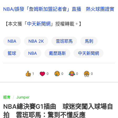
NBA/誤發「詹姆斯加盟記者會」直播　熱火球團證實
【本文獲「
中天新聞網
」授權轉載。】
NBA
NBA 2K
雲班耶馬
馬刺
籃球
NBA
戴歷路斯
中天新聞網
1
0
0
0
0
體育
Jumper
NBA總決賽G1插曲 球迷突闖入球場自
拍 雲班耶馬：驚到不懂反應