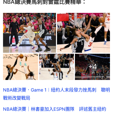
NBA總決賽馬刺對雷霆比賽精華：
+
4
NBA總決賽．Game 1︱紐約人末段發力挫馬刺 聰明
戰術改變戰局
NBA總決賽｜林書豪加入ESPN團隊 評述舊主紐約