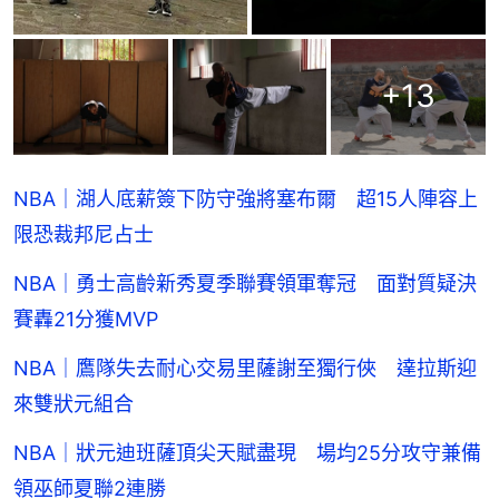
+
13
NBA｜湖人底薪簽下防守強將塞布爾 超15人陣容上
限恐裁邦尼占士
NBA｜勇士高齡新秀夏季聯賽領軍奪冠 面對質疑決
賽轟21分獲MVP
NBA｜鷹隊失去耐心交易里薩謝至獨行俠 達拉斯迎
來雙狀元組合
NBA｜狀元迪班薩頂尖天賦盡現 場均25分攻守兼備
領巫師夏聯2連勝