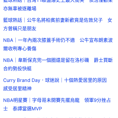
籃球熱話｜台灣T1聯盟爆史上最大衝突 侯活僅勸架
亦無辜被逐離場
籃球熱話｜公牛名將柏賓前妻新歡竟是佐敦兒子 女
方曾稱只是朋友
NBA｜一年內兩次膝蓋手術仍不適 公牛宣布朗素波
爾收咧專心養傷
NBA｜韋斯保克兜一個圈還是留在洛杉磯 爵士買斷
合約勢投快艇
Curry Brand Day．球迷說｜十個熱愛居里的原因
感受居里精神
NBA明星賽｜字母哥未開賽先擺烏龍 領軍9分挫占
士 泰譚當選MVP