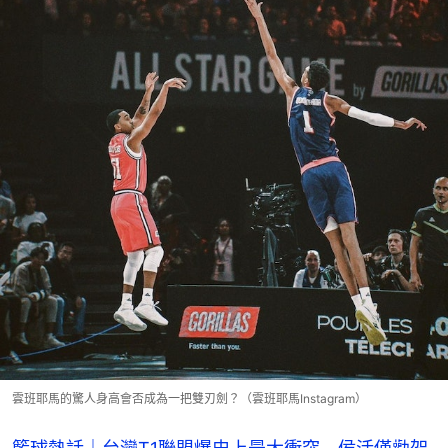
雲班耶馬的驚人身高會否成為一把雙刃劍？（雲班耶馬Instagram）