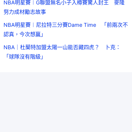
NBA明星賽︱G聯盟無名小子入樽賽驚人封王 麥隆
努力成材勵志故事
NBA明星賽︱尼拉特三分賽Dame Time 「前兩次不
認真，今次想贏」
NBA｜杜蘭特加盟太陽一山能否藏四虎？ 卜克：
「球隊沒有階級」