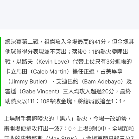
總決賽第二戰，祖傑攻入全場最高的41分，但金塊其
他球員得分表現並不突出；落後0：1的熱火變陣出
戰，以路夫（Kevin Love）代替上仗只有3分進帳的
卡立馬田（Caleb Martin）擔任正選，占美畢拿
（Jimmy Butler）、艾迪巴約（Bam Adebayo）及
雲遜（Gabe Vincent）三人均攻入超過20分，最終
助熱火以111：108擊敗金塊，將總局數追至1：1。
上場射手集體啞火的「黑八」熱火，今場一改頹勢，
甫開場便搶攻打出一波7：0。上場9射0中、全場顆粒
無收的史特路斯（Max Strus），今場首節已錄三分7