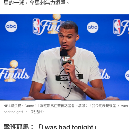
馬的一球，令馬刺無力還擊。
NBA總決賽．Game 1︱雲班耶馬在賽後記者會上承認：「我今晚表現很差（I was
bad tonight）。（路透社）
雲班耶馬：「I was bad tonight」