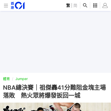
繁
|
简
體育
Jumper
NBA總決賽｜祖傑轟41分難阻金塊主場
落敗 熱火眾將爆發扳回一城