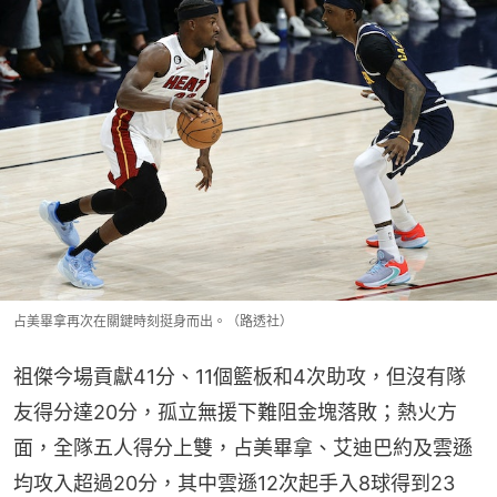
占美畢拿再次在關鍵時刻挺身而出。（路透社）
祖傑今場貢獻41分、11個籃板和4次助攻，但沒有隊
友得分達20分，孤立無援下難阻金塊落敗；熱火方
面，全隊五人得分上雙，占美畢拿、艾迪巴約及雲遜
均攻入超過20分，其中雲遜12次起手入8球得到23