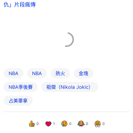
仇」片段瘋傳
NBA
NBA
熱火
金塊
NBA季後賽
祖傑（Nikola Jokic）
占美畢拿
0
1
0
0
0