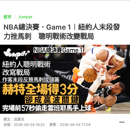
體育
Jumper
NBA總決賽．Game 1︱紐約人末段發
力挫馬刺 聰明戰術改變戰局
撰文：
吳慕兒
出版：
2026-06-04 16:23
更新：
2026-06-04 17:09