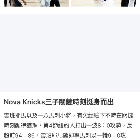
Nova Knicks三子關鍵時刻挺身而出
雲班耶馬以及一眾馬刺小將，有欠經驗下不時在關鍵
時刻顯得猶豫，第4節紐約人打出一波8：0攻勢，反
超前94：86，雲班耶馬隨即率馬刺以一輪9：0攻