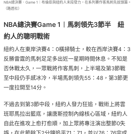
NBA總決賽．Game 1︱布倫臣與紐約人末段發力，在系列賽作客馬刺先拔頭籌。
（路透社）
NBA總決賽Game 1︱馬刺領先3節半 紐
約人的聰明戰術
紐約人在東岸決賽4：0橫掃騎士，較在西岸決賽4：3
反勝雷霆的馬刺足足多出近一星期時間休息。不知是
否休戰太久，一眾戰將作客馬刺，上半場及第3節戰
至中段仍手感冰冷，半場馬刺領先55：48，第3節更
一度拉開至14分。
不過去到第3節中段，紐約人發力狂追，戰術上將雲
班耶馬拉出籃底，讓唐斯控制內線核心區域，紐約人
自此在進攻上愈打愈順，加上眾將專注演出整節0失
誤，在此節餘下2分鐘追平71：71，並以76：76完成