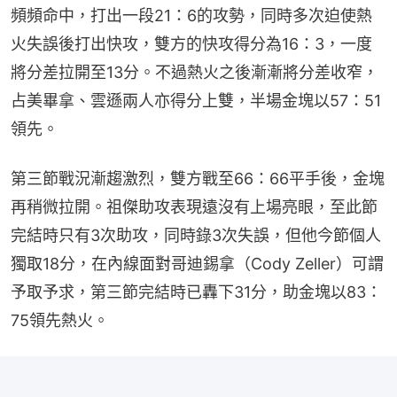
頻頻命中，打出一段21：6的攻勢，同時多次迫使熱
火失誤後打出快攻，雙方的快攻得分為16：3，一度
將分差拉開至13分。不過熱火之後漸漸將分差收窄，
占美畢拿、雲遜兩人亦得分上雙，半場金塊以57：51
領先。
第三節戰況漸趨激烈，雙方戰至66：66平手後，金塊
再稍微拉開。祖傑助攻表現遠沒有上場亮眼，至此節
完結時只有3次助攻，同時錄3次失誤，但他今節個人
獨取18分，在內線面對哥迪錫拿（Cody Zeller）可謂
予取予求，第三節完結時已轟下31分，助金塊以83：
75領先熱火。