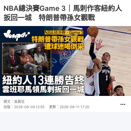
NBA總決賽Game 3｜馬刺作客紐約人
扳回一城 特朗普帶孫女觀戰
撰文：
吳慕兒
出版：
2026-06-09 12:55
更新：
2026-06-11 17:20