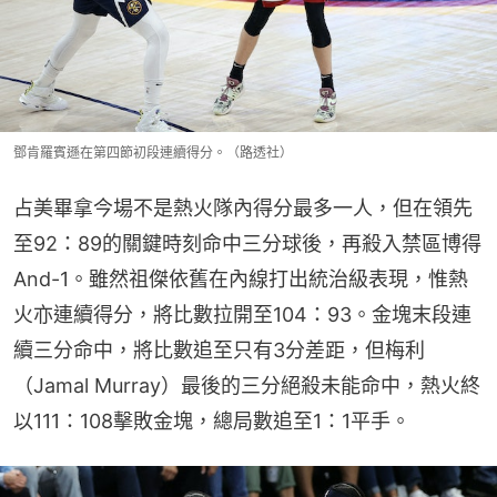
鄧肯羅賓遜在第四節初段連續得分。（路透社）
占美畢拿今場不是熱火隊內得分最多一人，但在領先
至92：89的關鍵時刻命中三分球後，再殺入禁區博得
And-1。雖然祖傑依舊在內線打出統治級表現，惟熱
火亦連續得分，將比數拉開至104：93。金塊末段連
續三分命中，將比數追至只有3分差距，但梅利
（Jamal Murray）最後的三分絕殺未能命中，熱火終
以111：108擊敗金塊，總局數追至1：1平手。