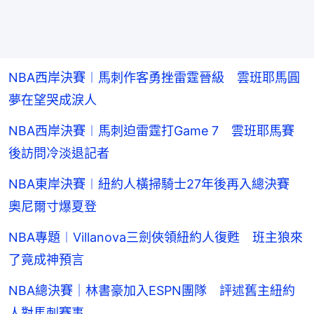
NBA西岸決賽︱馬刺作客勇挫雷霆晉級 雲班耶馬圓
夢在望哭成淚人
NBA西岸決賽︱馬刺迫雷霆打Game 7 雲班耶馬賽
後訪問冷淡退記者
NBA東岸決賽︱紐約人橫掃騎士27年後再入總決賽
奧尼爾寸爆夏登
NBA專題︱Villanova三劍俠領紐約人復甦 班主狼來
了竟成神預言
NBA總決賽｜林書豪加入ESPN團隊 評述舊主紐約
人對馬刺賽事