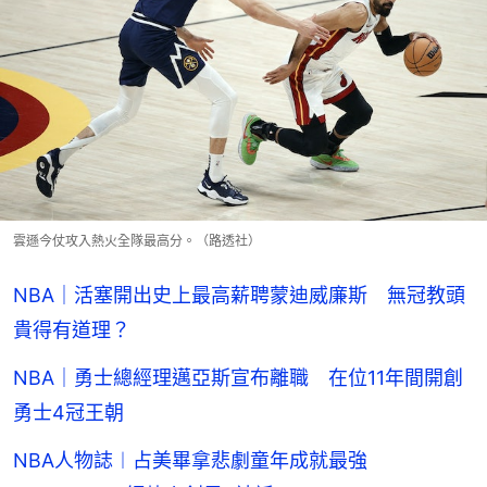
雲遜今仗攻入熱火全隊最高分。（路透社）
NBA｜活塞開出史上最高薪聘蒙迪威廉斯 無冠教頭
貴得有道理？
NBA｜勇士總經理邁亞斯宣布離職 在位11年間開創
勇士4冠王朝
NBA人物誌︱占美畢拿悲劇童年成就最強