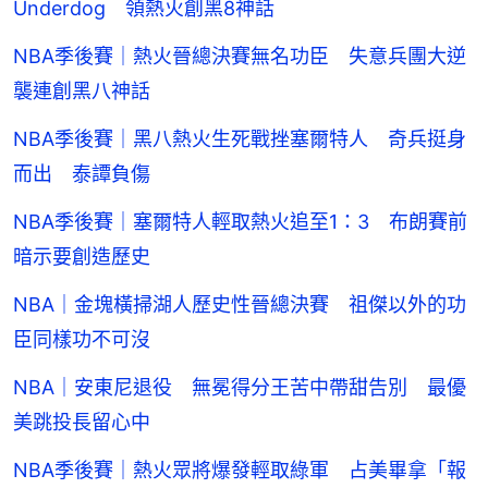
Underdog 領熱火創黑8神話
NBA季後賽｜熱火晉總決賽無名功臣 失意兵團大逆
襲連創黑八神話
NBA季後賽｜黑八熱火生死戰挫塞爾特人 奇兵挺身
而出 泰譚負傷
NBA季後賽｜塞爾特人輕取熱火追至1：3 布朗賽前
暗示要創造歷史
NBA｜金塊橫掃湖人歷史性晉總決賽 祖傑以外的功
臣同樣功不可沒
NBA｜安東尼退役 無冕得分王苦中帶甜告別 最優
美跳投長留心中
NBA季後賽｜熱火眾將爆發輕取綠軍 占美畢拿「報