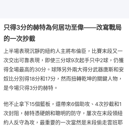
只得3分的赫特為何居功至偉——改寫戰局
的一次抄截
上半場表現沉靜的紐約人主將布倫臣，比賽末段又一
次交出可靠表現，即使三分球9次起手只中2球，仍獲
得全場最高的30分。球隊另外兩大得分武器唐斯和安
奴比分別得18分和17分，然而扭轉乾坤的關鍵人物，
是今場只得3分的赫特。
他不止拿下15個籃板，還帶來6個助攻、4次抄截和1
次封阻，赫特憑硬朗和聰明的防守，屢次在末段領紐
約人反守為攻，最重要的一次當然是末段偷走雲班耶