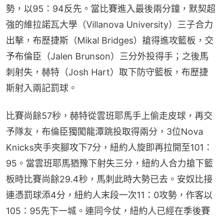
勢，以95：94反先。當比賽進入最後兩分鐘，默契超
強的維拉諾瓦大學（Villanova University）三子合力
出擊，布歷捷斯（Mikal Bridges）搶得進攻籃板，交
予布倫臣（Jalen Brunson）三分外投得手；之後馬
刺射失，赫特（Josh Hart）取下防守籃板，布歷捷
斯射入兩記罰球。
比賽尚餘57秒，赫特從雲班耶馬手上偷走皮球，再交
予隊友，布倫臣獨闖龍潭跳投取得兩分，3位Nova 
Knicks夾手夾腳攻下7分，紐約人旋即再拉開至101：
95。當雲班耶馬猶豫下射失三分，紐約人合力搶下籃
板時比賽尚餘29.4秒，馬刺此時大勢已去。安奴比接
連憑罰球添4分，紐約人末段一次11：0攻勢，作客以
105：95先下一城。連同今仗，紐約人已經在季後賽