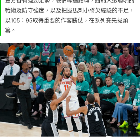
雙方各有強勁走勢，戰情峰迴路轉，紐約人憑聰明的
戰術及防守強度，以及把握馬刺小將欠經驗的不足，
以105：95取得重要的作客勝仗，在系列賽先拔頭
籌。