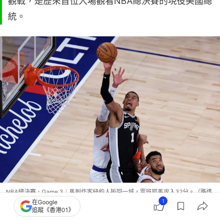
觀戰，是歷來首位入場觀看NBA總決賽的現役美國總
統。
NBA總決賽．Game 3︱馬刺作客紐約人扳回一城，雲班耶馬攻入32分。（路透
1
在Google
社）
追蹤《香港01》