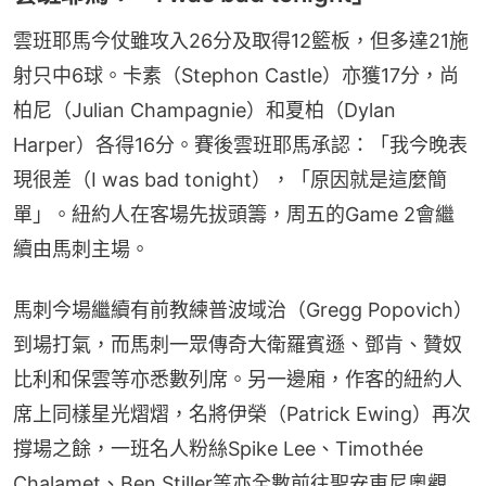
雲班耶馬今仗雖攻入26分及取得12籃板，但多達21施
射只中6球。卡素（Stephon Castle）亦獲17分，尚
柏尼（Julian Champagnie）和夏柏（Dylan 
Harper）各得16分。賽後雲班耶馬承認：「我今晚表
現很差（I was bad tonight），「原因就是這麼簡
單」。紐約人在客場先拔頭籌，周五的Game 2會繼
續由馬刺主場。
馬刺今場繼續有前教練普波域治（Gregg Popovich）
到場打氣，而馬刺一眾傳奇大衛羅賓遜、鄧肯、贊奴
比利和保雲等亦悉數列席。另一邊廂，作客的紐約人
席上同樣星光熠熠，名將伊榮（Patrick Ewing）再次
撐場之餘，一班名人粉絲Spike Lee、Timothée 
Chalamet、Ben Stiller等亦全數前往聖安東尼奧觀