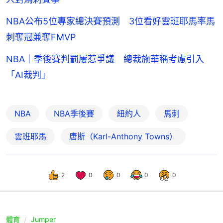
NBA公布5位專家總決賽預測 3位看好雲班耶馬率馬
刺奪冠兼奪FMVP
NBA｜季後賽判罰屢惹爭議 總裁施華稱考慮引入
「AI裁判」
NBA
NBA季後賽
紐約人
馬刺
雲班耶馬
唐斯（Karl-Anthony Towns）
2
0
0
0
0
體育
Jumper