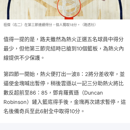
祖傑（右二）在第三節連續得分，個人獨取18分。（路透社）
值得一提的是，路夫雖然為熱火正選五名球員中得分
最少，但他第三節完結時已搶到10個籃板，為熱火內
線提供不少保護。
第四節一開始，熱火便打出一波8：2將分差收窄，並
逼使金塊喊出暫停，稍後雲遜以一記三分助熱火將比
數反超前至86：85，鄧肯羅賓遜（Duncan 
Robinson）鏟入籃底得手後，金塊再次請求暫停，這
名後備奇兵至此6射全中取得10分。