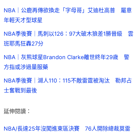
NBA｜公鹿再傳欲換走「字母哥」艾迪杜高普 屬意
年輕天才型球星
NBA季後賽｜馬刺以126：97大破木狼差1勝晉級 雲
班耶馬狂轟27分
NBA｜灰熊球星Brandon Clarke離世終年29歲 警
方指或涉過量服藥
NBA季後賽｜湖人110：115不敵雷霆被淘汰 勒邦占
士奮戰到最後
延伸閱讀：
NBA/長達25年沒闖進東區決賽　76人開除總裁莫雷