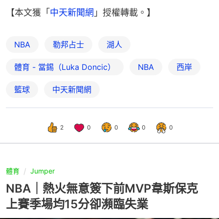
【本文獲「
中天新聞網
」授權轉載。】
NBA
勒邦占士
湖人
體育 - 當錫（Luka Doncic）
NBA
西岸
籃球
中天新聞網
2
0
0
0
0
體育
Jumper
NBA｜熱火無意簽下前MVP韋斯保克
上賽季場均15分卻瀕臨失業