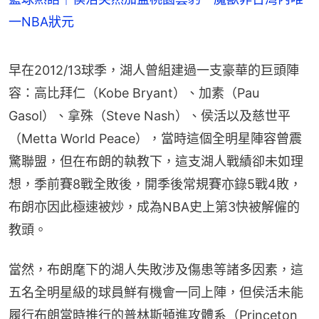
一NBA狀元
早在2012/13球季，湖人曾組建過一支豪華的巨頭陣
容：高比拜仁（Kobe Bryant）、加素（Pau 
Gasol）、拿殊（Steve Nash）、侯活以及慈世平
（Metta World Peace），當時這個全明星陣容曾震
驚聯盟，但在布朗的執教下，這支湖人戰績卻未如理
想，季前賽8戰全敗後，開季後常規賽亦錄5戰4敗，
布朗亦因此極速被炒，成為NBA史上第3快被解僱的
教頭。
當然，布朗麾下的湖人失敗涉及傷患等諸多因素，這
五名全明星級的球員鮮有機會一同上陣，但侯活未能
履行布朗當時推行的普林斯頓進攻體系（Princeton 