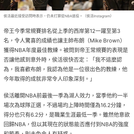
侯活最近接受訪問時表示，仍未打算從NBA退役。（侯活Instagram）
帝王今季常規賽排名從上季的西岸第12一躍至第3
名，令人驚喜的成績也讓主帥布朗（Mike Brown）
獲得NBA年度最佳教練。被問到帝王常規賽的表現是
否讓他感到意外時，侯活很快否定：「我不這麼認
為，我喜歡布朗，我認為他是一位很出色的教練，他
今年取得的成就非常令人印象深刻。」
侯活離開NBA前最後一季為湖人效力，當季他約一半
場次為球隊正選，不過場均上陣時間僅為16.2分鐘，
得分也只有6.2分，是職業生涯最低一季。雖然他意欲
回歸NBA，但以其現在的狀態能否應付到NBA的強度
和節奏，則未免令人有疑惑。