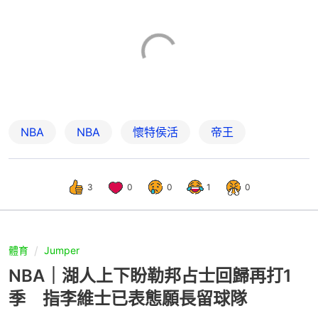
NBA
NBA
懷特侯活
帝王
3
0
0
1
0
體育
Jumper
NBA｜湖人上下盼勒邦占士回歸再打1
季 指李維士已表態願長留球隊