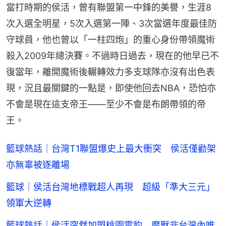
當打時期的侯活，曾有聯盟第一中鋒的美譽，生涯8
次入選全明星，5次入選第一陣、3次當選年度最佳防
守球員，他也曾以「一柱四炮」的重心身份帶領魔術
殺入2009年總決賽。不過時日過去，現在的他早已不
復當年，離開魔術後輾轉效力多支球隊亦沒有出色表
現，況且最關鍵的一點是，即使他回去NBA，恐怕亦
不會是現在這支帝王——至少不會是布朗帶領的帝
王。
籃球熱話｜台灣T1聯盟爆史上最大衝突 侯活僅勸架
亦無辜被逐離場
籃球｜侯活台灣地標戰超人再現 超級「準大三元」
領軍大逆轉
籃球熱話｜侯活突然加盟桃園雲豹 魔獸非台灣內唯