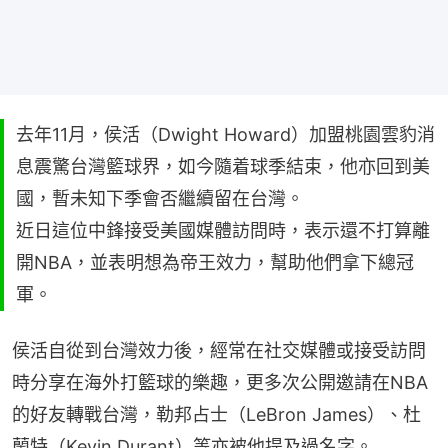
去年11月，侯活（Dwight Howard）加盟桃園雲豹消
息震驚台灣籃球界，如今隨着球季結束，他亦回到美
國，暫未知下季會否繼續留在台灣。
近日這位中鋒接受美國媒體訪問時，表示還不打算離
開NBA，並表明想為帝王效力，幫助他們拿下總冠
軍。
侯活自從到台灣效力後，經常在社交媒體或接受訪問
時分享在海外打籃球的樂趣，更多次公開邀請在NBA
的好友轉戰台灣，勒邦占士（LeBron James）、杜
蘭特（Kevin Durant）等亦被他提及過名字。