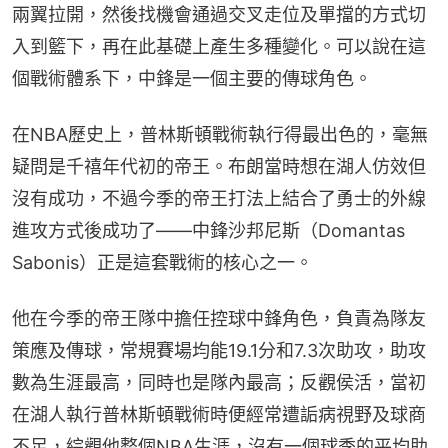
兩翼拉開，然後找機會通過交叉走位及單擋的方式切
入到籃下，再在此基礎上產生多種變化。可以說在這
個戰術體系下，中鋒是一個主要的傳球角色。
在NBA歷史上，普林斯頓戰術執行得最出色的，毫無
疑問是千禧年代初的帝王。布朗當時想在湖人仿效但
沒有成功，不過今季的帝王打法上結合了勇士的外線
進攻方式後成功了——中鋒沙邦尼斯（Domantas 
Sabonis）正是這套戰術的核心之一。
他在今季的帝王隊中擔任控球中鋒角色，負責為隊友
策應及傳球，常規賽場均能19.1分和7.3次助攻，助攻
數為生涯最高，同時也是隊內最高；反觀侯活，當初
在湖人執行普林斯頓戰術時便經常遭詬病視野及球商
不足，綜觀他整個NBA生涯，沒有一個球季的平均助