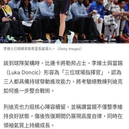
李維士已明確表態希望長留湖人。（Getty Images）
談到球隊架構時，比連卡將勒邦占士、李維士與當錫
（Luka Doncic）形容為「三位球場指揮官」，認為
三人都具備持球發動進攻能力，將考驗總教練列迪克
如何進一步整合戰術。
列迪克也力挺核心陣容續留，並稱讚當錫不僅整季維
持良好狀態，傷後恢復期間仍展現高度自律，同時在
領袖氣質上持續成長。