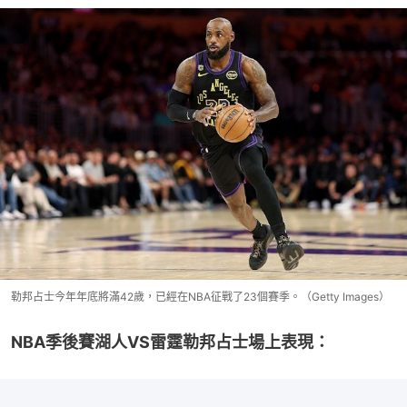
勒邦占士今年年底將滿42歲，已經在NBA征戰了23個賽季。（Getty Images）
NBA季後賽湖人VS雷霆勒邦占士場上表現：