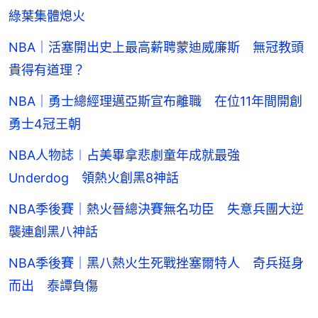
綠葉集體熄火
NBA｜活塞開出史上最高薪聘蒙迪威廉斯 無冠教頭
貴得有道理？
NBA｜勇士總經理邁亞斯宣布離職 在位11年間開創
勇士4冠王朝
NBA人物誌︱占美畢拿悲劇童年成就最強
Underdog 領熱火創黑8神話
NBA季後賽｜熱火晉總決賽無名功臣 失意兵團大逆
襲連創黑八神話
NBA季後賽｜黑八熱火生死戰挫塞爾特人 奇兵挺身
而出 泰譚負傷