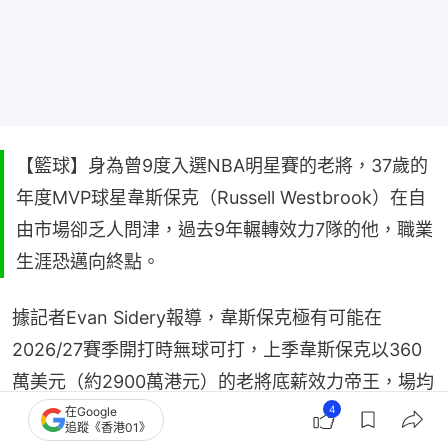
【籃球】身為曾9度入選NBA明星賽的老將，37歲的
年度MVP球星韋斯保克（Russell Westbrook）在自
由市場卻乏人問津，過去9年輾轉效力7隊的他，職業
生涯恐邁向終點。
據記者Evan Sidery報導，韋斯保克極有可能在
2026/27賽季開打時無球可打，上季韋斯保克以360
萬美元（約2900萬港元）的老將底薪效力帝王，場均
4
可得15.2分、5.4籃板與6.7助攻，三分命中率達
在Google
追蹤《香港01》
33.8%，儘管仍有一定水準，但11月就要滿38歲的他