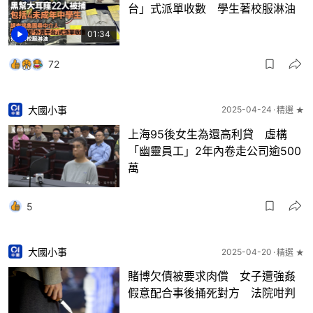
台」式派單收數 學生著校服淋油
01:34
72
大國小事
2025-04-24
精選 ★
上海95後女生為還高利貸 虛構
「幽靈員工」2年內卷走公司逾500
萬
5
大國小事
2025-04-20
精選 ★
賭博欠債被要求肉償 女子遭強姦
假意配合事後捅死對方 法院咁判