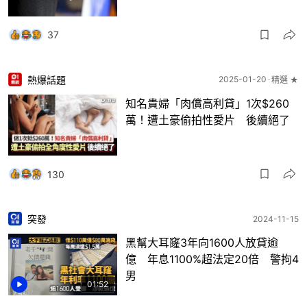
37
熱爆話題
2025-01-20
精選 ★
知名貴婦「肉償高利貸」1次$260
萬！遭土豪偷拍性愛片 後續絕了
130
突發
2024-11-15
黑幫大耳窿3年向1600人放貸逾
億 年息1100%超法定20倍 警拘4
男
01:52