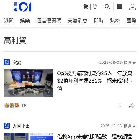
繁
|
简
港聞
娛樂
酒店優惠碼
天氣消息
即時
熱榜
國際
高利貸
突發
2026-08-06
精選 ★
O記破黑幫高利貸拘25人 年放貸
$2億年利率達282% 招未成年追
債
16
大國小事
2025-12-28
精選 ★
借款App未審批即過數 還款額遠