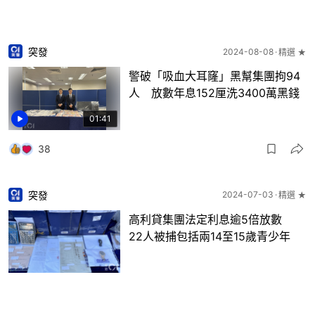
突發
2024-08-08
精選 ★
警破「吸血大耳窿」黑幫集團拘94
人 放數年息152厘洗3400萬黑錢
01:41
38
突發
2024-07-03
精選 ★
高利貸集團法定利息逾5倍放數
22人被捕包括兩14至15歲青少年
9