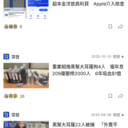
超本金涉放高利貸 Apple介入核查
6
突發
2025-10-13
精選 ★
重案組搗黑幫大耳窿拘4人 揭年息
209厘壓榨2000人 6年吸血$1億
26
突發
2025-06-26
精選 ★
黑幫大耳窿22人被捕 「外賣平