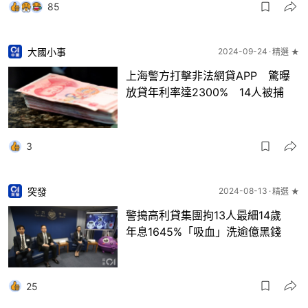
85
大國小事
2024-09-24
精選 ★
上海警方打擊非法網貸APP 驚曝
放貸年利率達2300% 14人被捕
3
突發
2024-08-13
精選 ★
警搗高利貸集團拘13人最細14歲
年息1645%「吸血」洗逾億黑錢
25