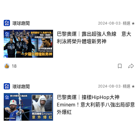
環球趣聞
2024-08-03
精選 ★
巴黎奧運｜露出超強人魚線 意大
利泳將榮升體壇新男神
18
環球趣聞
2024-08-03
精選 ★
巴黎奧運｜撞樣HipHop大神
Eminem！意大利箭手八強出局卻意
外爆紅
17