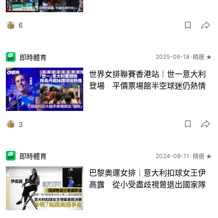
6
即時體育
2025-06-18
精選 ★
世界女排聯賽香港站｜世一意大利
登場 平價票場館半空球迷仍熱情
3
即時體育
2024-08-11
精選 ★
巴黎奧運女排︱意大利扣球女王伊
高露 從小受盡歧視曾退出國家隊