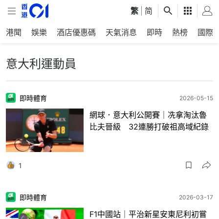
繁
|
简
港聞
娛樂
酒店優惠碼
天氣消息
即時
熱榜
國際
意大利運動員
即時體育
2026-05-15
網球．意大利公開賽｜冼拿淘汰魯
比夫晉級 32連勝打破祖高域紀錄
1
即時體育
2026-03-17
F1中國站｜平治新星安東尼利初嘗