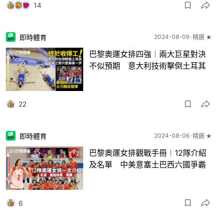
14
即時體育
2024-08-09
精選 ★
巴黎奧運女排四強︱兩大巨星對決
不似預期 意大利技術擊倒土耳其
22
即時體育
2024-08-06
精選 ★
巴黎奧運女排觀戰手冊︱12隊介紹
及名單 中美意塞土巴西六國爭霸
6