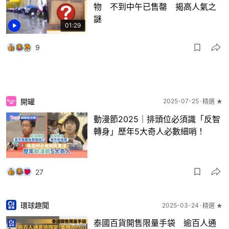
物 不到中午已售罄 揭高人氣之
謎
01:29
9
開罐
2025-07-25
精選 ★
動漫節2025｜排頭位必須識「反智
轉身」歷年5大奇人必數細哨！
27
環球趣聞
2025-03-24
精選 ★
泰國百貨開售限量手袋 逾百人通