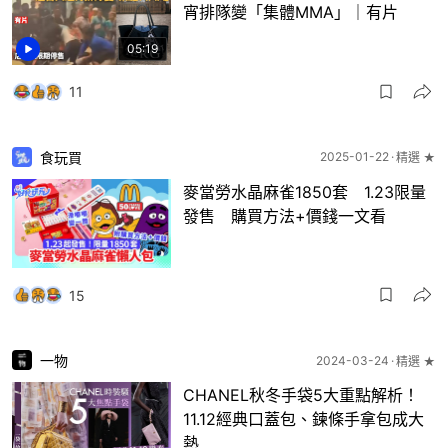
宵排隊變「集體MMA」｜有片
05:19
11
食玩買
2025-01-22
精選 ★
麥當勞水晶麻雀1850套 1.23限量
發售 購買方法+價錢一文看
15
一物
2024-03-24
精選 ★
CHANEL秋冬手袋5大重點解析！
11.12經典口蓋包、鍊條手拿包成大
熱