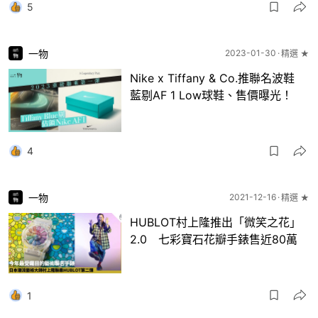
5
一物
2023-01-30
精選 ★
Nike x Tiffany & Co.推聯名波鞋
藍剔AF 1 Low球鞋、售價曝光！
4
一物
2021-12-16
精選 ★
HUBLOT村上隆推出「微笑之花」
2.0 七彩寶石花瓣手錶售近80萬
1