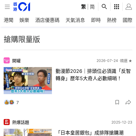
繁
|
简
港聞
娛樂
酒店優惠碼
天氣消息
即時
熱榜
國際
搶購限量版
開罐
2026-07-24
精選 ★
動漫節2026｜排頭位必須識「反智
轉身」歷年5大奇人必數細哨！
7
熱爆話題
2025-12-23
「日本皇居銀包」成排隊搶購潮