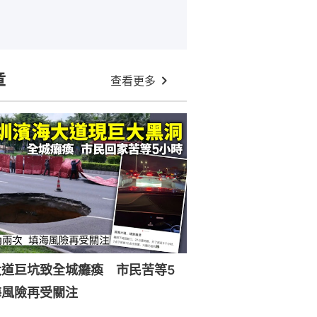
章
查看更多
大道巨坑致全城癱瘓 市民苦等5
海風險再受關注