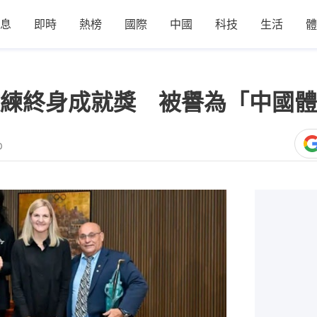
息
即時
熱榜
國際
中國
科技
生活
體
練終身成就獎 被譽為「中國體
0