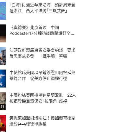
｢白海豚｣逼近華東沿海 預計周末登
陸浙江 西太平洋將｢三風共舞｣
《奧德賽》北京首映 中國
Podcaster17分鐘訪談路蘭爆紅全球
熱議
汕頭政府遭廣東省安委會約談 要求
反思事故多發 「鐵手腕」整頓
中使館斥美國以吊銷簽證阻阿根廷與
華為合作 促美方停止霸權行徑
中國粉絲泰國機場追星釀混亂 22人
被拒登機兼遭保安｢拉眼角｣歧視
:11
樊振東加盟引爆關注！優酷體育獨家
續約乒乓球德甲版權