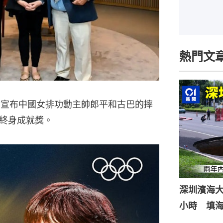
熱門文
委會宣布中國女排功勳主帥郎平和古巴的摔
終身成就獎。
深圳濱海
小時 填