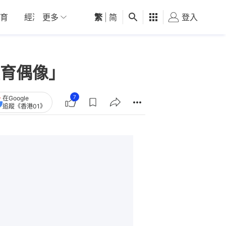
育
經濟
更多
01深圳
繁
觀點
|
简
健康
好食玩飛
登入
女
育偶像」
7
在Google
追蹤《香港01》