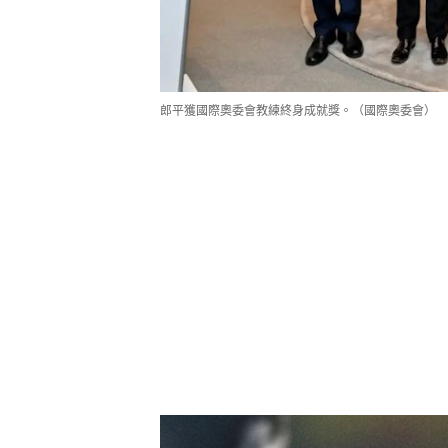
郎平獲國際奧委會教練終身成就獎。（國際奧委會）