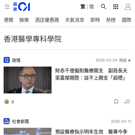
繁
|
简
港聞
娛樂
酒店優惠碼
天氣消息
即時
熱榜
國際
香港醫學專科學院
政情
2025-02-24
精選 ★
財赤千億擬削醫療開支 副局長夫
梁嘉傑開腔：談不上開支「超標」
8
社會新聞
2025-02-11
預設醫療指示明年生效 醫專今季