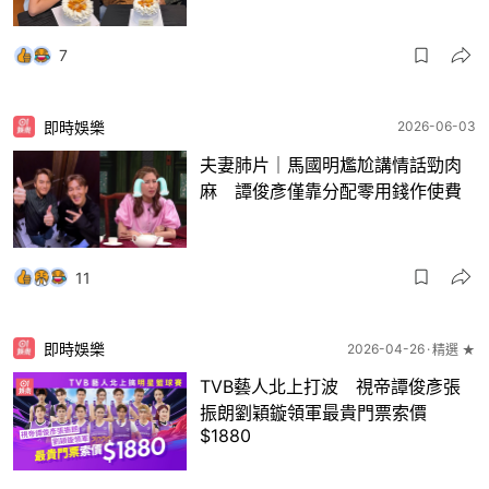
7
即時娛樂
2026-06-03
夫妻肺片｜馬國明尷尬講情話勁肉
麻 譚俊彥僅靠分配零用錢作使費
11
即時娛樂
2026-04-26
精選 ★
TVB藝人北上打波 視帝譚俊彥張
振朗劉穎鏇領軍最貴門票索價
$1880