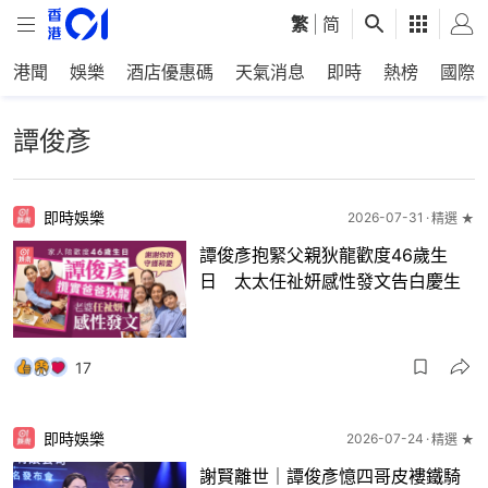
繁
|
简
港聞
娛樂
酒店優惠碼
天氣消息
即時
熱榜
國際
譚俊彥
即時娛樂
2026-07-31
精選 ★
譚俊彥抱緊父親狄龍歡度46歲生
日 太太任祉妍感性發文告白慶生
17
即時娛樂
2026-07-24
精選 ★
謝賢離世｜譚俊彥憶四哥皮褸鐵騎