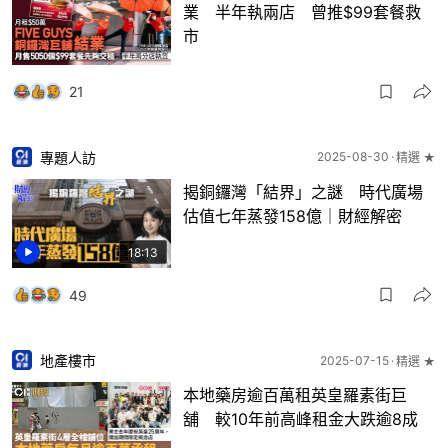
業 半年執兩店 曾推$99套餐救
市
21
專題人訪
2025-08-30
精選 ★
揭銅鑼灣「結界」之謎 時代廣場
估值七年蒸發158億｜財經解密
18:13
49
地產樓市
2025-07-15
精選 ★
本地藥房逾百萬租英皇羅素街巨
舖 較10年前高峰租金大跌逾8成