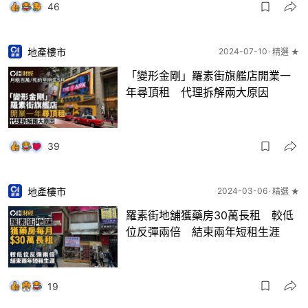
46
地產樓市
2024-07-10
精選 ★
「變形金剛」羅素街旗艦店開業一
年尋頂租 代理拆解兩大原因
39
地產樓市
2024-03-06
精選 ★
羅素街地舖獲藥房30萬長租 較低
位反彈兩倍 結束兩年短租生涯
19