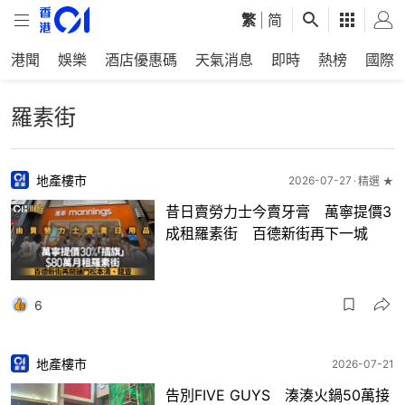
繁
|
简
港聞
娛樂
酒店優惠碼
天氣消息
即時
熱榜
國際
羅素街
地產樓市
2026-07-27
精選 ★
昔日賣勞力士今賣牙膏 萬寧提價3
成租羅素街 百德新街再下一城
6
地產樓市
2026-07-21
告別FIVE GUYS 湊湊火鍋50萬接