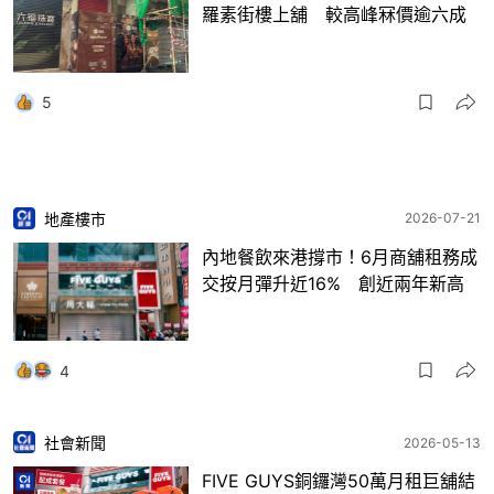
羅素街樓上舖 較高峰冧價逾六成
5
地產樓市
2026-07-21
內地餐飲來港撐市！6月商舖租務成
交按月彈升近16% 創近兩年新高
4
社會新聞
2026-05-13
FIVE GUYS銅鑼灣50萬月租巨舖結