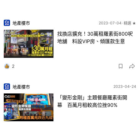
地產樓市
2023-07-04
精選 ★
找換店擴充！30萬租羅素街800呎
地舖 料設VIP房、傾匯款生意
2
地產樓市
2023-04-24
「變形金剛」主題餐廳羅素街開
幕 百萬月租較高位挫90%
20