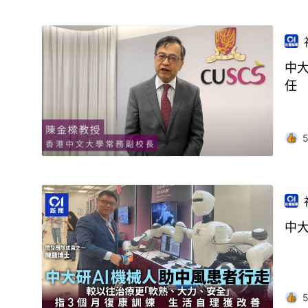
中
任
中