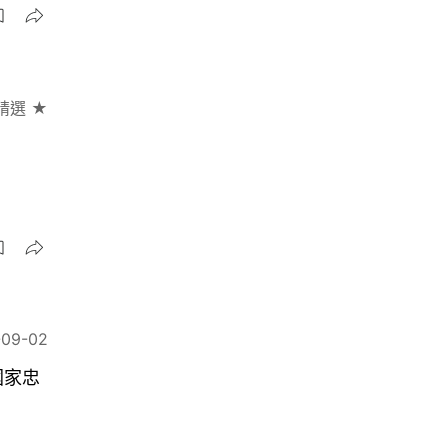
精選 ★
-09-02
國家忠