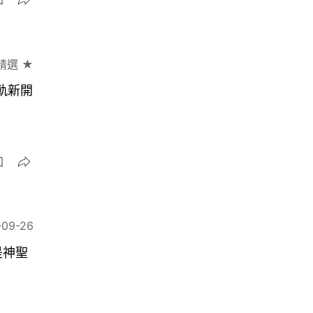
精選 ★
軌新開
-09-26
是神聖