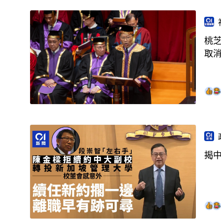
桃芝
取
揭