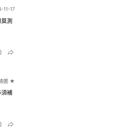
-11-17
幻莫測
精選 ★
必須補