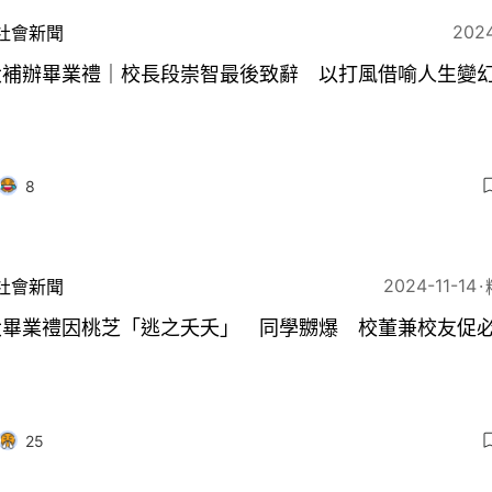
2024
社會新聞
大補辦畢業禮｜校長段崇智最後致辭 以打風借喻人生變
8
2024-11-14
社會新聞
大畢業禮因桃芝「逃之夭夭」 同學嬲爆 校董兼校友促
25