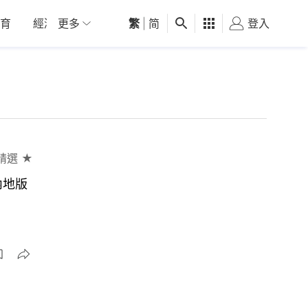
育
經濟
更多
01深圳
繁
觀點
|
简
健康
好食玩飛
登入
女
精選 ★
內地版