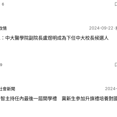
6
2024-09-22
政情
息：中大醫學院副院長盧煜明成為下任中大校長候選人
9
2024
社會新聞
崇智主持任內最後一屆開學禮 冀新生參加升旗禮培養對