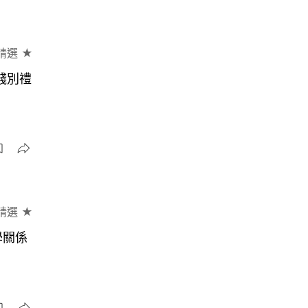
精選 ★
餞別禮
精選 ★
學關係