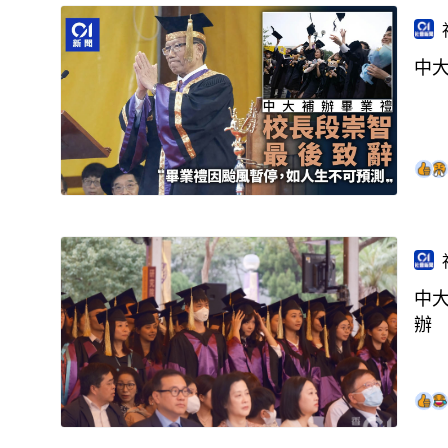
中
中
辦