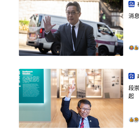
消
段
起