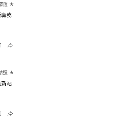
精選 ★
新職務
精選 ★
重新站