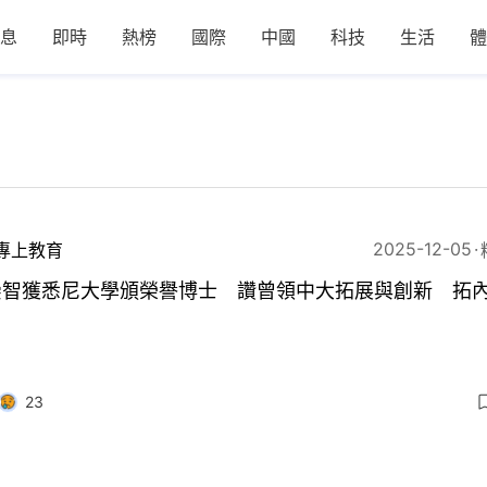
息
即時
熱榜
國際
中國
科技
生活
體
2025-12-05
專上教育
崇智獲悉尼大學頒榮譽博士 讚曾領中大拓展與創新 拓
23