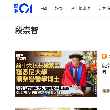
港聞
娛樂
酒店優惠碼
天氣消
段崇智
段
圖