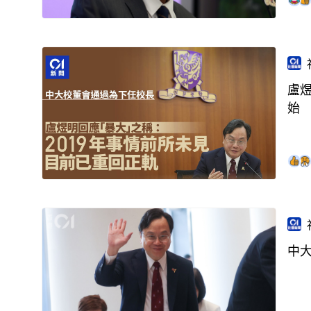
盧煜
始
中