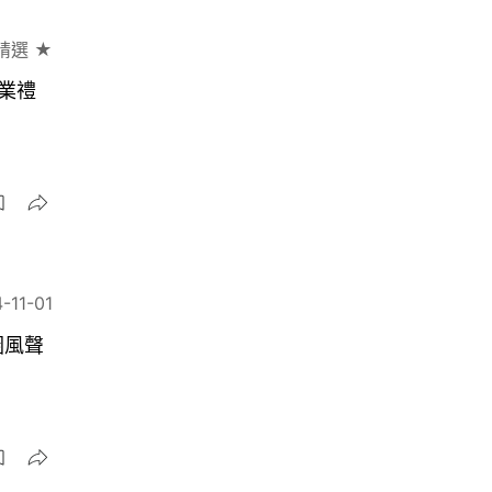
精選 ★
業禮
-11-01
圈風聲