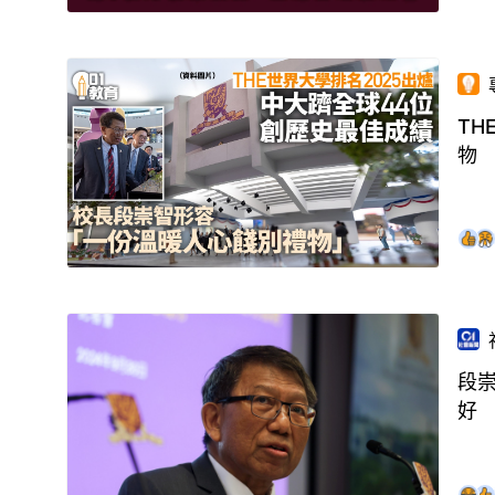
TH
物
段
好