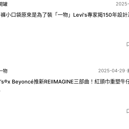
2025
開罐
褲小口袋原來是為了裝「一物」Levi's專家揭150年設計
6
2025-04-29
一物
vi’s®x Beyoncé推新REIIMAGINE三部曲！紅頭巾重塑
象