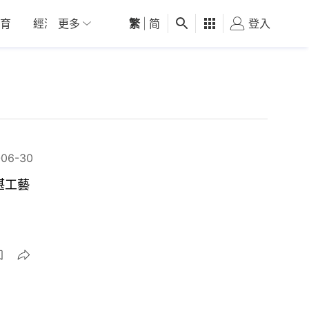
育
經濟
更多
01深圳
繁
觀點
|
简
健康
好食玩飛
登入
女
-06-30
湛工藝