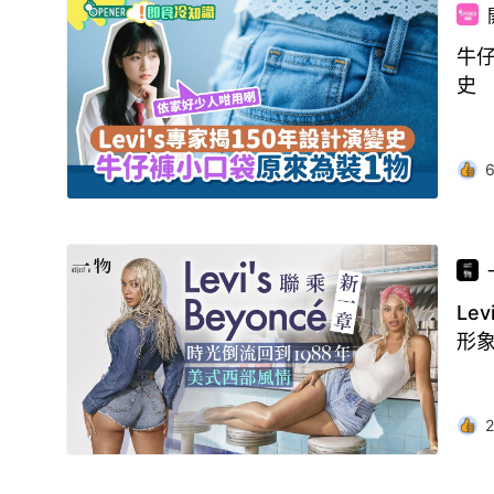
牛仔
史
Le
形
2