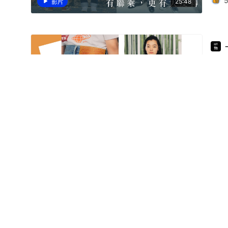
25:48
影片
BE
必
Le
愛