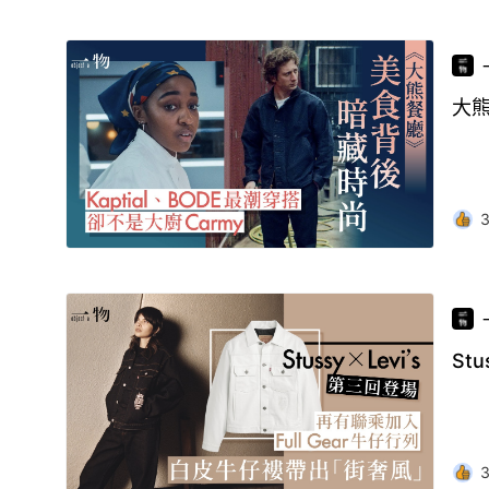
大熊
St