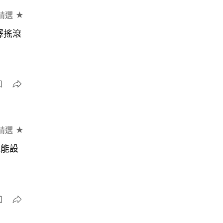
精選 ★
演繹搖滾
精選 ★
機能設