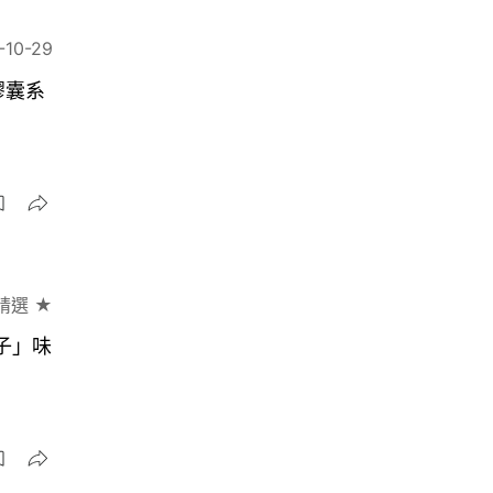
-10-29
膠囊系
精選 ★
撇子」味