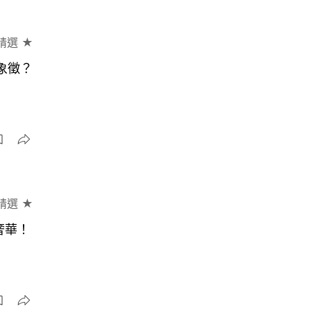
精選 ★
流象徵？
精選 ★
可奢華！