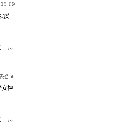
-05-09
演變
精選 ★
牛仔女神