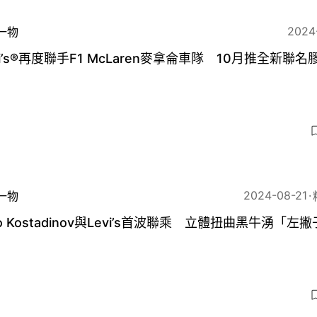
2024
一物
vi’s®再度聯手F1 McLaren麥拿侖車隊 10月推全新聯名
5
2024-08-21
一物
ko Kostadinov與Levi’s首波聯乘 立體扭曲黑牛湧「左