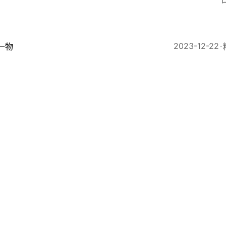
5
2023-12-22
一物
AMS聯乘Levi’s開創先河 不玩經典501 首現二合一皮
儲
3
2023-03-04
一物
vi’s 501牛仔褲如何紅足150年？排扣設計成經典木村拓