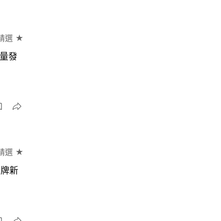
精選 ★
限量發
精選 ★
日牌新