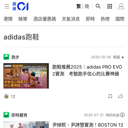
繁
|
简
港聞
娛樂
酒店優惠碼
天氣消息
即時
熱榜
國際
adidas跑鞋
跑步
2025-10-20
精選 ★
跑鞋推薦2025｜adidas PRO EVO
2實測 考驗跑手信心的比賽神器
12
即時體育
2025-07-21
特約內容
尹焯熙、尹詩慧實測！BOSTON 13