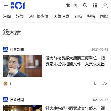
繁
|
简
港聞
娛樂
酒店優惠碼
天氣消息
即時
熱榜
國際
錢大康
社會新聞
2021-10-18
浸大前校長錢大康購工廈單位 指
賣家未提供相關文件 入稟求交出
1
社會新聞
2021-01-17
錢大康指絕不同意放棄年輕人 籲