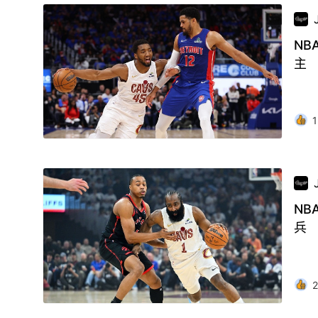
N
主
1
NB
兵
2