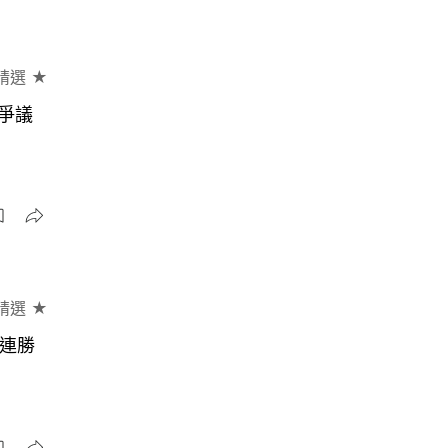
精選 ★
爭議
精選 ★
8連勝