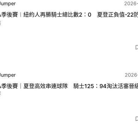
Jumper
2026
A季後賽︱紐約人再勝騎士總比數2：0 夏登正負值-22
點
3
Jumper
2026
A季後賽｜夏登高效串連球隊 騎士125：94淘汰活塞晉
賽