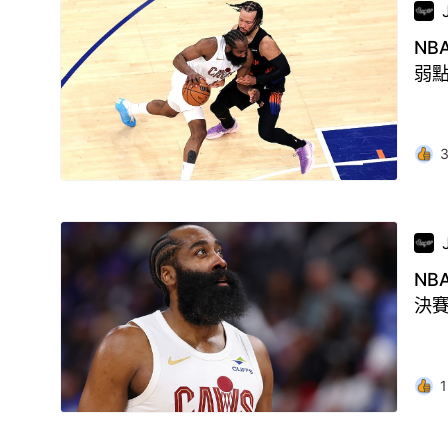
NB
弱
NB
決
1