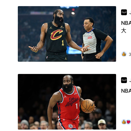
NB
大
N