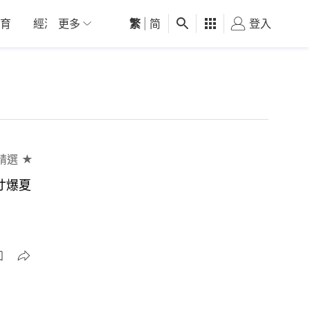
育
經濟
更多
01深圳
繁
觀點
|
简
健康
好食玩飛
登入
女
精選 ★
寸爆夏