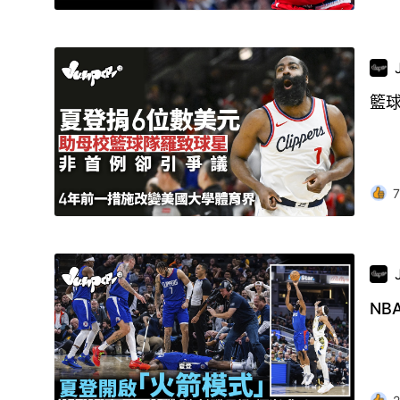
籃
7
NB