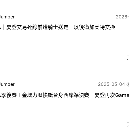
Jumper
2026
BA｜夏登交易死線前遭騎士送走 以後衛加蘭特交換
Jumper
2025-05-04
A季後賽︱金塊力壓快艇晉身西岸準決賽 夏登再次Game 
8