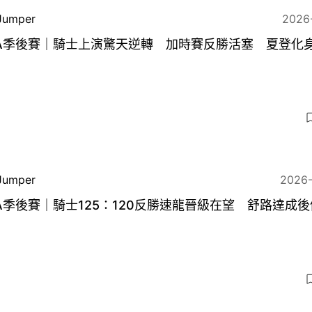
Jumper
2026
BA季後賽｜騎士上演驚天逆轉 加時賽反勝活塞 夏登化
Jumper
2026
A季後賽｜騎士125：120反勝速龍晉級在望 舒路達成