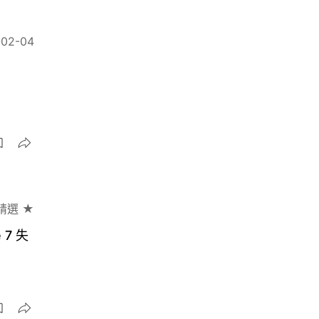
-02-04
精選 ★
7 失