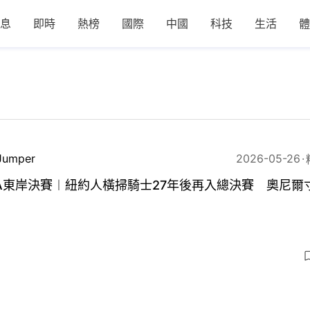
息
即時
熱榜
國際
中國
科技
生活
體
Jumper
2026-05-26
A東岸決賽︱紐約人橫掃騎士27年後再入總決賽 奧尼爾