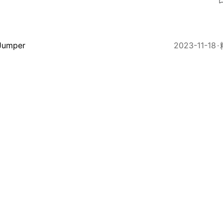
Jumper
2023-11-18
A｜韋斯保克為球隊自降後備獲大讚 快艇挫火箭止6連
4
Jumper
2023-11-13
A｜四巨頭快艇不敵榜尾灰熊吞5連敗 夏登戰犯級表現