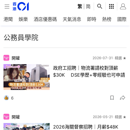
繁
|
简
港聞
娛樂
酒店優惠碼
天氣消息
即時
熱榜
國際
公務員學院
開罐
2026-07-31
精選 ★
政府工招聘｜物流署請校對頂薪
$30K DSE學歷+零經驗也可申請
6
開罐
2026-05-21
精選 ★
2026海關督察招聘｜月薪$48K