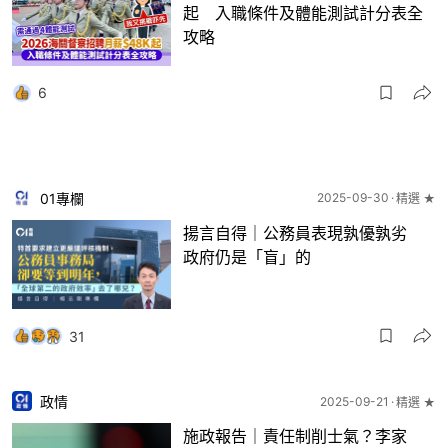
起 入職條件及體能測試計分表全
攻略
6
01專欄
2025-09-30
精選 ★
揚言自得｜公務員表現孰優孰劣
政府仍是「盲」的
31
政情
2025-09-21
精選 ★
施政報告｜責任制削士氣？李家