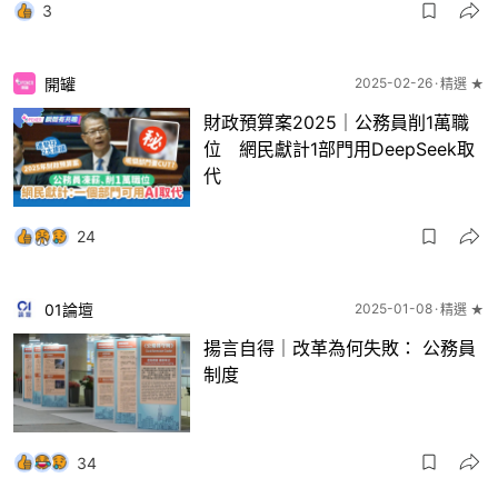
3
開罐
2025-02-26
精選 ★
財政預算案2025｜公務員削1萬職
位 網民獻計1部門用DeepSeek取
代
24
01論壇
2025-01-08
精選 ★
揚言自得｜改革為何失敗： 公務員
制度
34