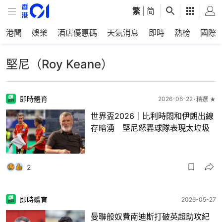
繁
|
简
港聞
娛樂
酒店優惠碼
天氣消息
即時
熱榜
國際
堅尼（Roy Keane）
即時體育
2026-06-22
精選 ★
世界盃2026｜比利時悶和伊朗出線
存暗湧 堅尼怒轟球隊表現太垃圾
2
即時體育
2026-05-27
曼聯般奴費南迪斯打破英超助攻紀