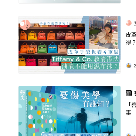
皮革
得
2
「善
事