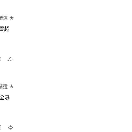
精選 ★
精靈超
精選 ★
錢全曝