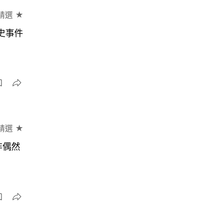
精選 ★
史事件
精選 ★
非偶然