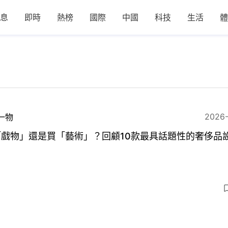
息
即時
熱榜
國際
中國
科技
生活
體
2026
一物
「戲物」還是買「藝術」？回顧10款最具話題性的奢侈品