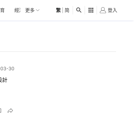
育
經濟
更多
01深圳
繁
觀點
|
简
健康
好食玩飛
登入
女
-03-30
設計