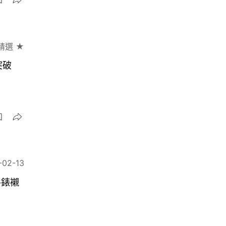
精選 ★
突破
-02-13
手錶襯