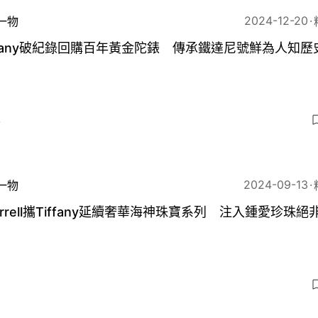
2024-12-20
一物
ffany破紀錄回購百年黃金陀錶 傳承鐵達尼號鮮為人知歷
4
2024-09-13
一物
arrell攜Tiffany延續奢華海神珠寶系列 注入鍾愛珍珠絕
3