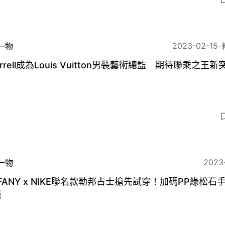
2023-02-15
一物
arrell成為Louis Vuitton男裝藝術總監 期待聯乘之王新
6
2023
一物
FFANY x NIKE聯名款勒邦占士搶先試穿！加碼PP綠松石
絕