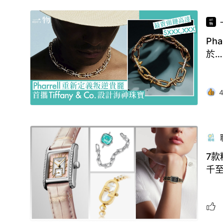
Ph
於…
7款
千至