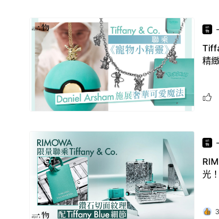
Ti
精
RI
光