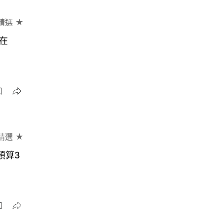
精選 ★
值在
精選 ★
預算3