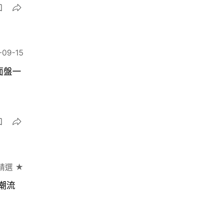
-09-15
石面盤一
精選 ★
軍潮流