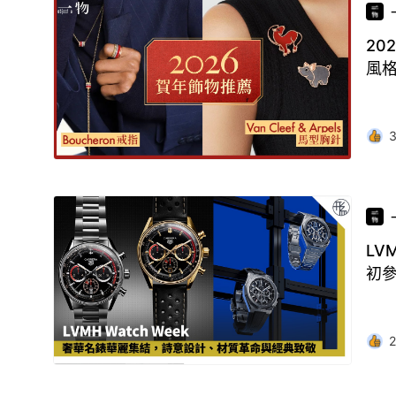
20
風
LV
初
2