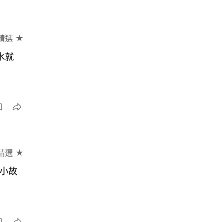
精選 ★
水就
精選 ★
彩小故