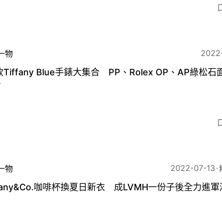
3
2022
一物
款Tiffany Blue手錶大集合 PP、Rolex OP、AP綠松
看
2022-07-13
一物
ffany&Co.咖啡杯換夏日新衣 成LVMH一份子後全力進
？