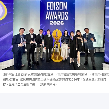
應科院管理層包括行政總裁孫耀達(左四)、首席營運官姚惠嫻(右四)、副首席科技官
劉晨敏(右三) 出席在美國佛羅里達州麥爾茲堡舉辦的2026年「愛迪生獎」頒獎典
禮，並取得二金三銀佳績。（應科院圖片）