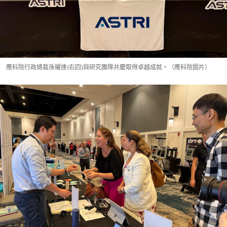
應科院行政總裁孫耀達(右四)與研究團隊共慶取得卓越成就。（應科院圖片）