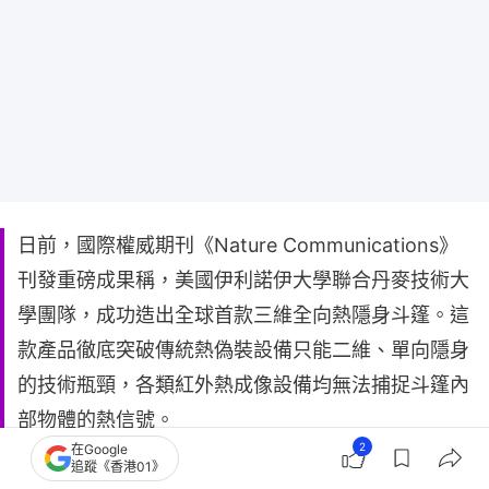
日前，國際權威期刊《Nature Communications》
刊發重磅成果稱，美國伊利諾伊大學聯合丹麥技術大
學團隊，成功造出全球首款三維全向熱隱身斗篷。這
款產品徹底突破傳統熱偽裝設備只能二維、單向隱身
的技術瓶頸，各類紅外熱成像設備均無法捕捉斗篷內
部物體的熱信號。
2
在Google
追蹤《香港01》
在此之前，全球所有熱隱身裝置存在致命短板，僅能