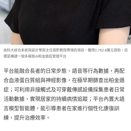
由科大綜合系統與設計學部主任張黔教授帶領的項目，獲得2,762.8萬元資助，目
標是構建一個多模態AI柏金遜症管理平台
平台能融合長者的日常步態、語音等行為數據，再配
合血液蛋白質組與神經影像，在極早期篩查出柏金遜
症；可利用非接觸式及可穿戴傳感設備採集患者日常
活動數據，實現居家的持續病情追蹤；平台內置大語
言模型智能體，能引導患者在家進行個性化康復訓
練，提升治療效率。