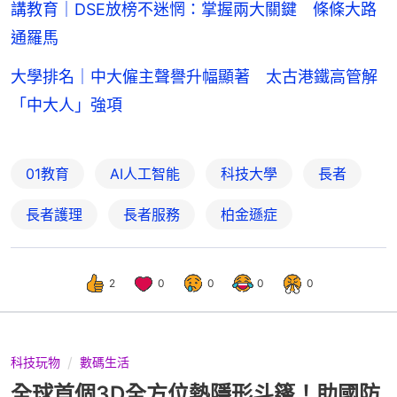
講教育｜DSE放榜不迷惘：掌握兩大關鍵 條條大路
通羅馬
大學排名｜中大僱主聲譽升幅顯著 太古港鐵高管解
「中大人」強項
01教育
AI人工智能
科技大學
長者
長者護理
長者服務
柏金遜症
2
0
0
0
0
科技玩物
數碼生活
全球首個3D全方位熱隱形斗篷！助國防