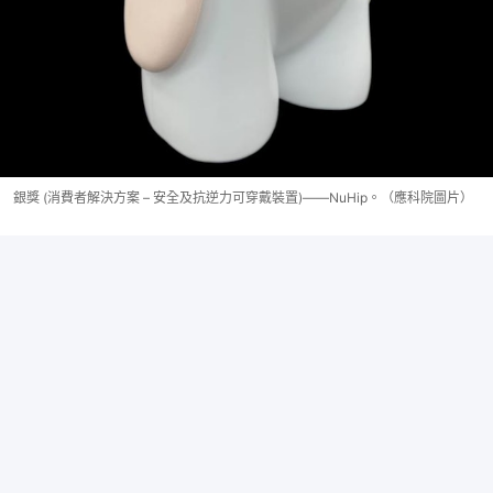
銀獎 (消費者解決方案 – 安全及抗逆力可穿戴裝置)——NuHip。（應科院圖片）