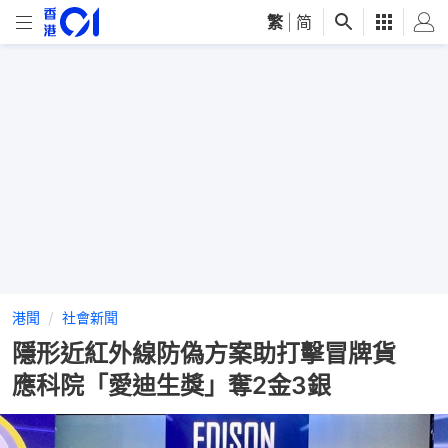
繁
|
简
港聞
社會新聞
隱形近紅外線防偽方案助打擊冒牌貨
應科院「愛迪生獎」奪2金3銀