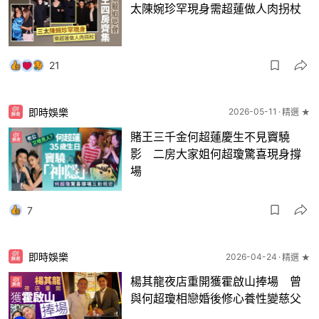
太陳婉珍罕現身需超蓮做人肉拐杖
21
即時娛樂
2026-05-11
精選 ★
賭王三千金何超蓮慶生不見竇驍
影 二房大家姐何超瓊驚喜現身撐
場
7
即時娛樂
2026-04-24
精選 ★
楊其龍夜店重開獲霍啟山捧場 曾
與何超瓊相戀婚後修心養性變慈父