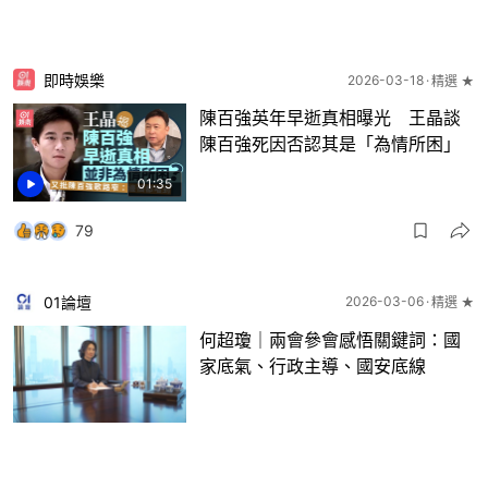
即時娛樂
2026-03-18
精選 ★
陳百強英年早逝真相曝光 王晶談
陳百強死因否認其是「為情所困」
01:35
79
01論壇
2026-03-06
精選 ★
何超瓊｜兩會參會感悟關鍵詞：國
家底氣、行政主導、國安底線
15