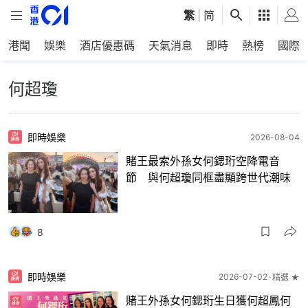
繁
|
简
港聞
娛樂
酒店優惠碼
天氣消息
即時
熱榜
國際
何超瓊
即時娛樂
2026-08-04
賭王最索外孫女何鍶珩空降電音
節 與何超瓊同框盡顯跨世代潮味
8
即時娛樂
2026-07-02
精選 ★
賭王外孫女何鍶珩生日獲何超鳳何