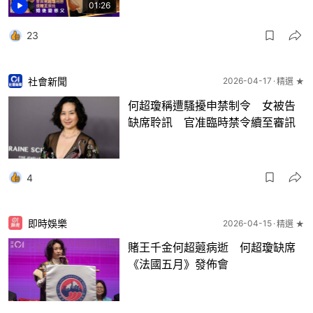
01:26
23
社會新聞
2026-04-17
精選 ★
何超瓊稱遭騷擾申禁制令 女被告
缺席聆訊 官准臨時禁令續至審訊
4
即時娛樂
2026-04-15
精選 ★
賭王千金何超蕸病逝 何超瓊缺席
《法國五月》發佈會