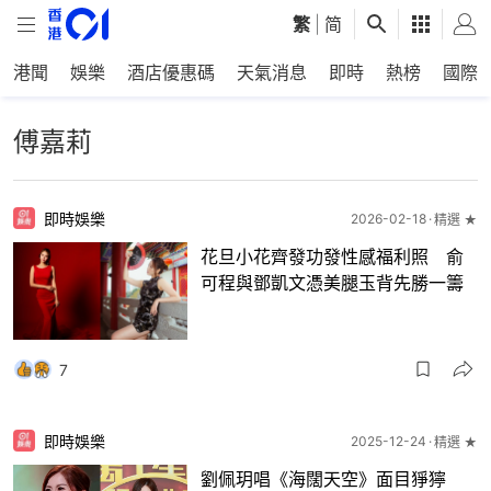
繁
|
简
港聞
娛樂
酒店優惠碼
天氣消息
即時
熱榜
國際
傅嘉莉
即時娛樂
2026-02-18
精選 ★
花旦小花齊發功發性感福利照 俞
可程與鄧凱文憑美腿玉背先勝一籌
7
即時娛樂
2025-12-24
精選 ★
劉佩玥唱《海闊天空》面目猙獰