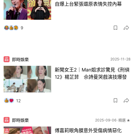
自爆上台緊張還原表情失控內幕
9
即時娛樂
2025-11-28
新聞女王2｜Man姐求診驚見《刑偵
12》楊芷菲 佘詩曼哭戲演技爆發
12
即時娛樂
2025-09-06
精選 ★
傅嘉莉眼角膜意外受傷病情惡化