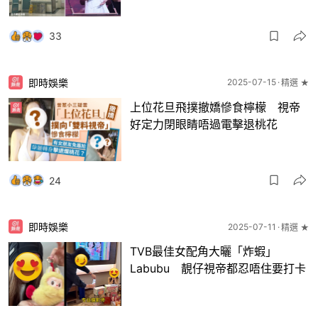
33
即時娛樂
2025-07-15
精選 ★
上位花旦飛撲撤嬌慘食檸檬 視帝
好定力閉眼睛唔過電擊退桃花
24
即時娛樂
2025-07-11
精選 ★
TVB最佳女配角大曬「炸蝦」
Labubu 靚仔視帝都忍唔住要打卡