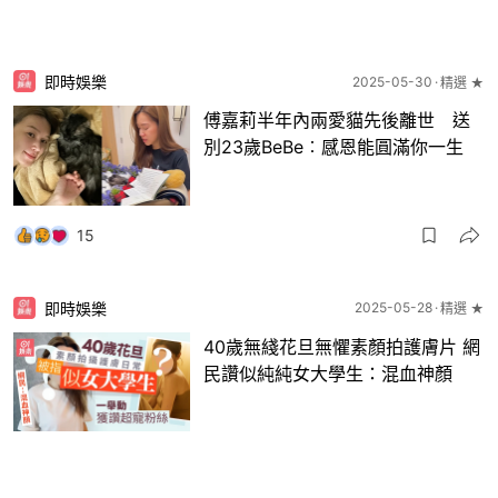
即時娛樂
2025-05-30
精選 ★
傅嘉莉半年內兩愛貓先後離世 送
別23歲BeBe︰感恩能圓滿你一生
15
即時娛樂
2025-05-28
精選 ★
40歲無綫花旦無懼素顏拍護膚片 網
民讚似純純女大學生：混血神顏
19