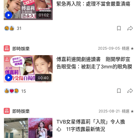
緊急再入院：處理不當會嚴重潰瘍
01:02
31
即時娛樂
2025-09-05
精選 ★
傅嘉莉邊開劇邊讀書 剛開學即宣
告眼受傷：被割走了3mm的眼角膜
00:40
15
即時娛樂
2025-08-21
精選 ★
TVB女星傅嘉莉「入院」令人擔
心 11字透露最新情況