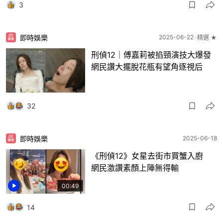
3
即時娛樂
2025-06-22
精選 ★
刑偵12｜傅嘉莉被掐頸演技大爆發
網民讚大擺脫花瓶有望角逐視后
32
即時娛樂
2025-06-18
《刑偵12》女星去街市買蟹入廚
網民激讚素顏上陣無得輸
00:49
14