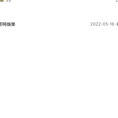
53
2022-05-16
即時娛樂
台收視報告｜《雙生陌生人》止跌勢 《食腦喪B》暫排今
19
2022-05-10
即時娛樂
收視報告｜TVB陷入小低潮 《雙生陌生人》隨時破史上