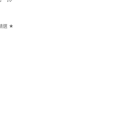
精選 ★
年榜
精選 ★
最低紀