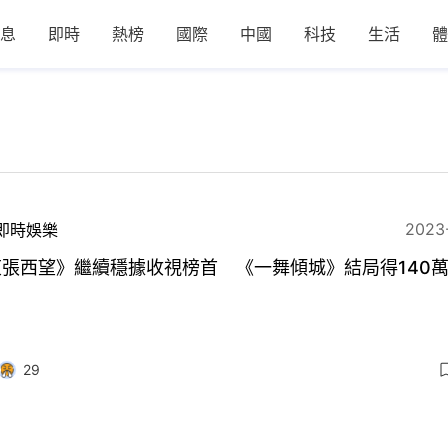
息
即時
熱榜
國際
中國
科技
生活
體
2023
即時娛樂
東張西望》繼續穩據收視榜首 《一舞傾城》結局得140
29