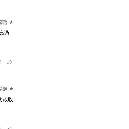
精選 ★
高過
精選 ★
功救收