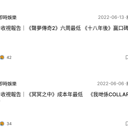
2022-06-13
即時娛樂
台收視報告｜《聲夢傳奇2》六周最低 《十八年後》贏口
42
2022-06-06
即時娛樂
收視報告｜《冥冥之中》成本年最低 《我哋係COLLA
力
34